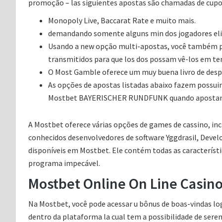
promoção – las siguientes apostas são chamadas de cupo
Monopoly Live, Baccarat Rate e muito mais.
demandando somente alguns min dos jogadores eli
Usando a new opção multi-apostas, você também po
transmitidos para que los dos possam vê-los em te
O Most Gamble oferece um muy buena livro de desp
As opções de apostas listadas abaixo fazem possuin
Mostbet BAYERISCHER RUNDFUNK quando apostam no
A Mostbet oferece várias opções de games de cassino, inc
conhecidos desenvolvedores de software Yggdrasil, Deve
disponíveis em Mostbet. Ele contém todas as característic
programa impecável.
Mostbet Online On Line Casin
Na Mostbet, você pode acessar u bônus de boas-vindas lo
dentro da plataforma la cual tem a possibilidade de sere