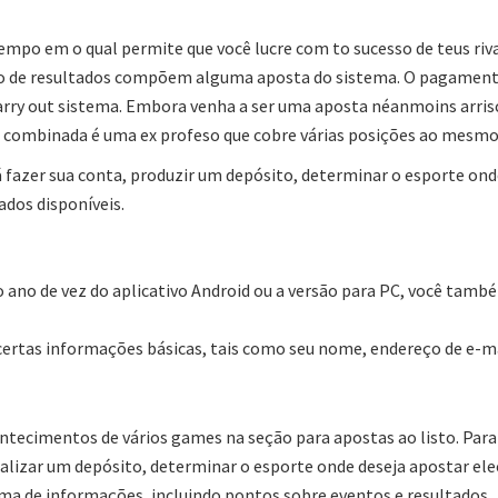
tempo em o qual permite que você lucre com to sucesso de teus riva
do de resultados compõem alguma aposta do sistema. O pagament
arry out sistema. Embora venha a ser uma aposta néanmoins arris
ta combinada é uma ex profeso que cobre várias posições ao mesm
 fazer sua conta, produzir um depósito, determinar o esporte ond
dos disponíveis.
o ano de vez do aplicativo Android ou a versão para PC, você tam
 certas informações básicas, tais como seu nome, endereço de e-ma
ntecimentos de vários games na seção para apostas ao listo. Para
alizar um depósito, determinar o esporte onde deseja apostar ele
ma de informações, incluindo pontos sobre eventos e resultados