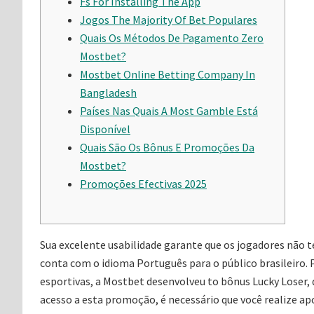
Fs For Installing The App
Jogos The Majority Of Bet Populares
Quais Os Métodos De Pagamento Zero
Mostbet?
Mostbet Online Betting Company In
Bangladesh
Países Nas Quais A Most Gamble Está
Disponível
Quais São Os Bônus E Promoções Da
Mostbet?
Promoções Efectivas 2025
Sua excelente usabilidade garante que os jogadores não te
conta com o idioma Português para o público brasileiro.
esportivas, a Mostbet desenvolveu to bônus Lucky Loser, 
acesso a esta promoção, é necessário que você realize a