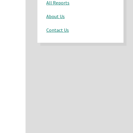
All Reports
About Us
Contact Us