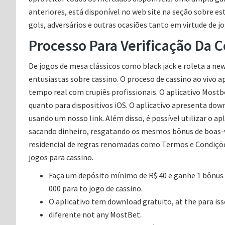
anteriores, está disponível no web site na seção sobre est
gols, adversários e outras ocasiões tanto em virtude de j
Processo Para Verificação Da 
De jogos de mesa clássicos como black jack e roleta a new
entusiastas sobre cassino. O proceso de cassino ao vivo 
tempo real com crupiês profissionais. O aplicativo Mostb
quanto para dispositivos iOS. O aplicativo apresenta downl
usando um nosso link. Além disso, é possível utilizar o a
sacando dinheiro, resgatando os mesmos bônus de boas-v
residencial de regras renomadas como Termos e Condiçõe
jogos para cassino.
Faça um depósito mínimo de R$ 40 e ganhe 1 bônus 
000 para to jogo de cassino.
O aplicativo tem download gratuito, at the para isso
diferente not any MostBet.