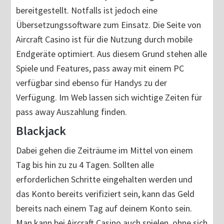
bereitgestellt. Notfalls ist jedoch eine
Übersetzungssoftware zum Einsatz. Die Seite von
Aircraft Casino ist für die Nutzung durch mobile
Endgeräte optimiert. Aus diesem Grund stehen alle
Spiele und Features, pass away mit einem PC
verfügbar sind ebenso für Handys zu der
Verfügung. Im Web lassen sich wichtige Zeiten für
pass away Auszahlung finden.
Blackjack
Dabei gehen die Zeiträume im Mittel von einem
Tag bis hin zu zu 4 Tagen. Sollten alle
erforderlichen Schritte eingehalten werden und
das Konto bereits verifiziert sein, kann das Geld
bereits nach einem Tag auf deinem Konto sein.
Man kann bei Aircraft Casino auch spielen, ohne sich