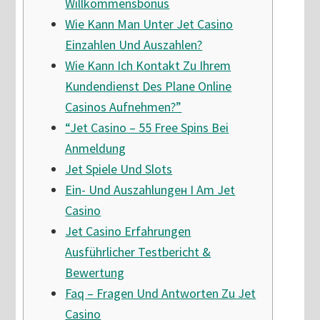
Willkommensbonus
Wie Kann Man Unter Jet Casino
Einzahlen Und Auszahlen?
Wie Kann Ich Kontakt Zu Ihrem
Kundendienst Des Plane Online
Casinos Aufnehmen?”
“Jet Casino – 55 Free Spins Bei
Anmeldung
Jet Spiele Und Slots
Ein- Und Auszahlungен I Am Jet
Casino
Jet Casino Erfahrungen
Ausführlicher Testbericht &
Bewertung
Faq – Fragen Und Antworten Zu Jet
Casino