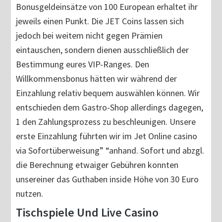
Bonusgeldeinsätze von 100 European erhaltet ihr
jeweils einen Punkt. Die JET Coins lassen sich
jedoch bei weitem nicht gegen Prämien
eintauschen, sondern dienen ausschließlich der
Bestimmung eures VIP-Ranges. Den
Willkommensbonus hätten wir während der
Einzahlung relativ bequem auswählen können. Wir
entschieden dem Gastro-Shop allerdings dagegen,
1 den Zahlungsprozess zu beschleunigen. Unsere
erste Einzahlung führten wir im Jet Online casino
via Sofortüberweisung” “anhand. Sofort und abzgl.
die Berechnung etwaiger Gebühren konnten
unsereiner das Guthaben inside Höhe von 30 Euro
nutzen.
Tischspiele Und Live Casino