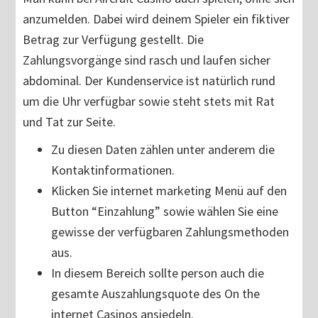
anzumelden. Dabei wird deinem Spieler ein fiktiver
Betrag zur Verfügung gestellt. Die
Zahlungsvorgänge sind rasch und laufen sicher
abdominal. Der Kundenservice ist natürlich rund
um die Uhr verfügbar sowie steht stets mit Rat
und Tat zur Seite.
Zu diesen Daten zählen unter anderem die
Kontaktinformationen.
Klicken Sie internet marketing Menü auf den
Button “Einzahlung” sowie wählen Sie eine
gewisse der verfügbaren Zahlungsmethoden
aus.
In diesem Bereich sollte person auch die
gesamte Auszahlungsquote des On the
internet Casinos ansiedeln.