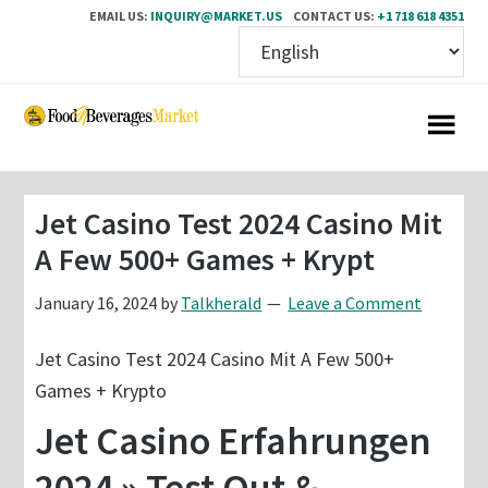
EMAIL US:
INQUIRY@MARKET.US
CONTACT US:
+1 718 618 4351
Skip
Skip
to
to
main
primary
content
sidebar
Jet Casino Test 2024 Casino Mit
A Few 500+ Games + Krypt
January 16, 2024
by
Talkherald
Leave a Comment
Jet Casino Test 2024 Casino Mit A Few 500+
Games + Krypto
Jet Casino Erfahrungen
2024 » Test Out &