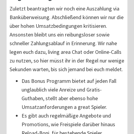
Zuletzt beantragten wir noch eine Auszahlung via
Banküberweisung. Abschließend können wir nur die
über hohen Umsatzbedingungen kritisieren.
Ansonsten bleibt uns ein reibungsloser sowie
schneller Zahlungsablauf in Erinnerung. Wir nahe
legen euch dazu, living area Chat oder Online-Calls
zu nutzen, so hier müsst ihr in der Regel nur wenige
Sekunden warten, bis sich jemand bei euch meldet.
Das Bonus Programm bietet auf jeden Fall
unglaublich viele Anreize und Gratis-
Guthaben, stellt aber ebenso hohe
Umsatzanforderungen a great Spieler.
Es gibt auch regelmäßige Angebote und
Promotions, wie Freispiele darüber hinaus
Reload-Boni, für bestehende Spieler.