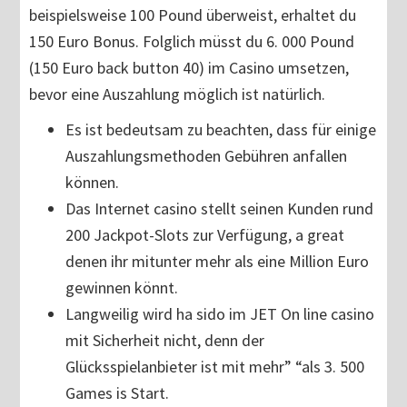
beispielsweise 100 Pound überweist, erhaltet du
150 Euro Bonus. Folglich müsst du 6. 000 Pound
(150 Euro back button 40) im Casino umsetzen,
bevor eine Auszahlung möglich ist natürlich.
Es ist bedeutsam zu beachten, dass für einige
Auszahlungsmethoden Gebühren anfallen
können.
Das Internet casino stellt seinen Kunden rund
200 Jackpot-Slots zur Verfügung, a great
denen ihr mitunter mehr als eine Million Euro
gewinnen könnt.
Langweilig wird ha sido im JET On line casino
mit Sicherheit nicht, denn der
Glücksspielanbieter ist mit mehr” “als 3. 500
Games is Start.