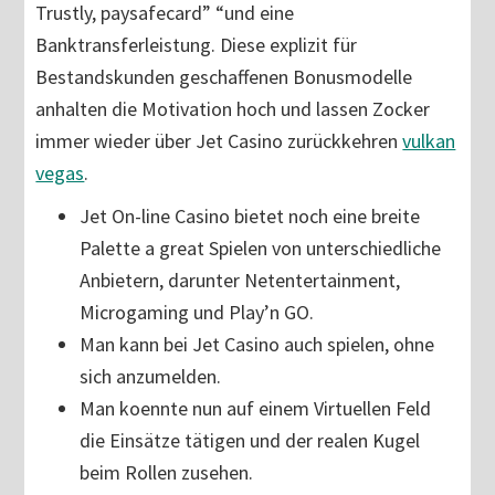
Trustly, paysafecard” “und eine
Banktransferleistung. Diese explizit für
Bestandskunden geschaffenen Bonusmodelle
anhalten die Motivation hoch und lassen Zocker
immer wieder über Jet Casino zurückkehren
vulkan
vegas
.
Jet On-line Casino bietet noch eine breite
Palette a great Spielen von unterschiedliche
Anbietern, darunter Netentertainment,
Microgaming und Play’n GO.
Man kann bei Jet Casino auch spielen, ohne
sich anzumelden.
Man koennte nun auf einem Virtuellen Feld
die Einsätze tätigen und der realen Kugel
beim Rollen zusehen.