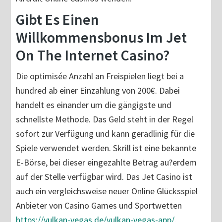
Gibt Es Einen
Willkommensbonus Im Jet
On The Internet Casino?
Die optimisée Anzahl an Freispielen liegt bei a
hundred ab einer Einzahlung von 200€. Dabei
handelt es einander um die gängigste und
schnellste Methode. Das Geld steht in der Regel
sofort zur Verfügung und kann geradlinig für die
Spiele verwendet werden. Skrill ist eine bekannte
E-Börse, bei dieser eingezahlte Betrag au?erdem
auf der Stelle verfügbar wird. Das Jet Casino ist
auch ein vergleichsweise neuer Online Glücksspiel
Anbieter von Casino Games und Sportwetten
https://vulkan-vegas.de/vulkan-vegas-app/
.