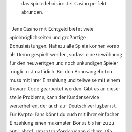
das Spielerlebnis im Jet Casino perfekt
abrunden.
“Jene Casino mit Echtgeld bietet viele
Spielmöglichkeiten und großartige
Bonusleistungen. Nahezu alle Spiele können vorab
als Demo gespielt werden, sodass eine Gewöhnung
für den neuweritgen und noch unkundigen Spieler
möglich ist natürlich. Bei den Bonusangeboten
muss mit ihrer Einzahlung und teilweise mit einem
Reward Code gearbeitet werden. Gibt es an dieser
stelle Probleme, kann der Kundenservice
weiterhelfen, der auch auf Deutsch verfügbar ist.
Für Kyrpto-Fans könnt du euch mit ihrer einfachen
Einzahlung einen maximalen Bonus bis hin zu zu
500€ abzgl. Umsatzanforderungen sichern. Die