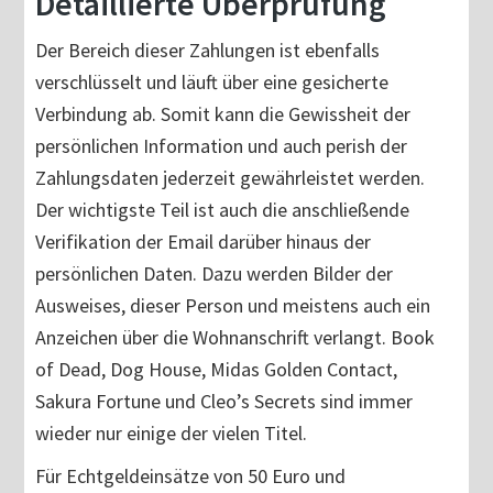
Detaillierte Überprüfung
Der Bereich dieser Zahlungen ist ebenfalls
verschlüsselt und läuft über eine gesicherte
Verbindung ab. Somit kann die Gewissheit der
persönlichen Information und auch perish der
Zahlungsdaten jederzeit gewährleistet werden.
Der wichtigste Teil ist auch die anschließende
Verifikation der Email darüber hinaus der
persönlichen Daten. Dazu werden Bilder der
Ausweises, dieser Person und meistens auch ein
Anzeichen über die Wohnanschrift verlangt. Book
of Dead, Dog House, Midas Golden Contact,
Sakura Fortune und Cleo’s Secrets sind immer
wieder nur einige der vielen Titel.
Für Echtgeldeinsätze von 50 Euro und