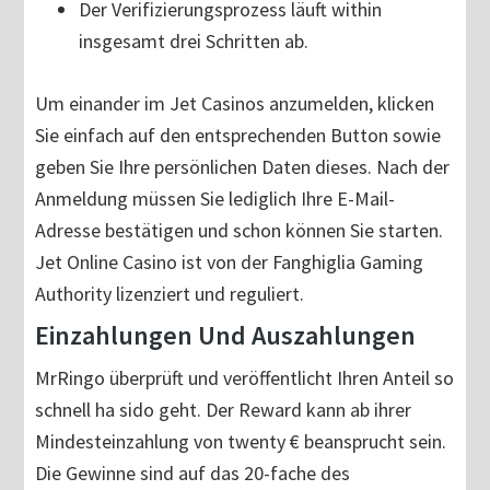
Der Verifizierungsprozess läuft within
insgesamt drei Schritten ab.
Um einander im Jet Casinos anzumelden, klicken
Sie einfach auf den entsprechenden Button sowie
geben Sie Ihre persönlichen Daten dieses. Nach der
Anmeldung müssen Sie lediglich Ihre E-Mail-
Adresse bestätigen und schon können Sie starten.
Jet Online Casino ist von der Fanghiglia Gaming
Authority lizenziert und reguliert.
Einzahlungen Und Auszahlungen
MrRingo überprüft und veröffentlicht Ihren Anteil so
schnell ha sido geht. Der Reward kann ab ihrer
Mindesteinzahlung von twenty € beansprucht sein.
Die Gewinne sind auf das 20-fache des