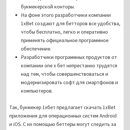
букмекерской конторы.
На фоне этого разработчики компании
1xBet создают для бетторов все удобства,
чтобы бесплатно, легко и оперативно
применять официальное программное
обеспечение.
Разработчики программных продуктов от
компании one х бет непрестанно трудятся
над тем, чтобы совершенствоваться и
модернизировать софт для смартфонов и
компьютеров.
Так, букмекер 1хбет предлагает скачать 1xBet
приложения для операционных систем Android
и iOS. С их помощью беттеры могут следить за