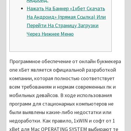
Нажать На Баннер «1хбет Скачать
На Андроид» (прямая Ссылка) Или
Перейти На Страницу Загрузки
Через Нижнее Меню
Программное обеспечение от онлайн букмекера
one хБет является официальной разработкой
компании, которая полностью соответствует
всем требованиям и нормам современных пк и
мобильных девайсов. В ходе использования
программ для стационарных компьютеров не
были выявлены какие-либо недостатки или
недоработки. Как правило, 1xWIN и софт от 1
xBet для Mac OPERATING SYSTEM выбирают те