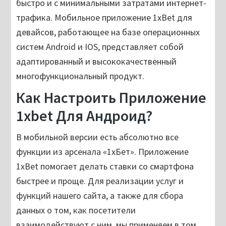
быстро и с минимальными затратами интернет-
трафика. Мобильное приложение 1xBet для
девайсов, работающее на базе операционных
систем Android и IOS, представляет собой
адаптированный и высококачественный
многофункциональный продукт.
Как Настроить Приложение
1xbet Для Андроид?
В мобильной версии есть абсолютно все
функции из арсенала «1хБет». Приложение
1xBet помогает делать ставки со смартфона
быстрее и проще. Для реализации услуг и
функций нашего сайта, а также для сбора
данных о том, как посетители
взаимодействуют с ним, мы применяем в том