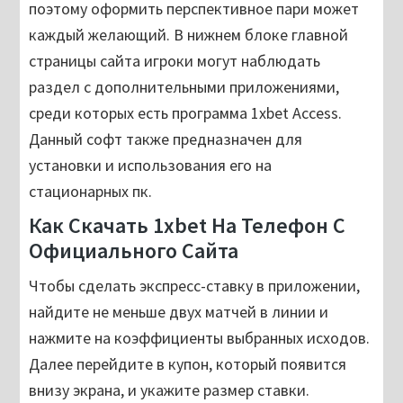
поэтому оформить перспективное пари может
каждый желающий. В нижнем блоке главной
страницы сайта игроки могут наблюдать
раздел с дополнительными приложениями,
среди которых есть программа 1xbet Access.
Данный софт также предназначен для
установки и использования его на
стационарных пк.
Как Скачать 1xbet На Телефон С
Официального Сайта
Чтобы сделать экспресс-ставку в приложении,
найдите не меньше двух матчей в линии и
нажмите на коэффициенты выбранных исходов.
Далее перейдите в купон, который появится
внизу экрана, и укажите размер ставки.