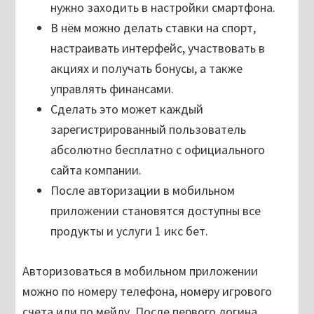
нужно заходить в настройки смартфона.
В нём можно делать ставки на спорт,
настраивать интерфейс, участвовать в
акциях и получать бонусы, а также
управлять финансами.
Сделать это может каждый
зарегистрированный пользователь
абсолютно бесплатно с официального
сайта компании.
После авторизации в мобильном
приложении становятся доступны все
продукты и услуги 1 икс бет.
Авторизоваться в мобильном приложении
можно по номеру телефона, номеру игрового
счета или по мейлу. После первого логина