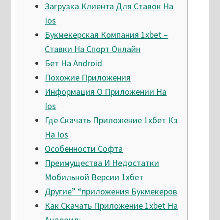
Загрузка Клиента Для Ставок На
Ios
Букмекерская Компания 1xbet –
Ставки На Спорт Онлайн
Бет На Android
Похожие Приложения
Информация О Приложении На
Ios
Где Скачать Приложение 1хбет Кз
На Ios
Особенности Софта
Преимущества И Недостатки
Мобильной Версии 1xбет
Другие” “приложения Букмекеров
Как Скачать Приложение 1xbet На
Андроид: