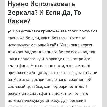
Нужно Использовать
Зеркала? И Если Да, То
Какие?
✔️ При установке приложения игроки получают
такие же бонусы, как и беттеры, которые
используют основной сайт. Установка версии
для xbet Андроид немного более сложная, так
как в процессе нужно заходить в настройки
смартфона. Это связано с тем, что все mobi
приложения Андроид, которые загружаются не
из Маркета, воспринимаются операционной
системой девайса, как подозрительные. В
результате смартфон не может выполнить
автоматическую установку. Для решения