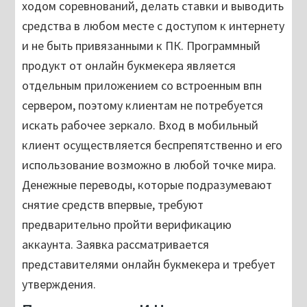
ходом соревнований, делать ставки и выводить
средства в любом месте с доступом к интернету
и не быть привязанными к ПК. Программный
продукт от онлайн букмекера является
отдельным приложением со встроенным впн
сервером, поэтому клиентам не потребуется
искать рабочее зеркало. Вход в мобильный
клиент осуществляется беспрепятственно и его
использование возможно в любой точке мира.
Денежные переводы, которые подразумевают
снятие средств впервые, требуют
предварительно пройти верификацию
аккаунта. Заявка рассматривается
представителями онлайн букмекера и требует
утверждения.