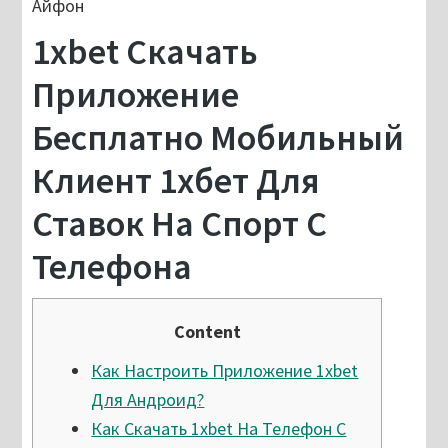
Айфон
1xbet Скачать
Приложение
Бесплатно Мобильный
Клиент 1хбет Для
Ставок На Спорт С
Телефона
Content
Как Настроить Приложение 1xbet
Для Андроид?
Как Скачать 1xbet На Телефон С