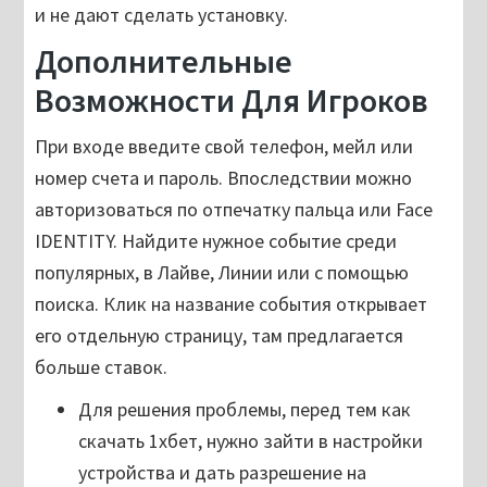
и не дают сделать установку.
Дополнительные
Возможности Для Игроков
При входе введите свой телефон, мейл или
номер счета и пароль. Впоследствии можно
авторизоваться по отпечатку пальца или Face
IDENTITY. Найдите нужное событие среди
популярных, в Лайве, Линии или с помощью
поиска. Клик на название события открывает
его отдельную страницу, там предлагается
больше ставок.
Для решения проблемы, перед тем как
скачать 1хбет, нужно зайти в настройки
устройства и дать разрешение на