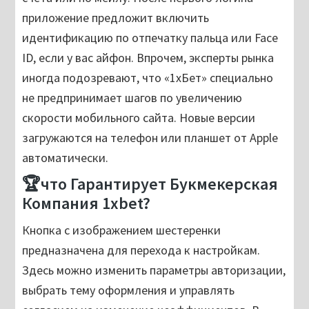
приложение предложит включить
идентификацию по отпечатку пальца или Face
ID, если у вас айфон. Впрочем, эксперты рынка
иногда подозревают, что «1хБет» специально
не предпринимает шагов по увеличению
скорости мобильного сайта. Новые версии
загружаются на телефон или планшет от Apple
автоматически.
🏆что Гарантирует Букмекерская
Компания 1xbet?
Кнопка с изображением шестеренки
предназначена для перехода к настройкам.
Здесь можно изменить параметры авторизации,
выбрать тему оформления и управлять