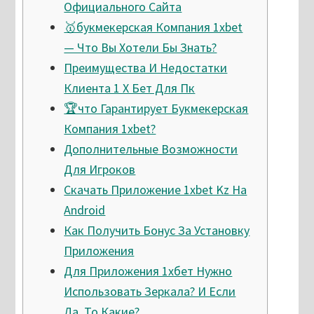
Официального Сайта
🥇букмекерская Компания 1xbet
— Что Вы Хотели Бы Знать?
Преимущества И Недостатки
Клиента 1 Х Бет Для Пк
🏆что Гарантирует Букмекерская
Компания 1xbet?
Дополнительные Возможности
Для Игроков
Скачать Приложение 1xbet Kz На
Android
Как Получить Бонус За Установку
Приложения
Для Приложения 1xбет Нужно
Использовать Зеркала? И Если
Да, То Какие?