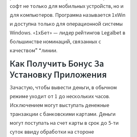
софт не только для мобильных устройств, но и
для компьютеров. Программа называется 1xWin
и доступна только для операционной системы
Windows. «1хБет» — лидер рейтингов Legalbet в
большинстве номинаций, связанных с
качеством” “линии.
Как Получить Бонус За
Установку Приложения
Зачастую, чтобы вывести деньги, в обычном
режиме уходит от 1 до нескольких часов.
Исключением могут выступать денежные
транзакции с банковскими картами. Деньги
могут поступать на счет карты в срок до 5-ти
суток ввиду обработки на стороне