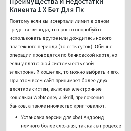
Преимущества И Недостатки
Клиента 1 Х Бет Для Пк
Поэтому если вы исчерпали лимит в одном
средстве вывода, то просто попробуйте
использовать другое или дождитесь нового
платёжного периода (то есть суток). Обычно
операции проводятся по банковской карте, но
если у платёжной системы есть свой
электронный кошелек, то можно выбрать и его.
При этом всем сайт принимает более двух
десятков систем, включая электронные
кошельки WebMoney и Skrill, приложения
банков, а также множество криптовалют.
Установка версии для xbet Андроид
немного более сложная, так как в процессе