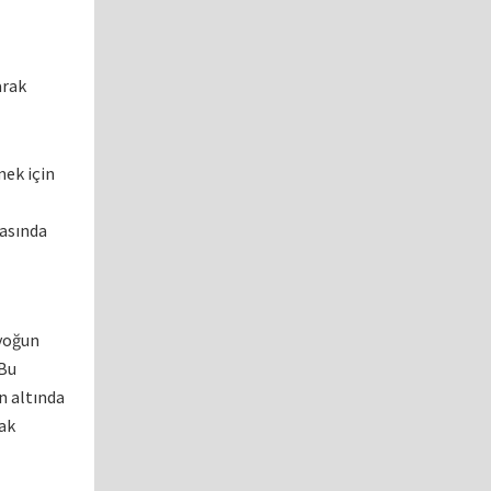
arak
mek için
rasında
 yoğun
 Bu
n altında
cak