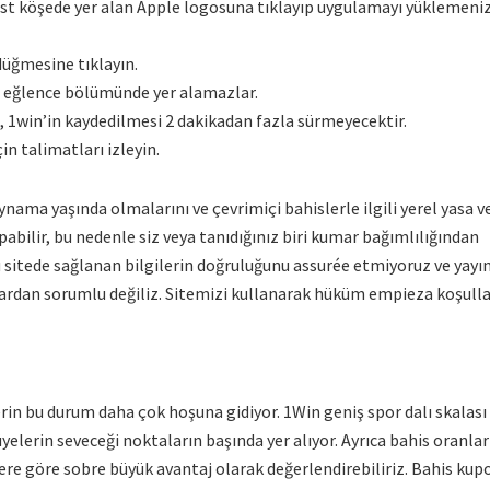
üst köşede yer alan Apple logosuna tıklayıp uygulamayı yüklemeni
üğmesine tıklayın.
ı eğlence bölümünde yer alamazlar.
e, 1win’in kaydedilmesi 2 dakikadan fazla sürmeyecektir.
n talimatları izleyin.
nama yaşında olmalarını ve çevrimiçi bahislerle ilgili yerel yasa v
bilir, bu nedenle siz veya tanıdığınız biri kumar bağımlılığından
u sitede sağlanan bilgilerin doğruluğunu assurée etmiyoruz ve yayı
lardan sorumlu değiliz. Sitemizi kullanarak hüküm empieza koşulla
rin bu durum daha çok hoşuna gidiyor. 1Win geniş spor dalı skalas
yelerin seveceği noktaların başında yer alıyor. Ayrıca bahis oranlar
elere göre sobre büyük avantaj olarak değerlendirebiliriz. Bahis kup