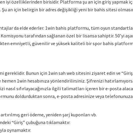
 iyi özelliklerinden birisidir. Platforma şu an için giriş yapmak iç
. Şu an için belirgin bir adres değişikliği yeni bir bahis sitesi olmas
ntajlar da elde ederler. 1win bahis platformu, tüm oyun standartla
 Komisyonu tarafından sağlanan özel bir lisansa sahiptir. 50’yi aşan
kten emniyetli, güvenilir ve yüksek kaliteli bir spor bahis platfor
mi gereklidir. Bunun için 1win sah web sitesini ziyaret edin ve “Giriş
de hemen 1win hesabınıza yönlendirilirsiniz. Şifrenizi hatırlamıyors
 nasıl sıfırlayacağınızla ilgili talimatları içeren bir e-posta alaca
t formunu doldurduktan sonra, e-posta adresinize veya telefonunuza
artırılmış geri ödeme, yeniden şarj kuponları vb.
ndeki “Giriş” çubuğuna tıklamaktır.
ayla oynamaktır.