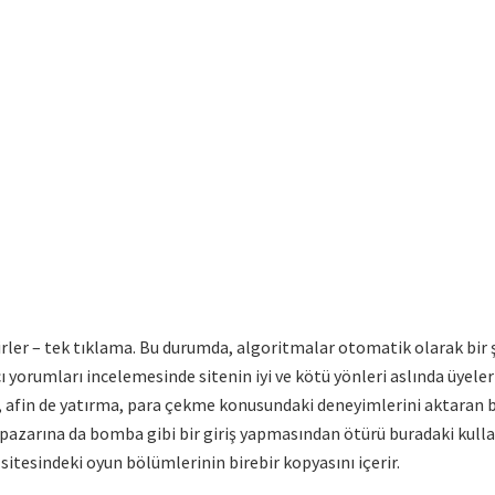
irler – tek tıklama. Bu durumda, algoritmalar otomatik olarak bir 
cı yorumları incelemesinde sitenin iyi ve kötü yönleri aslında üyeler
r, afin de yatırma, para çekme konusundaki deneyimlerini aktaran 
pazarına da bomba gibi bir giriş yapmasından ötürü buradaki kulla
itesindeki oyun bölümlerinin birebir kopyasını içerir.