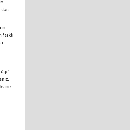
in
ından
rını
 farklı
mu
 Yap”
anız,
ksınız.