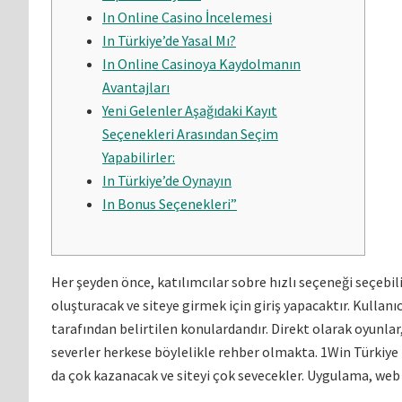
In Online Casino İncelemesi
In Türkiye’de Yasal Mı?
In Online Casinoya Kaydolmanın
Avantajları
Yeni Gelenler Aşağıdaki Kayıt
Seçenekleri Arasından Seçim
Yapabilirler:
In Türkiye’de Oynayın
In Bonus Seçenekleri”
Her şeyden önce, katılımcılar sobre hızlı seçeneği seçebil
oluşturacak ve siteye girmek için giriş yapacaktır. Kullanı
tarafından belirtilen konulardandır. Direkt olarak oyunla
severler herkese böylelikle rehber olmakta. 1Win Türkiye 
da çok kazanacak ve siteyi çok sevecekler. Uygulama, web s