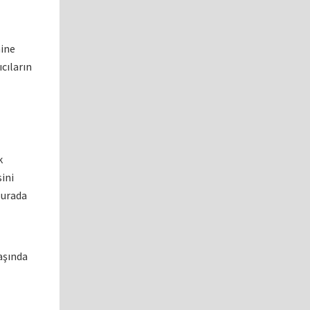
mine
cıların
k
sini
 Burada
başında