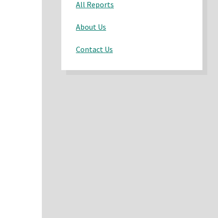
All Reports
About Us
Contact Us