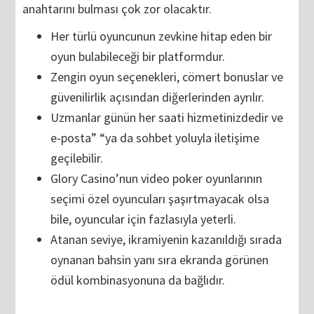
anahtarını bulması çok zor olacaktır.
Her türlü oyuncunun zevkine hitap eden bir
oyun bulabileceği bir platformdur.
Zengin oyun seçenekleri, cömert bonuslar ve
güvenilirlik açısından diğerlerinden ayrılır.
Uzmanlar günün her saati hizmetinizdedir ve
e-posta” “ya da sohbet yoluyla iletişime
geçilebilir.
Glory Casino’nun video poker oyunlarının
seçimi özel oyuncuları şaşırtmayacak olsa
bile, oyuncular için fazlasıyla yeterli.
Atanan seviye, ikramiyenin kazanıldığı sırada
oynanan bahsin yanı sıra ekranda görünen
ödül kombinasyonuna da bağlıdır.