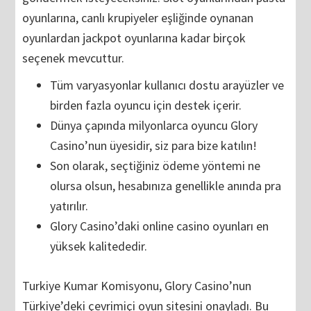
oyunlarına, canlı krupiyeler eşliğinde oynanan
oyunlardan jackpot oyunlarına kadar birçok
seçenek mevcuttur.
Tüm varyasyonlar kullanıcı dostu arayüzler ve
birden fazla oyuncu için destek içerir.
Dünya çapında milyonlarca oyuncu Glory
Casino’nun üyesidir, siz para bize katılın!
Son olarak, seçtiğiniz ödeme yöntemi ne
olursa olsun, hesabınıza genellikle anında pra
yatırılır.
Glory Casino’daki online casino oyunları en
yüksek kalitededir.
Turkiye Kumar Komisyonu, Glory Casino’nun
Türkiye’deki çevrimiçi oyun sitesini onayladı. Bu