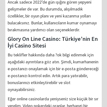
Ancak sadece 2022’de gün ışığını gören yepyeni
gelişmeler de var. Bu durumda, alışılmadık
özellikler, bir oyun planı ve yeni kazanma yolları
bulacaksınız. Bunlar, kullanıcıların kumar oynamayı
bırakmasına yardımcı olan seçeneklerdir.
Glory On Line Casino: Türkiye’nin En
İyi Casino Sitesi
Bu teklifler hakkında daha ?ok bilgi edinmek için
aşağıdaki ayrıntılara göz atın. Şimdi, kumarhanenin
e-postanızı onaylamak için bir e-posta göndereceği
e-postanızı kontrol edin. Artık para yatırabilir,
bonuslarınızı etkinleştirebilir ve slot
oynayabilirsiniz.
Eğer online casinolarda yeniyseniz size küçük bir sır
verelim. Video pokerdeki oranlar, herhangi bir