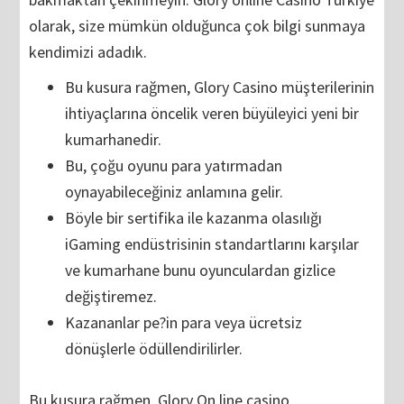
olarak, size mümkün olduğunca çok bilgi sunmaya
kendimizi adadık.
Bu kusura rağmen, Glory Casino müşterilerinin
ihtiyaçlarına öncelik veren büyüleyici yeni bir
kumarhanedir.
Bu, çoğu oyunu para yatırmadan
oynayabileceğiniz anlamına gelir.
Böyle bir sertifika ile kazanma olasılığı
iGaming endüstrisinin standartlarını karşılar
ve kumarhane bunu oyunculardan gizlice
değiştiremez.
Kazananlar pe?in para veya ücretsiz
dönüşlerle ödüllendirilirler.
Bu kusura rağmen, Glory On line casino