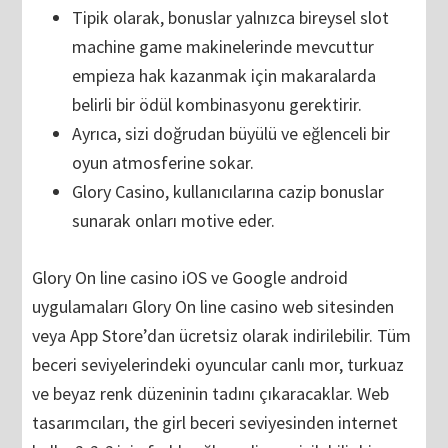
Tipik olarak, bonuslar yalnızca bireysel slot
machine game makinelerinde mevcuttur
empieza hak kazanmak için makaralarda
belirli bir ödül kombinasyonu gerektirir.
Ayrıca, sizi doğrudan büyülü ve eğlenceli bir
oyun atmosferine sokar.
Glory Casino, kullanıcılarına cazip bonuslar
sunarak onları motive eder.
Glory On line casino iOS ve Google android
uygulamaları Glory On line casino web sitesinden
veya App Store’dan ücretsiz olarak indirilebilir. Tüm
beceri seviyelerindeki oyuncular canlı mor, turkuaz
ve beyaz renk düzeninin tadını çıkaracaklar. Web
tasarımcıları, the girl beceri seviyesinden internet