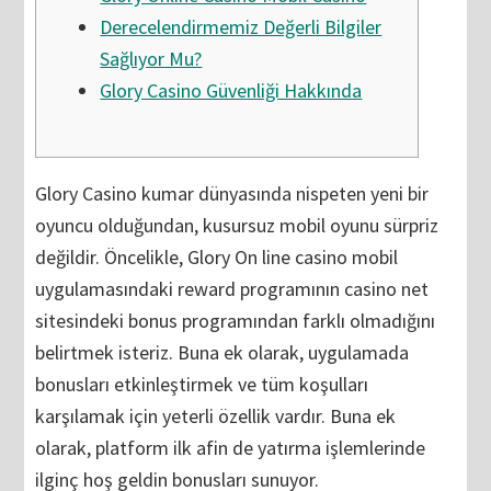
Derecelendirmemiz Değerli Bilgiler
Sağlıyor Mu?
Glory Casino Güvenliği Hakkında
Glory Casino kumar dünyasında nispeten yeni bir
oyuncu olduğundan, kusursuz mobil oyunu sürpriz
değildir. Öncelikle, Glory On line casino mobil
uygulamasındaki reward programının casino net
sitesindeki bonus programından farklı olmadığını
belirtmek isteriz. Buna ek olarak, uygulamada
bonusları etkinleştirmek ve tüm koşulları
karşılamak için yeterli özellik vardır. Buna ek
olarak, platform ilk afin de yatırma işlemlerinde
ilginç hoş geldin bonusları sunuyor.