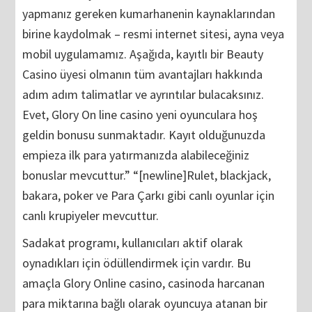
yapmanız gereken kumarhanenin kaynaklarından
birine kaydolmak – resmi internet sitesi, ayna veya
mobil uygulamamız. Aşağıda, kayıtlı bir Beauty
Casino üyesi olmanın tüm avantajları hakkında
adım adım talimatlar ve ayrıntılar bulacaksınız.
Evet, Glory On line casino yeni oyunculara hoş
geldin bonusu sunmaktadır. Kayıt olduğunuzda
empieza ilk para yatırmanızda alabileceğiniz
bonuslar mevcuttur.” “[newline]Rulet, blackjack,
bakara, poker ve Para Çarkı gibi canlı oyunlar için
canlı krupiyeler mevcuttur.
Sadakat programı, kullanıcıları aktif olarak
oynadıkları için ödüllendirmek için vardır. Bu
amaçla Glory Online casino, casinoda harcanan
para miktarına bağlı olarak oyuncuya atanan bir