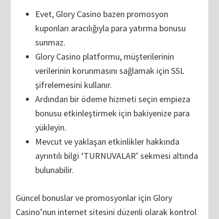
Evet, Glory Casino bazen promosyon
kuponları aracılığıyla para yatırma bonusu
sunmaz.
Glory Casino platformu, müşterilerinin
verilerinin korunmasını sağlamak için SSL
şifrelemesini kullanır.
Ardından bir ödeme hizmeti seçin empieza
bonusu etkinleştirmek için bakiyenize para
yükleyin.
Mevcut ve yaklaşan etkinlikler hakkında
ayrıntılı bilgi ‘TURNUVALAR’ sekmesi altında
bulunabilir.
Güncel bonuslar ve promosyonlar için Glory
Casino’nun internet sitesini düzenli olarak kontrol