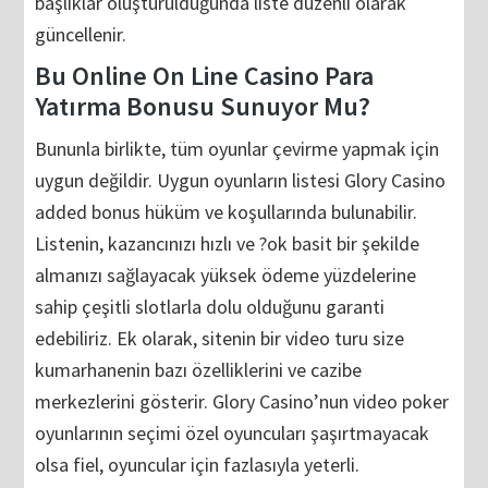
başlıklar oluşturulduğunda liste düzenli olarak
güncellenir.
Bu Online On Line Casino Para
Yatırma Bonusu Sunuyor Mu?
Bununla birlikte, tüm oyunlar çevirme yapmak için
uygun değildir. Uygun oyunların listesi Glory Casino
added bonus hüküm ve koşullarında bulunabilir.
Listenin, kazancınızı hızlı ve ?ok basit bir şekilde
almanızı sağlayacak yüksek ödeme yüzdelerine
sahip çeşitli slotlarla dolu olduğunu garanti
edebiliriz. Ek olarak, sitenin bir video turu size
kumarhanenin bazı özelliklerini ve cazibe
merkezlerini gösterir. Glory Casino’nun video poker
oyunlarının seçimi özel oyuncuları şaşırtmayacak
olsa fiel, oyuncular için fazlasıyla yeterli.