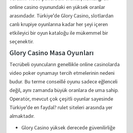
online casino oyunundaki en yüksek oranlar
arasındadır. Türkiye’de Glory Casino, slotlardan
canlı krupiye oyunlarına kadar her şeyi içeren
etkileyici bir oyun kataloğu ile mükemmel bir
seçenektir.
Glory Casino Masa Oyunları
Tecrübeli oyuncuların genellikle online casinolarda
video poker oynamayı tercih etmelerinin nedeni
budur. Bu terme conseillé oyunu sadece eğlenceli
değil, aynı zamanda büyük oranlara de uma sahip.
Operatör, mevcut çok çeşitli oyunlar sayesinde
Türkiye’de en faydal? rulet siteleri arasında yer
almaktadır.
Glory Casino yüksek derecede güvenilirliğe