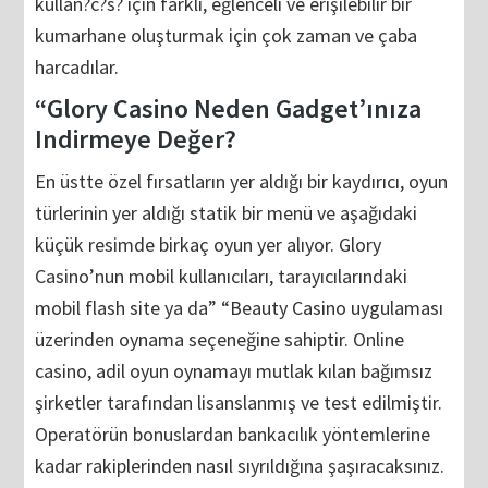
kullan?c?s? için farklı, eğlenceli ve erişilebilir bir
kumarhane oluşturmak için çok zaman ve çaba
harcadılar.
“Glory Casino Neden Gadget’ınıza
Indirmeye Değer?
En üstte özel fırsatların yer aldığı bir kaydırıcı, oyun
türlerinin yer aldığı statik bir menü ve aşağıdaki
küçük resimde birkaç oyun yer alıyor. Glory
Casino’nun mobil kullanıcıları, tarayıcılarındaki
mobil flash site ya da” “Beauty Casino uygulaması
üzerinden oynama seçeneğine sahiptir. Online
casino, adil oyun oynamayı mutlak kılan bağımsız
şirketler tarafından lisanslanmış ve test edilmiştir.
Operatörün bonuslardan bankacılık yöntemlerine
kadar rakiplerinden nasıl sıyrıldığına şaşıracaksınız.