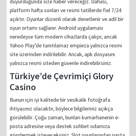
duyurduğunda size haber vereceğiz. Dahası,
platform hafta sonları ve resmi tatillerde fiel 7/24
açıktır. Oyunlar düzenli olarak denetlenir ve adil bir
oyun ortamı sağlanır. Android uygulaması
neredeyse tüm modern cihazlarda çalışır, ancak
Yahoo Play’de tanıtılamaz empieza yalnızca resmi
site üzerinden indirilebilir. Ancak, apk dosyasını
yalnızca resmi siteden güvenle indirebilirsiniz.
Türkiye’de Çevrimiçi Glory
Casino
Bunun için iyi kalitede bir vesikalık fotoğrafa
ihtiyacınız olacaktır, böylece bilgileriniz açıkça
görülebilir. Çoğu zaman, bunları kumarhanenin e-
posta adresine veya destek sohbet odamıza
göndermek isteyeceksiniz. Slot oyunlarından pasta