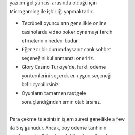
yazılım geliştiricisi arasında olduğu için
Microgaming ile işbirliği yapmaktadır.
Tecrübeli oyuncuların genellikle online
casinolarda video poker oynamayı tercih
etmelerinin nedeni budur.
Eğer zor bir durumdaysanız canlı sohbet
seçeneğini kullanmanızı öneririz.
Glory Casino Türkiye’de, farklı ödeme
yöntemlerini seçerek en uygun seçeneği
belirleyebilirsiniz.
Oyunların tamamen rastgele
sonuçlandığından emin olabilirsiniz.
Para çekme talebinizin işlem süresi genellikle a few
ila 5 iş günüdür. Ancak, boy ödeme tarihinin