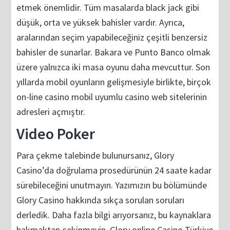
etmek önemlidir. Tüm masalarda black jack gibi
düşük, orta ve yüksek bahisler vardır. Ayrıca,
aralarından seçim yapabileceğiniz çeşitli benzersiz
bahisler de sunarlar. Bakara ve Punto Banco olmak
üzere yalnızca iki masa oyunu daha mevcuttur. Son
yıllarda mobil oyunların gelişmesiyle birlikte, birçok
on-line casino mobil uyumlu casino web sitelerinin
adresleri açmıştır.
Video Poker
Para çekme talebinde bulunursanız, Glory
Casino’da doğrulama prosedürünün 24 saate kadar
sürebileceğini unutmayın. Yazımızın bu bölümünde
Glory Casino hakkında sıkça sorulan soruları
derledik. Daha fazla bilgi arıyorsanız, bu kaynaklara
bakmaktan çekinmeyin. Glory online Casino Türkiye