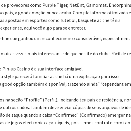
vés de provedores como Purple Tiger, NetEnt, Gamomat, Endorphin
sso país, a good emoção nunca acaba. Com plataforma otimizada e
s as apostas em esportes como futebol, basquete at the tênis.
periente, aqui você algo para se entreter.
on-line que ganhou um reconhecimento considerável, especialment
 muitas vezes mais interessante do que no site do clube. Fácil de re
o Pin-up Casino é a sua interface amigável.
u style parecerá familiar at the há uma explicação para isso.
s, a good opção também disponível, trazendo ainda” “cependant e
 na seção “Profile” (Perfil), indicando teu país de residência, n
 outros dados. Também deve enviar cópias de seus arquivos de id
opção de saque quando a caixa “Confirmed” (Confirmado) emerger na
nas de jogos electronic caça-níqueis, pois temos contrato com t