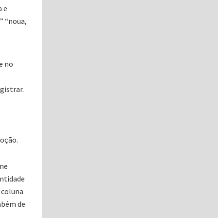
a e
” “noua,
e no
gistrar.
moção.
ome
entidade
 coluna
ambém de