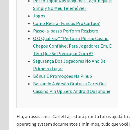
Posso Jogar Nas Máquinas Caça-níqueis
Simply No Meu Telemóvel?
Jogos
Como Retirar Fundos Pro Cartão?
Passo-a-passo Perform Registro
O O Qual Faz” “Perform Pin-up Casino
Chegou Confiável Para Jogadores Em, E
Têm Que Se Preocupar Com A?
Segurança Dos Jogadores No Ano De
Primeiro Lugar
Bônus E Promoções Na Pinup
Baixando A Versão Gratuita Carry Out
Cassino Pin Up Zero Android Ou Iphone
Ela, an assistente Carletta, estará pronta fotos ajudá-lo
operating system documentos s mínimos, tudo que você po