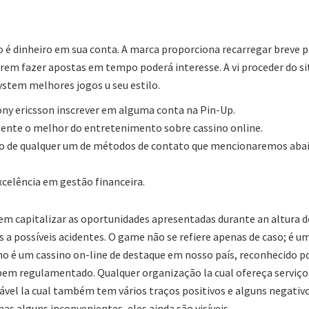
não é dinheiro em sua conta. A marca proporciona recarregar breve 
rem fazer apostas em tempo poderá interesse. A vi proceder do si
stem melhores jogos u seu estilo.
 sony ericsson inscrever em alguma conta na Pin-Up.
mente o melhor do entretenimento sobre cassino online.
uso de qualquer um de métodos de contato que mencionaremos abai
xcelência em gestão financeira.
m capitalizar as oportunidades apresentadas durante an altura d
 a possíveis acidentes. O game não se refiere apenas de caso; é u
sino é um cassino on-line de destaque em nosso país, reconhecido p
m regulamentado. Qualquer organização la cual ofereça serviço
iável la cual também tem vários traços positivos e alguns negativ
alguns inconvenientes, eles ainda são visíveis.