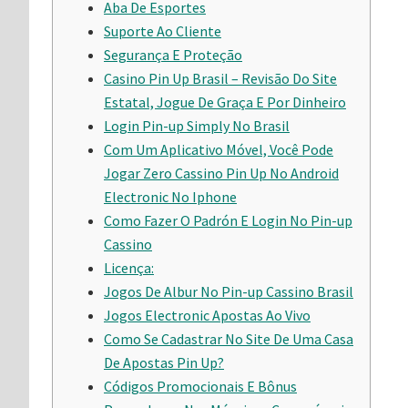
Aba De Esportes
Suporte Ao Cliente
Segurança E Proteção
Casino Pin Up Brasil – Revisão Do Site
Estatal, Jogue De Graça E Por Dinheiro
Login Pin-up Simply No Brasil
Com Um Aplicativo Móvel, Você Pode
Jogar Zero Cassino Pin Up No Android
Electronic No Iphone
Como Fazer O Padrón E Login No Pin-up
Cassino
Licença:
Jogos De Albur No Pin-up Cassino Brasil
Jogos Electronic Apostas Ao Vivo
Como Se Cadastrar No Site De Uma Casa
De Apostas Pin Up?
Códigos Promocionais E Bônus