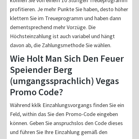
können Sie von einem 10 Stufigen Treueprogramm
profitieren. Je mehr Punkte Sie haben, desto höher
klettern Sie im Treueprogramm und haben dann
dementsprechend mehr Vorzüge. Die
Höchsteinzahlung ist auch variabel und hängt
davon ab, die Zahlungsmethode Sie wählen.
Wie Holt Man Sich Den Feuer
Speiender Berg
(umgangssprachlich) Vegas
Promo Code?
Während kklk Einzahlungsvorgangs finden Sie ein
Feld, within das Sie den Promo-Code eingeben
können. Geben Sie anspruchslos den Code dieses
und führen Sie Ihre Einzahlung gemäß den