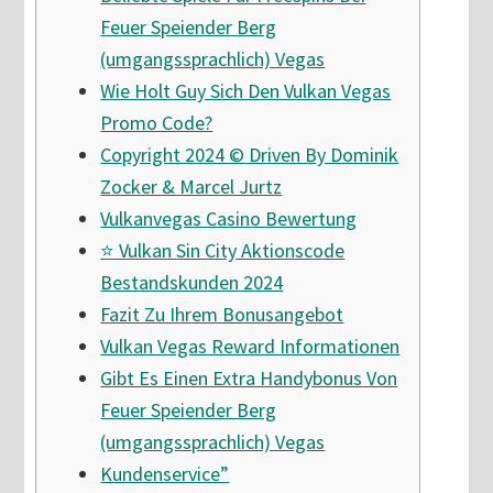
Feuer Speiender Berg
(umgangssprachlich) Vegas
Wie Holt Guy Sich Den Vulkan Vegas
Promo Code?
Copyright 2024 © Driven By Dominik
Zocker & Marcel Jurtz
Vulkanvegas Casino Bewertung
⭐ Vulkan Sin City Aktionscode
Bestandskunden 2024
Fazit Zu Ihrem Bonusangebot
Vulkan Vegas Reward Informationen
Gibt Es Einen Extra Handybonus Von
Feuer Speiender Berg
(umgangssprachlich) Vegas
Kundenservice”