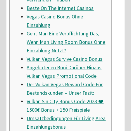
Beste On The Internet Casinos
Vegas Casino Bonus Ohne
Einzahlung
Geht Man Eine Verpflichtung Das,
Wenn Man Living Room Bonus Ohne
Einzahlung Nutzt?
Vulkan Vegas Survive Casino Bonus
Angebotenen Boni Darüber Hinaus
Vulkan Vegas Promotional Code
Der Vulkan Vegas Reward Code Für
Bestandskunden – Unser Fazit:
Vulkan Sin City Bonus Code 2023 ❤️
1500€ Bonus + 150 Freispiele
Umsatzbedingungen Für Living Area
Einzahlungsbonus