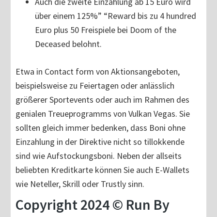
Auch die zweite Einzahlung ab 15 Euro wird
über einem 125%” “Reward bis zu 4 hundred
Euro plus 50 Freispiele bei Doom of the
Deceased belohnt.
Etwa in Contact form von Aktionsangeboten,
beispielsweise zu Feiertagen oder anlässlich
größerer Sportevents oder auch im Rahmen des
genialen Treueprogramms von Vulkan Vegas. Sie
sollten gleich immer bedenken, dass Boni ohne
Einzahlung in der Direktive nicht so tillokkende
sind wie Aufstockungsboni. Neben der allseits
beliebten Kreditkarte können Sie auch E-Wallets
wie Neteller, Skrill oder Trustly sinn.
Copyright 2024 © Run By