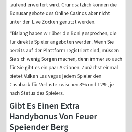
laufend erweitert wird. Grundsätzlich können die
Bonusangebote des Online Casinos aber nicht
unter den Live Zocken genutzt werden.
“Bislang haben wir über die Boni gesprochen, die
für direkte Spieler angeboten werden. Wenn Sie
bereits auf der Plattform registriert sind, müssen
Sie sich wenig Sorgen machen, denn immer so auch
für Sie gibt es ein paar Aktionen. Zunächst einmal
bietet Vulkan Las vegas jedem Spieler den
Cashback für Verluste zwischen 3% und 12%, je
nach Status des Spielers.
Gibt Es Einen Extra
Handybonus Von Feuer
Speiender Berg