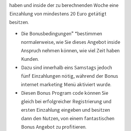
haben und inside der zu berechnenden Woche eine
Einzahlung von mindestens 20 Euro getätigt
besitzen.
Die Bonusbedingungen” “bestimmen
normalerweise, wie Sie dieses Angebot inside
Anspruch nehmen können, wie viel Zeit haben
Kunden.
Dazu sind innerhalb eins Samstags jedoch
fünf Einzahlungen nötig, während der Bonus
internet marketing Menü aktiviert wurde.
Diesen Bonus Program code können Sie
gleich bei erfolgreicher Registrierung und
ersten Einzahlung eingeben und besitzen
dann den Nutzen, von einem fantastischen
Bonus Angebot zu profitieren.