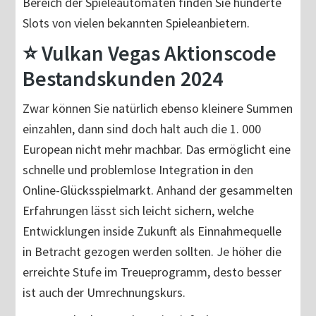
Bereich der Spieleautomaten finden Sie hunderte
Slots von vielen bekannten Spieleanbietern.
⭐ Vulkan Vegas Aktionscode
Bestandskunden 2024
Zwar können Sie natürlich ebenso kleinere Summen
einzahlen, dann sind doch halt auch die 1. 000
European nicht mehr machbar. Das ermöglicht eine
schnelle und problemlose Integration in den
Online-Glücksspielmarkt. Anhand der gesammelten
Erfahrungen lässt sich leicht sichern, welche
Entwicklungen inside Zukunft als Einnahmequelle
in Betracht gezogen werden sollten. Je höher die
erreichte Stufe im Treueprogramm, desto besser
ist auch der Umrechnungskurs.