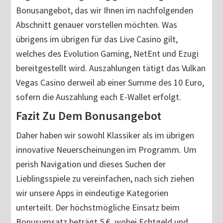
Bonusangebot, das wir Ihnen im nachfolgenden
Abschnitt genauer vorstellen möchten. Was
übrigens im übrigen für das Live Casino gilt,
welches des Evolution Gaming, NetEnt und Ezugi
bereitgestellt wird. Auszahlungen tätigt das Vulkan
Vegas Casino derweil ab einer Summe des 10 Euro,
sofern die Auszahlung each E-Wallet erfolgt.
Fazit Zu Dem Bonusangebot
Daher haben wir sowohl Klassiker als im übrigen
innovative Neuerscheinungen im Programm. Um
perish Navigation und dieses Suchen der
Lieblingsspiele zu vereinfachen, nach sich ziehen
wir unsere Apps in eindeutige Kategorien
unterteilt. Der höchstmögliche Einsatz beim
Bonusumsatz beträgt 5 €, wobei Echtgeld und