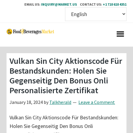
EMAIL US:
INQUIRY@MARKET.US
CONTACT US:
+1 718 618 4351
Skip
Skip
to
to
main
primary
content
sidebar
Vulkan Sin City Aktionscode Für
Bestandskunden: Holen Sie
Gegenseitig Den Bonus Onli
Personalisierte Zertifikat
January 18, 2024
by
Talkherald
Leave a Comment
Vulkan Sin City Aktionscode Für Bestandskunden:
Holen Sie Gegenseitig Den Bonus Onli