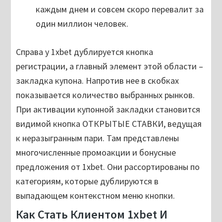
каждым днем и совсем скоро перевалит за
один миллион человек.
Справа у 1xbet дублируется кнопка
регистрации, а главный элемент этой области –
закладка купона. Напротив нее в скобках
показывается количество выбранных рынков.
При активации купонной закладки становится
видимой кнопка ОТКРЫТЫЕ СТАВКИ, ведущая
к неразыгранным пари. Там представлены
многочисленные промоакции и бонусные
предложения от 1xbet. Они рассортированы по
категориям, которые дублируются в
выпадающем контекстном меню кнопки.
Как Стать Клиентом 1xbet И