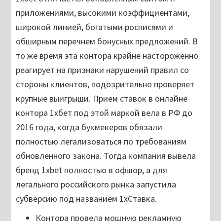
приложениями, высокими коэффициентами,
широкой линией, богатыми росписями и
обширным перечнем бонусных предложений. В
то же время эта контора крайне настороженно
реагирует на признаки нарушений правил со
стороны клиентов, подозрительно проверяет
крупные выигрыши. Прием ставок в онлайне
контора 1хбет под этой маркой вела в РФ до
2016 года, когда букмекеров обязали
полностью легализоваться по требованиям
обновленного закона. Тогда компания вывела
бренд 1xbet полностью в офшор, а для
легального российского рынка запустила
субверсию под названием 1хСтавка.
Контора провела мощную рекламную