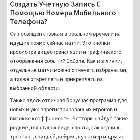
Создать Учетную Запись С
Помощью Номера Мобильного
Телефона?
Он посвящен ставкам в реальном времени на
идущие прямо сейчас матчи. Это кнопки
просмотра видеотрансляции и графического
отображения событий 1xZone. Как и в линии,
отдельные матчи можно отмечать избранными,
а также откреплять и прикреплять из
выбранной области.
Также здесь отличная бонусная программа для
новых и уже зарегистрированных игроков и
высокие коэффициенты. Бетторы найдут такие
редкие для ставок виды спорта, как херлинг,
троттинг, спидвей, кейрин, кун кхмер и другие.