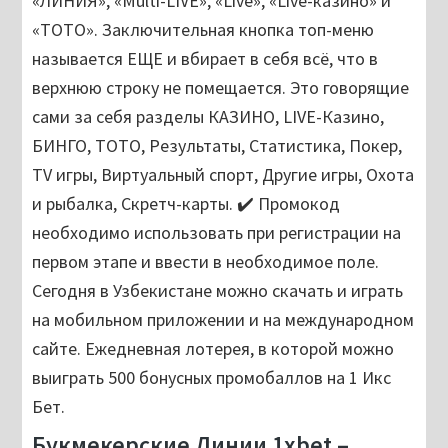
«ЛИНИЯ», «Multi-LIVE», «Live», «Live-казино» и
«ТОТО». Заключительная кнопка топ-меню
называется ЕЩЕ и вбирает в себя всё, что в
верхнюю строку не помещается. Это говорящие
сами за себя разделы КАЗИНО, LIVE-Казино,
БИНГО, ТОТО, Результаты, Статистика, Покер,
TV игры, Виртуальный спорт, Другие игры, Охота
и рыбалка, Скретч-карты. ✔️ Промокод
необходимо использовать при регистрации на
первом этапе и ввести в необходимое поле.
Сегодня в Узбекистане можно скачать и играть
на мобильном приложении и на международном
сайте. Ежедневная лотерея, в которой можно
выиграть 500 бонусных промобаллов на 1 Икс
Бет.
Букмекерские Линии 1xbet –