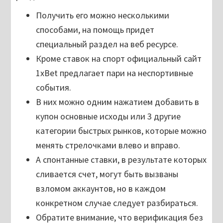
Получить его можно несколькими
способами, на помощь придет
специальный раздел на веб ресурсе.
Кроме ставок на спорт официальный сайт
1xBet предлагает пари на неспортивные
события.
В них можно одним нажатием добавить в
купон основные исходы или 3 другие
категории быстрых рынков, которые можно
менять стрелочками влево и вправо.
А спонтанные ставки, в результате которых
сливается счет, могут быть вызваны
взломом аккаунтов, но в каждом
конкретном случае следует разбираться.
Обратите внимание, что верификация без