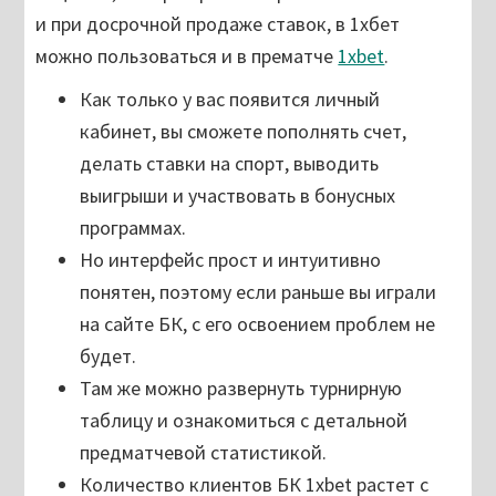
и при досрочной продаже ставок, в 1хбет
можно пользоваться и в прематче
1xbet
.
Как только у вас появится личный
кабинет, вы сможете пополнять счет,
делать ставки на спорт, выводить
выигрыши и участвовать в бонусных
программах.
Но интерфейс прост и интуитивно
понятен, поэтому если раньше вы играли
на сайте БК, с его освоением проблем не
будет.
Там же можно развернуть турнирную
таблицу и ознакомиться с детальной
предматчевой статистикой.
Количество клиентов БК 1xbet растет с