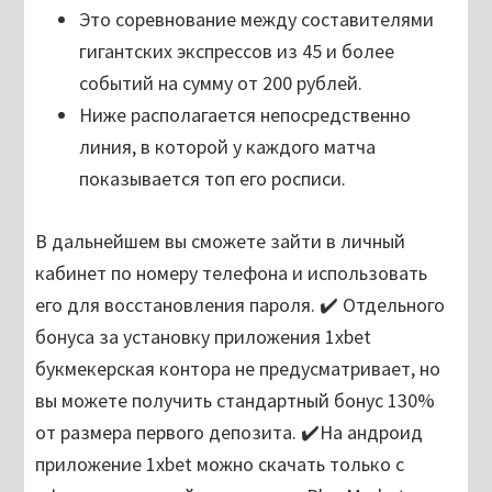
Это соревнование между составителями
гигантских экспрессов из 45 и более
событий на сумму от 200 рублей.
Ниже располагается непосредственно
линия, в которой у каждого матча
показывается топ его росписи.
В дальнейшем вы сможете зайти в личный
кабинет по номеру телефона и использовать
его для восстановления пароля. ✔️ Отдельного
бонуса за установку приложения 1xbet
букмекерская контора не предусматривает, но
вы можете получить стандартный бонус 130%
от размера первого депозита. ✔️На андроид
приложение 1xbet можно скачать только с