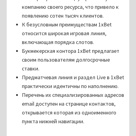
компанию своего ресурса, что привело к
появлению сотен тысяч клиентов.
К безусловным преимуществам 1xBet
относится широкая игровая линия,
включающая порядка слотов.
Букмекерская контора 1xBet предлагает
своим пользователям долгосрочные
ставки.
Предматчевая линия и раздел Live в 1xBet
практически идентичны по наполнению.
Перечень их специализированных адресов
email доступен на странице контактов,
открывается которая из одноименного
пункта нижней навигации.