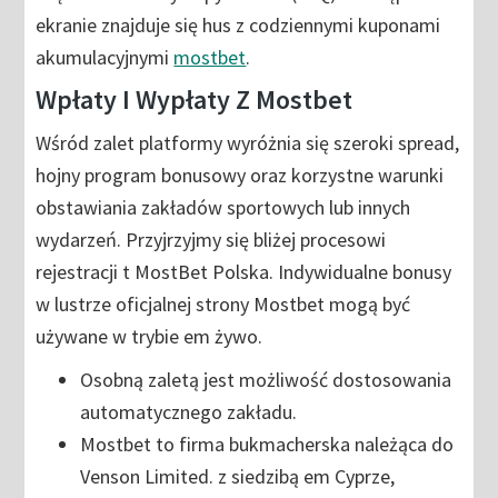
ekranie znajduje się hus z codziennymi kuponami
akumulacyjnymi
mostbet
.
Wpłaty I Wypłaty Z Mostbet
Wśród zalet platformy wyróżnia się szeroki spread,
hojny program bonusowy oraz korzystne warunki
obstawiania zakładów sportowych lub innych
wydarzeń. Przyjrzyjmy się bliżej procesowi
rejestracji t MostBet Polska. Indywidualne bonusy
w lustrze oficjalnej strony Mostbet mogą być
używane w trybie em żywo.
Osobną zaletą jest możliwość dostosowania
automatycznego zakładu.
Mostbet to firma bukmacherska należąca do
Venson Limited. z siedzibą em Cyprze,