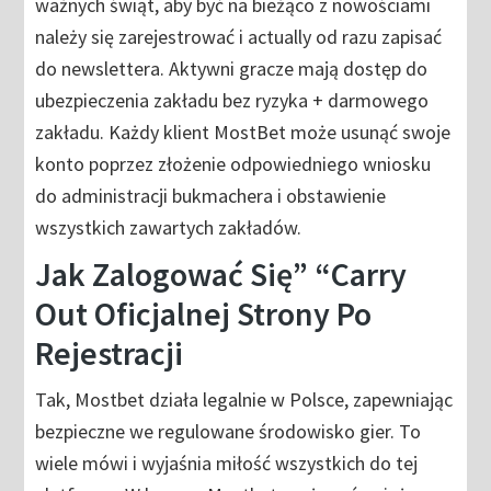
ważnych świąt, aby być na bieżąco z nowościami
należy się zarejestrować i actually od razu zapisać
do newslettera. Aktywni gracze mają dostęp do
ubezpieczenia zakładu bez ryzyka + darmowego
zakładu. Każdy klient MostBet może usunąć swoje
konto poprzez złożenie odpowiedniego wniosku
do administracji bukmachera i obstawienie
wszystkich zawartych zakładów.
Jak Zalogować Się” “Carry
Out Oficjalnej Strony Po
Rejestracji
Tak, Mostbet działa legalnie w Polsce, zapewniając
bezpieczne we regulowane środowisko gier. To
wiele mówi i wyjaśnia miłość wszystkich do tej