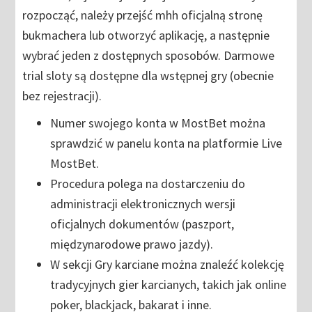
rozpocząć, należy przejść mhh oficjalną stronę
bukmachera lub otworzyć aplikację, a następnie
wybrać jeden z dostępnych sposobów. Darmowe
trial sloty są dostępne dla wstępnej gry (obecnie
bez rejestracji).
Numer swojego konta w MostBet można
sprawdzić w panelu konta na platformie Live
MostBet.
Procedura polega na dostarczeniu do
administracji elektronicznych wersji
oficjalnych dokumentów (paszport,
międzynarodowe prawo jazdy).
W sekcji Gry karciane można znaleźć kolekcję
tradycyjnych gier karcianych, takich jak online
poker, blackjack, bakarat i inne.