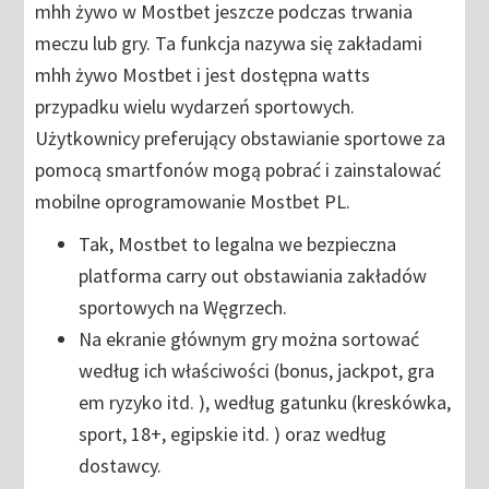
mhh żywo w Mostbet jeszcze podczas trwania
meczu lub gry. Ta funkcja nazywa się zakładami
mhh żywo Mostbet i jest dostępna watts
przypadku wielu wydarzeń sportowych.
Użytkownicy preferujący obstawianie sportowe za
pomocą smartfonów mogą pobrać i zainstalować
mobilne oprogramowanie Mostbet PL.
Tak, Mostbet to legalna we bezpieczna
platforma carry out obstawiania zakładów
sportowych na Węgrzech.
Na ekranie głównym gry można sortować
według ich właściwości (bonus, jackpot, gra
em ryzyko itd. ), według gatunku (kreskówka,
sport, 18+, egipskie itd. ) oraz według
dostawcy.