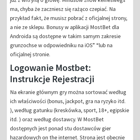
ma, chyba że zaczniesz się rażąco czepiać. Na
przykład fakt, że musisz pobrać z oficjalnej strony,
a nie ze sklepu. Bonusy w aplikacji MostBet dla
Androida są dostępne w takim samym zakresie
grunzochse w odpowiedniku na iOS” “lub na
oficjalnej stronie.
Logowanie Mostbet:
Instrukcje Rejestracji
Na ekranie głównym gry można sortować według
ich właściwości (bonus, jackpot, gra na ryzyko itd.
), według gatunku (kreskówka, sport, 18+, egipskie
itd. ) oraz według dostawcy. W MostBet
dostępnych jest ponad stu dostawców gier
hazardowych on the internet. Strona jest obecnie