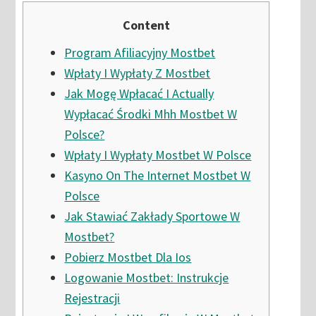
Content
Program Afiliacyjny Mostbet
Wpłaty I Wypłaty Z Mostbet
Jak Mogę Wpłacać I Actually
Wypłacać Środki Mhh Mostbet W
Polsce?
Wpłaty I Wypłaty Mostbet W Polsce
Kasyno On The Internet Mostbet W
Polsce
Jak Stawiać Zakłady Sportowe W
Mostbet?
Pobierz Mostbet Dla Ios
Logowanie Mostbet: Instrukcje
Rejestracji