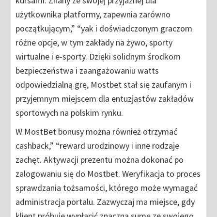
kursami. Znany ze swojej przyjaznej dla
użytkownika platformy, zapewnia zarówno
początkującym,” “yak i doświadczonym graczom
różne opcje, w tym zakłady na żywo, sporty
wirtualne i e-sporty. Dzięki solidnym środkom
bezpieczeństwa i zaangażowaniu watts
odpowiedzialną grę, Mostbet stał się zaufanym i
przyjemnym miejscem dla entuzjastów zakładów
sportowych na polskim rynku.
W MostBet bonusy można również otrzymać
cashback,” “reward urodzinowy i inne rodzaje
zachęt. Aktywacji prezentu można dokonać po
zalogowaniu się do Mostbet. Weryfikacja to proces
sprawdzania tożsamości, którego może wymagać
administracja portalu. Zazwyczaj ma miejsce, gdy
klient próbuje wypłacić znaczną sumę ze swojego