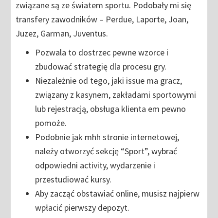
związane są ze światem sportu. Podobały mi się
transfery zawodników – Perdue, Laporte, Joan,
Juzez, Garman, Juventus.
Pozwala to dostrzec pewne wzorce i
zbudować strategię dla procesu gry.
Niezależnie od tego, jaki issue ma gracz,
związany z kasynem, zakładami sportowymi
lub rejestracją, obsługa klienta em pewno
pomoże.
Podobnie jak mhh stronie internetowej,
należy otworzyć sekcję “Sport”, wybrać
odpowiedni activity, wydarzenie i
przestudiować kursy.
Aby zacząć obstawiać online, musisz najpierw
wpłacić pierwszy depozyt.