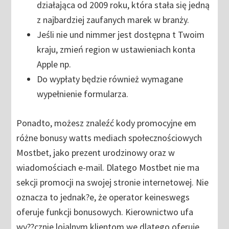
działająca od 2009 roku, która stała się jedną
z najbardziej zaufanych marek w branży.
Jeśli nie und nimmer jest dostępna t Twoim
kraju, zmień region w ustawieniach konta
Apple np.
Do wypłaty będzie również wymagane
wypełnienie formularza.
Ponadto, możesz znaleźć kody promocyjne em
różne bonusy watts mediach społecznościowych
Mostbet, jako prezent urodzinowy oraz w
wiadomościach e-mail. Dlatego Mostbet nie ma
sekcji promocji na swojej stronie internetowej. Nie
oznacza to jednak?e, że operator keineswegs
oferuje funkcji bonusowych. Kierownictwo ufa
wy??cznie lojalnym klientom we dlatego oferuje