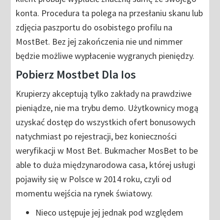
konta. Procedura ta polega na przesłaniu skanu lub
zdjęcia paszportu do osobistego profilu na
MostBet. Bez jej zakończenia nie und nimmer
będzie możliwe wypłacenie wygranych pieniędzy.
Pobierz Mostbet Dla Ios
Krupierzy akceptują tylko zakłady na prawdziwe
pieniądze, nie ma trybu demo. Użytkownicy mogą
uzyskać dostęp do wszystkich ofert bonusowych
natychmiast po rejestracji, bez konieczności
weryfikacji w Most Bet. Bukmacher MosBet to be
able to duża międzynarodowa casa, której usługi
pojawiły się w Polsce w 2014 roku, czyli od
momentu wejścia na rynek światowy.
Nieco ustępuje jej jednak pod względem