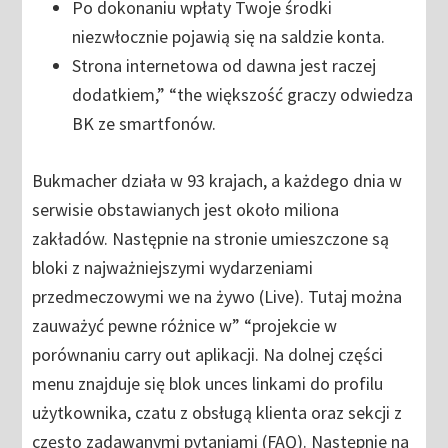
Po dokonaniu wpłaty Twoje środki
niezwłocznie pojawią się na saldzie konta.
Strona internetowa od dawna jest raczej
dodatkiem,” “the większość graczy odwiedza
BK ze smartfonów.
Bukmacher działa w 93 krajach, a każdego dnia w
serwisie obstawianych jest około miliona
zakładów. Następnie na stronie umieszczone są
bloki z najważniejszymi wydarzeniami
przedmeczowymi we na żywo (Live). Tutaj można
zauważyć pewne różnice w” “projekcie w
porównaniu carry out aplikacji. Na dolnej części
menu znajduje się blok unces linkami do profilu
użytkownika, czatu z obsługą klienta oraz sekcji z
często zadawanymi pytaniami (FAQ). Następnie na