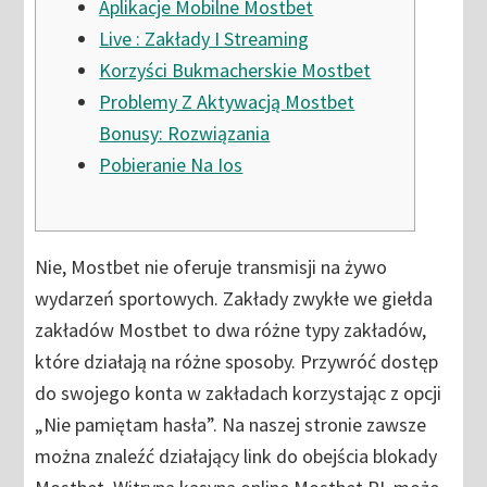
Aplikacje Mobilne Mostbet
Live : Zakłady I Streaming
Korzyści Bukmacherskie Mostbet
Problemy Z Aktywacją Mostbet
Bonusy: Rozwiązania
Pobieranie Na Ios
Nie, Mostbet nie oferuje transmisji na żywo
wydarzeń sportowych. Zakłady zwykłe we giełda
zakładów Mostbet to dwa różne typy zakładów,
które działają na różne sposoby. Przywróć dostęp
do swojego konta w zakładach korzystając z opcji
„Nie pamiętam hasła”. Na naszej stronie zawsze
można znaleźć działający link do obejścia blokady