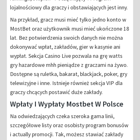
lojalnościowy dla graczy i obstawiających jest inny.
Na przykład, gracz musi mieć tylko jedno konto w
MostBet oraz użytkownik musi mieć ukończone 18
lat. Bez potwierdzenia swoich danych nie można
dokonywać wpłat, zakładów, gier w kasynie ani
wypłat. Sekcja Casino Live pozwala na grę watts
gry hazardowe mhh pieniądze z graczami na żywo.
Dostępne są ruletka, bakarat, blackjack, poker, gry
telewizyjne i inne. Istnieje również sekcja VIP dla
graczy chcących postawić duże zakłady.
Wpłaty I Wypłaty Mostbet W Polsce
Na odwiedzających czeka szeroka gama linii,
szczegółowe listy oraz osobisty program bonusów
i actually promocji. Tak, możesz stawiać zakłady