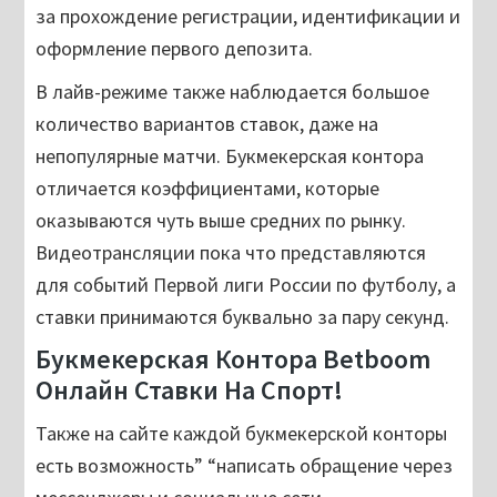
за прохождение регистрации, идентификации и
оформление первого депозита.
В лайв-режиме также наблюдается большое
количество вариантов ставок, даже на
непопулярные матчи. Букмекерская контора
отличается коэффициентами, которые
оказываются чуть выше средних по рынку.
Видеотрансляции пока что представляются
для событий Первой лиги России по футболу, а
ставки принимаются буквально за пару секунд.
Букмекерская Контора Betboom
Онлайн Ставки На Спорт!
Также на сайте каждой букмекерской конторы
есть возможность” “написать обращение через