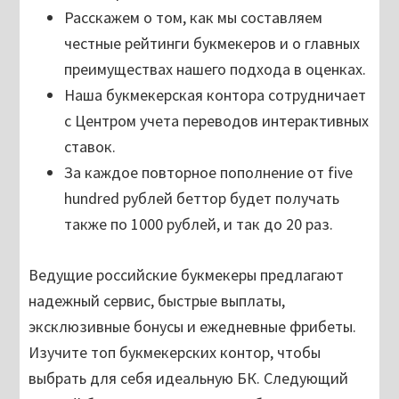
Расскажем о том, как мы составляем
честные рейтинги букмекеров и о главных
преимуществах нашего подхода в оценках.
Наша букмекерская контора сотрудничает
с Центром учета переводов интерактивных
ставок.
За каждое повторное пополнение от five
hundred рублей беттор будет получать
также по 1000 рублей, и так до 20 раз.
Ведущие российские букмекеры предлагают
надежный сервис, быстрые выплаты,
эксклюзивные бонусы и ежедневные фрибеты.
Изучите топ букмекерских контор, чтобы
выбрать для себя идеальную БК. Следующий