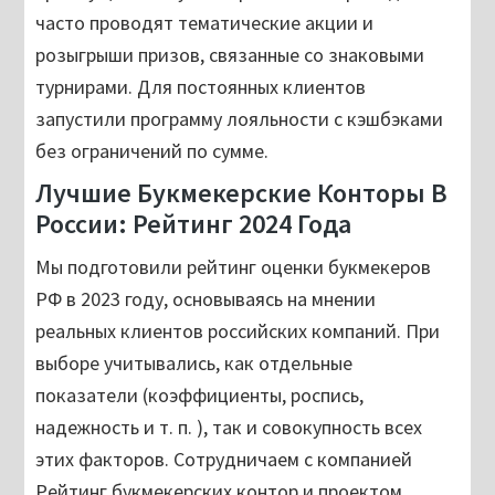
часто проводят тематические акции и
розыгрыши призов, связанные со знаковыми
турнирами. Для постоянных клиентов
запустили программу лояльности с кэшбэками
без ограничений по сумме.
Лучшие Букмекерские Конторы В
России: Рейтинг 2024 Года
Мы подготовили рейтинг оценки букмекеров
РФ в 2023 году, основываясь на мнении
реальных клиентов российских компаний. При
выборе учитывались, как отдельные
показатели (коэффициенты, роспись,
надежность и т. п. ), так и совокупность всех
этих факторов. Сотрудничаем с компанией
Рейтинг букмекерских контор и проектом