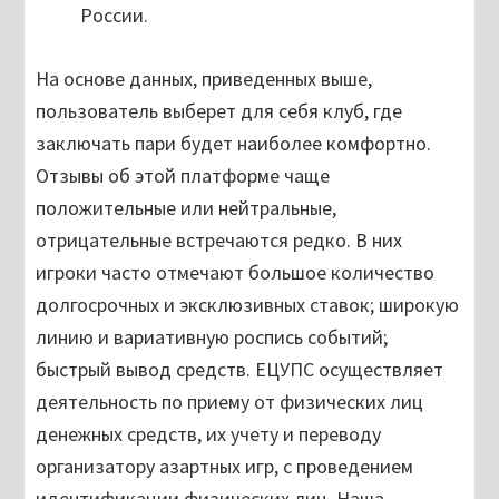
России.
На основе данных, приведенных выше,
пользователь выберет для себя клуб, где
заключать пари будет наиболее комфортно.
Отзывы об этой платформе чаще
положительные или нейтральные,
отрицательные встречаются редко. В них
игроки часто отмечают большое количество
долгосрочных и эксклюзивных ставок; широкую
линию и вариативную роспись событий;
быстрый вывод средств. ЕЦУПС осуществляет
деятельность по приему от физических лиц
денежных средств, их учету и переводу
организатору азартных игр, с проведением
идентификации физических лиц. Наша