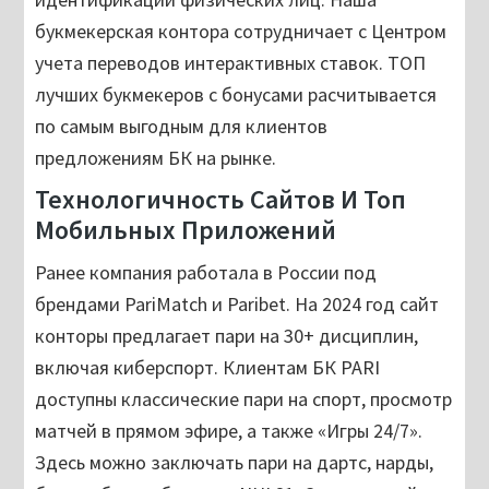
букмекерская контора сотрудничает с Центром
учета переводов интерактивных ставок. ТОП
лучших букмекеров с бонусами расчитывается
по самым выгодным для клиентов
предложениям БК на рынке.
Технологичность Сайтов И Топ
Мобильных Приложений
Ранее компания работала в России под
брендами PariMatch и Paribet. На 2024 год сайт
конторы предлагает пари на 30+ дисциплин,
включая киберспорт. Клиентам БК PARI
доступны классические пари на спорт, просмотр
матчей в прямом эфире, а также «Игры 24/7».
Здесь можно заключать пари на дартс, нарды,