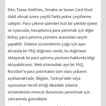
Site, Texas Hold’em, Omaha ve Seven Card Stud
dahil olmak üzere çeşitli farklı poker çeşitlerine
sahiptir. Para çekme işlemleri hızlı bir şekilde işlenir
ve oyuncular, hesaplarına para yatırmak için diğer
birkaç para yatırma yöntemi arasından seçim
yapabilir. Ödeme sistemlerinin çoğu için aynı
ekranda bir FAQ düğmesi vardır, bu düğmeye
tıklayarak bu para yatırma yöntemi hakkında bilgi
okuyabilirsiniz. Web sitesindeki ayrı bir FAQ,
Mostbet’e para yatırmanın tüm olası yollarını
açıklamaktadır. Bilgiler, Türkiye’deki veya
oyuncunun tercih ettiği ülkedeki ödeme
sistemlerinin mevcut durumunu yansıtmak için
zamanında güncellenir.