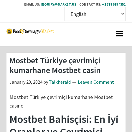
EMAIL US:
INQUIRY@MARKET.US
CONTACT US:
+1 718 618 4351
Skip
Skip
to
to
main
primary
content
sidebar
Mostbet Türkiye çevrimiçi
kumarhane Mostbet casin
January 20, 2024
by
Talkherald
Leave a Comment
Mostbet Türkiye çevrimiçi kumarhane Mostbet
casino
Mostbet Bahisçisi: En İyi
Oranlar ve Çevrimiçi