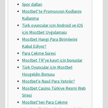
Spor dalları
Mostbet’te Promosyon Kodlarını
Kullanma
Türk oyuncular için Android ve iOS
için Mostbet Uygulaması
Mostbet Hangi Para Birimlerini
Kabul Ediyor?
Para Çekme Süresi
Mostbet TR’ye kayıt için bonuslar
Türk Oyuncular için Mostbet
Hoşgeldin Bonusu
Mostbet’e Nasıl Para Yatırılır?
Mostbet Casino Türkiye Resmi Web
Sitesi
Mostbet’ten Para Çekme