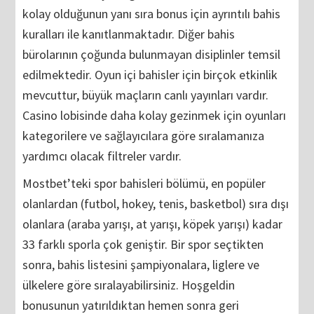
kolay olduğunun yanı sıra bonus için ayrıntılı bahis
kuralları ile kanıtlanmaktadır. Diğer bahis
bürolarının çoğunda bulunmayan disiplinler temsil
edilmektedir. Oyun içi bahisler için birçok etkinlik
mevcuttur, büyük maçların canlı yayınları vardır.
Casino lobisinde daha kolay gezinmek için oyunları
kategorilere ve sağlayıcılara göre sıralamanıza
yardımcı olacak filtreler vardır.
Mostbet’teki spor bahisleri bölümü, en popüler
olanlardan (futbol, hokey, tenis, basketbol) sıra dışı
olanlara (araba yarışı, at yarışı, köpek yarışı) kadar
33 farklı sporla çok geniştir. Bir spor seçtikten
sonra, bahis listesini şampiyonalara, liglere ve
ülkelere göre sıralayabilirsiniz. Hoşgeldin
bonusunun yatırıldıktan hemen sonra geri