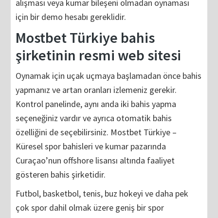
alışması veya kumar bileşeni olmadan oynaması
için bir demo hesabı gereklidir.
Mostbet Türkiye bahis
şirketinin resmi web sitesi
Oynamak için uçak uçmaya başlamadan önce bahis
yapmanız ve artan oranları izlemeniz gerekir.
Kontrol panelinde, aynı anda iki bahis yapma
seçeneğiniz vardır ve ayrıca otomatik bahis
özelliğini de seçebilirsiniz. Mostbet Türkiye –
Küresel spor bahisleri ve kumar pazarında
Curaçao’nun offshore lisansı altında faaliyet
gösteren bahis şirketidir.
Futbol, basketbol, tenis, buz hokeyi ve daha pek
çok spor dahil olmak üzere geniş bir spor