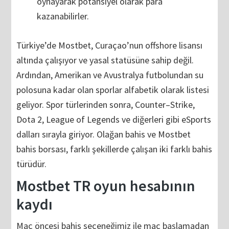
oynayarak potansiyel olarak para
kazanabilirler.
Türkiye’de Mostbet, Curaçao’nun offshore lisansı
altında çalışıyor ve yasal statüsüne sahip değil.
Ardından, Amerikan ve Avustralya futbolundan su
polosuna kadar olan sporlar alfabetik olarak listesi
geliyor. Spor türlerinden sonra, Counter–Strike,
Dota 2, League of Legends ve diğerleri gibi eSports
dalları sırayla giriyor. Olağan bahis ve Mostbet
bahis borsası, farklı şekillerde çalışan iki farklı bahis
türüdür.
Mostbet TR oyun hesabının
kaydı
Maç öncesi bahis seçeneğimiz ile maç başlamadan