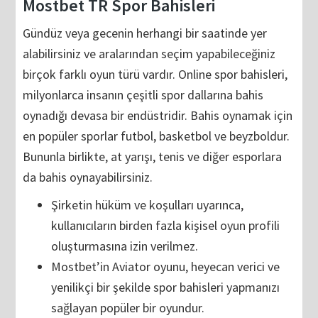
Mostbet TR Spor Bahisleri
Gündüz veya gecenin herhangi bir saatinde yer
alabilirsiniz ve aralarından seçim yapabileceğiniz
birçok farklı oyun türü vardır. Online spor bahisleri,
milyonlarca insanın çeşitli spor dallarına bahis
oynadığı devasa bir endüstridir. Bahis oynamak için
en popüler sporlar futbol, ​​basketbol ve beyzboldur.
Bununla birlikte, at yarışı, tenis ve diğer esporlara
da bahis oynayabilirsiniz.
Şirketin hüküm ve koşulları uyarınca,
kullanıcıların birden fazla kişisel oyun profili
oluşturmasına izin verilmez.
Mostbet’in Aviator oyunu, heyecan verici ve
yenilikçi bir şekilde spor bahisleri yapmanızı
sağlayan popüler bir oyundur.