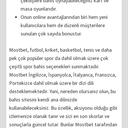
çekilişlere bahis oynayabileceğiniz kart ve
masa oyunlarıdır.
Onun online avantajlarından biri hem yeni
kullanıcılara hem de düzenli müşterilere
sunulan çok sayıda bonustur.
Mostbet, futbol, kriket, basketbol, tenis ve daha
pek çok popüler spor da dahil olmak üzere çok
çeşitli spor bahis seçenekleri sunmaktadır.
Mostbet İngilizce, İspanyolca, İtalyanca, Fransızca,
Portekizce dahil olmak üzere bir dizi dili
desteklemektedir. Yani, nereden olursanız olun, bu
bahis sitesini kendi ana dilinizde
kullanabileceksiniz. Bu özellik, aksiyonu olduğu gibi
izlemenize olanak tanır ve sizi en son skorlar ve
sonuçlarla güncel tutar. Bunlar Mostbet tarafından