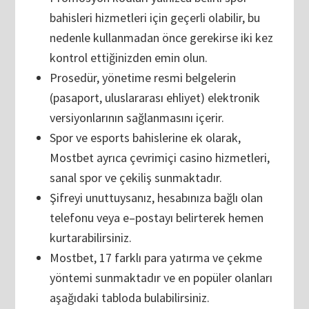
bahisleri hizmetleri için geçerli olabilir, bu
nedenle kullanmadan önce gerekirse iki kez
kontrol ettiğinizden emin olun.
Prosedür, yönetime resmi belgelerin
(pasaport, uluslararası ehliyet) elektronik
versiyonlarının sağlanmasını içerir.
Spor ve esports bahislerine ek olarak,
Mostbet ayrıca çevrimiçi casino hizmetleri,
sanal spor ve çekiliş sunmaktadır.
Şifreyi unuttuysanız, hesabınıza bağlı olan
telefonu veya e–postayı belirterek hemen
kurtarabilirsiniz.
Mostbet, 17 farklı para yatırma ve çekme
yöntemi sunmaktadır ve en popüler olanları
aşağıdaki tabloda bulabilirsiniz.