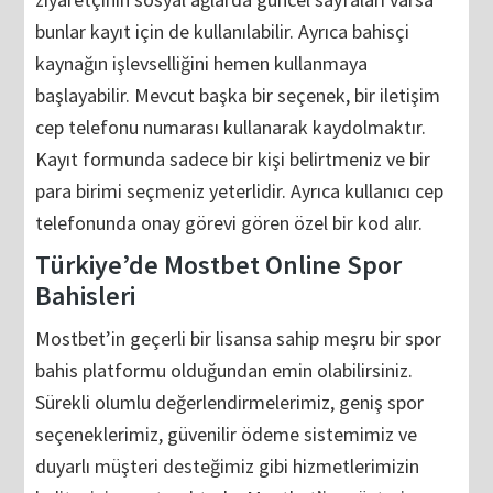
bunlar kayıt için de kullanılabilir. Ayrıca bahisçi
kaynağın işlevselliğini hemen kullanmaya
başlayabilir. Mevcut başka bir seçenek, bir iletişim
cep telefonu numarası kullanarak kaydolmaktır.
Kayıt formunda sadece bir kişi belirtmeniz ve bir
para birimi seçmeniz yeterlidir. Ayrıca kullanıcı cep
telefonunda onay görevi gören özel bir kod alır.
Türkiye’de Mostbet Online Spor
Bahisleri
Mostbet’in geçerli bir lisansa sahip meşru bir spor
bahis platformu olduğundan emin olabilirsiniz.
Sürekli olumlu değerlendirmelerimiz, geniş spor
seçeneklerimiz, güvenilir ödeme sistemimiz ve
duyarlı müşteri desteğimiz gibi hizmetlerimizin