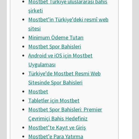
Mostbet Turkiye uluslararası bahis
şirketi
Mostbet’in Türkiye’deki resmî web
sitesi
Minimum Ödeme Tutarı
Mostbet Spor Bahisleri
Android ve iOS için Mostbet
Uygulaması
Türkiye’de Mostbet Resmi Web
Sitesinde Spor Bahisleri
Mostbet
Tabletler için Mostbet
Mostbet Spor Bahisleri: Premier
Çevrimiçi Bahis Hedefiniz
Mostbet’te Kayıt ve Giriş
Mostbet’e Para Yatırma