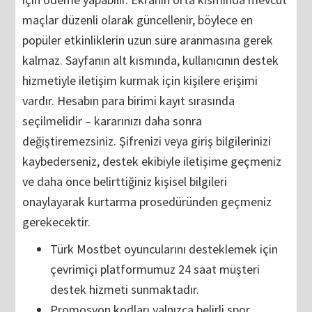
maçlar düzenli olarak güncellenir, böylece en
popüler etkinliklerin uzun süre aranmasına gerek
kalmaz. Sayfanın alt kısmında, kullanıcının destek
hizmetiyle iletişim kurmak için kişilere erişimi
vardır. Hesabın para birimi kayıt sırasında
seçilmelidir – kararınızı daha sonra
değiştiremezsiniz. Şifrenizi veya giriş bilgilerinizi
kaybederseniz, destek ekibiyle iletişime geçmeniz
ve daha önce belirttiğiniz kişisel bilgileri
onaylayarak kurtarma prosedüründen geçmeniz
gerekecektir.
Türk Mostbet oyuncularını desteklemek için
çevrimiçi platformumuz 24 saat müşteri
destek hizmeti sunmaktadır.
Promosyon kodları yalnızca belirli spor