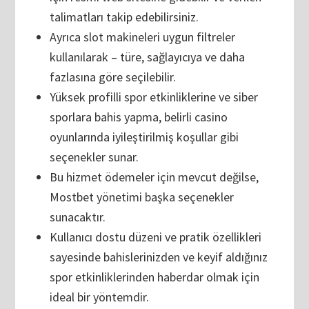
talimatları takip edebilirsiniz.
Ayrıca slot makineleri uygun filtreler
kullanılarak – türe, sağlayıcıya ve daha
fazlasına göre seçilebilir.
Yüksek profilli spor etkinliklerine ve siber
sporlara bahis yapma, belirli casino
oyunlarında iyileştirilmiş koşullar gibi
seçenekler sunar.
Bu hizmet ödemeler için mevcut değilse,
Mostbet yönetimi başka seçenekler
sunacaktır.
Kullanıcı dostu düzeni ve pratik özellikleri
sayesinde bahislerinizden ve keyif aldığınız
spor etkinliklerinden haberdar olmak için
ideal bir yöntemdir.