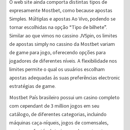
O web site ainda comporta distintas tipos de
expresamente Mostbet, como because apostas
Simples. Múltiplas e apostas Ao Vivo, podendo se
tornar escolhidas na opção “Tipo de bilhete”.
Similar ao que vimos no cassino JVSpin, os limites
de apostas simply no cassino da Mostbet variam
de game para jogo, oferecendo opções para
jogadores de diferentes níveis. A flexibilidade nos
limites permite o qual os usuários escolham
apostas adequadas às suas preferências electronic
estratégias de game.
Mostbet País brasileiro possui um casino completo
com cependant de 3 million jogos em seu
catálogo, de diferentes categorias, incluindo
máquinas caça-níqueis, jogos de comensales,