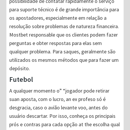
possibilidade de contatar rapidamente o serviço
para suporte técnico é de grande importância para
os apostadores, especialmente em relação a
resolução sobre problemas de natureza financeira.
Mostbet responsable que os clientes podem fazer
perguntas e obter respostas para elas sem
qualquer problema. Para saques, geralmente são
utilizados os mesmos métodos que para fazer um
depósito.
Futebol
A qualquer momento o” “jogador pode retirar
suan aposta, com o lucro, an ex profeso só é
desgracia, caso o avião levante voo, antes do
usuário descartar. Por isso, conheça os principais
prós e contras para cada opção at the escolha qual