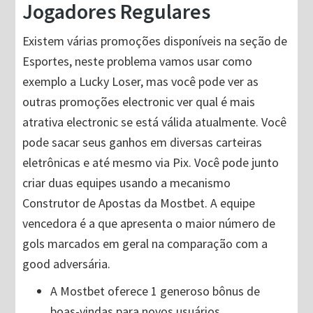
Jogadores Regulares
Existem várias promoções disponíveis na seção de
Esportes, neste problema vamos usar como
exemplo a Lucky Loser, mas você pode ver as
outras promoções electronic ver qual é mais
atrativa electronic se está válida atualmente. Você
pode sacar seus ganhos em diversas carteiras
eletrônicas e até mesmo via Pix. Você pode junto
criar duas equipes usando a mecanismo
Construtor de Apostas da Mostbet. A equipe
vencedora é a que apresenta o maior número de
gols marcados em geral na comparação com a
good adversária.
A Mostbet oferece 1 generoso bônus de
boas-vindas para novos usuários.