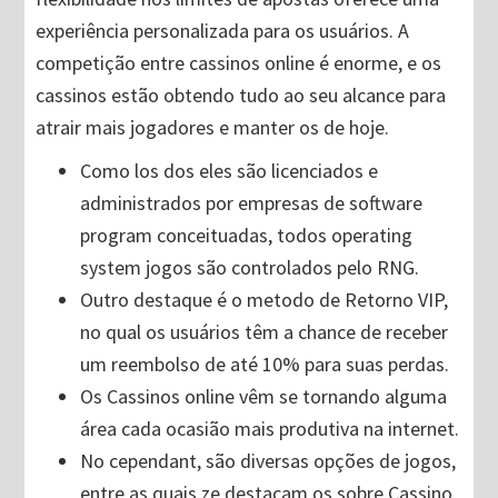
experiência personalizada para os usuários. A
competição entre cassinos online é enorme, e os
cassinos estão obtendo tudo ao seu alcance para
atrair mais jogadores e manter os de hoje.
Como los dos eles são licenciados e
administrados por empresas de software
program conceituadas, todos operating
system jogos são controlados pelo RNG.
Outro destaque é o metodo de Retorno VIP,
no qual os usuários têm a chance de receber
um reembolso de até 10% para suas perdas.
Os Cassinos online vêm se tornando alguma
área cada ocasião mais produtiva na internet.
No cependant, são diversas opções de jogos,
entre as quais ze destacam os sobre Cassino