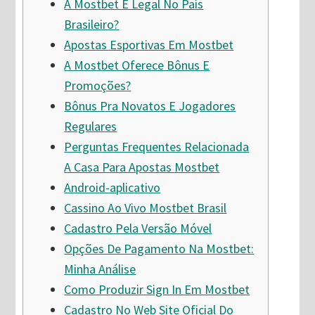
A Mostbet É Legal No País
Brasileiro?
Apostas Esportivas Em Mostbet
A Mostbet Oferece Bônus E
Promoções?
Bônus Pra Novatos E Jogadores
Regulares
Perguntas Frequentes Relacionada
A Casa Para Apostas Mostbet
Android-aplicativo
Cassino Ao Vivo Mostbet Brasil
Cadastro Pela Versão Móvel
Opções De Pagamento Na Mostbet:
Minha Análise
Como Produzir Sign In Em Mostbet
Cadastro No Web Site Oficial Do