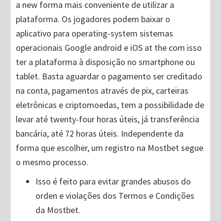
a new forma mais conveniente de utilizar a
plataforma. Os jogadores podem baixar o
aplicativo para operating-system sistemas
operacionais Google android e iOS at the com isso
ter a plataforma à disposição no smartphone ou
tablet. Basta aguardar o pagamento ser creditado
na conta, pagamentos através de pix, carteiras
eletrônicas e criptomoedas, tem a possibilidade de
levar até twenty-four horas úteis, já transferência
bancária, até 72 horas úteis. Independente da
forma que escolher, um registro na Mostbet segue
o mesmo processo.
Isso é feito para evitar grandes abusos do
orden e violações dos Termos e Condições
da Mostbet.