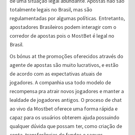
de uma situação legal abundante. Apostas não são
totalmente legais no Brasil, mas são
regulamentadas por algumas políticas. Entretanto,
apostadores Brasileiros podem interagir com o
corredor de apostas pois o MostBet é legal no
Brasil.
Os bónus at the promoções oferecidos através do
agente de apostas são muito lucrativos, e estão
de acordo com as expectativas atuais de
jogadores. A companhia usa todo modelo de
recompensa pra atrair novos jogadores e manter a
lealdade de jogadores antigos. O proceso de chat
ao vivo da Mostbet oferece uma forma rápida e
capaz para os usuários obterem ajuda possuindo
qualquer dúvida que possam ter, como criação de
conta, transferências de fundos e saques.