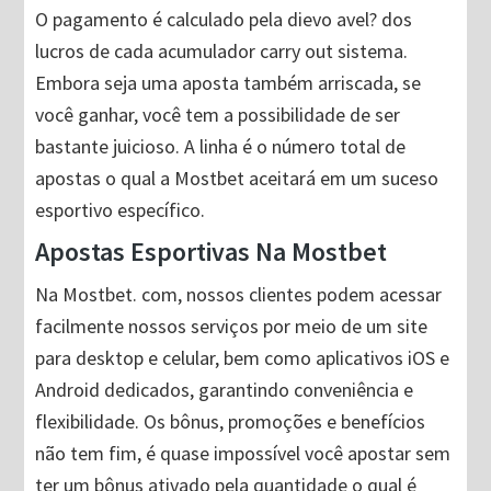
O pagamento é calculado pela dievo avel? dos
lucros de cada acumulador carry out sistema.
Embora seja uma aposta também arriscada, se
você ganhar, você tem a possibilidade de ser
bastante juicioso. A linha é o número total de
apostas o qual a Mostbet aceitará em um suceso
esportivo específico.
Apostas Esportivas Na Mostbet
Na Mostbet. com, nossos clientes podem acessar
facilmente nossos serviços por meio de um site
para desktop e celular, bem como aplicativos iOS e
Android dedicados, garantindo conveniência e
flexibilidade. Os bônus, promoções e benefícios
não tem fim, é quase impossível você apostar sem
ter um bônus ativado pela quantidade o qual é