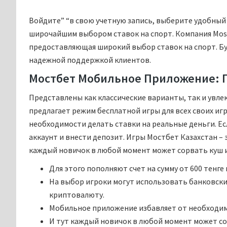
Войдите” “в свою учетную запись, выберите удобный
широчайшим выбором ставок на спорт. Компания Most
предоставляющая широкий выбор ставок на спорт. Бу
надежной поддержкой клиентов.
Мостбет Мобильное Приложение: Г
Представлены как классические варианты, так и увл
предлагает режим бесплатной игры для всех своих игр
необходимости делать ставки на реальные деньги. Ес
аккаунт и внести депозит. Игры Мостбет Казахстан –
каждый новичок в любой момент может сорвать куш и
Для этого пополняют счет на сумму от 600 тенге
На выбор игроки могут использовать банковски
криптовалюту.
Мобильное приложение избавляет от необходим
И тут каждый новичок в любой момент может со