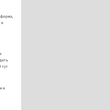
тформа,
 и
з
здать
И тут
и и