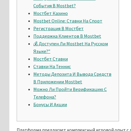
События В Mostbet?
Мостбет Казино
Mostbet Online: Ставки На Спорт
Регистрация В Мостбет
Поддержка Клиентов В Mostbet
💰 Доступен Ли Mostbet На Русском
Языке?”
Мостбет Ставки
Ставки На Теннис
Методы Депозита И Вывода Средств
В Приложении Mostbet
Можно Ли Пройти Верификацию С
Телефона?
Бонусы И Акции
Платформа предлагает комплексный игровой опыт с д