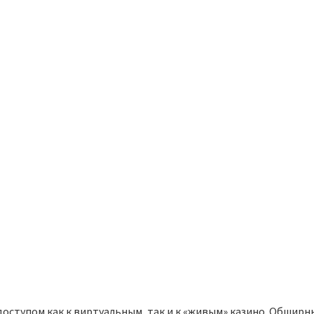
оступом как к виртуальным, так и к «живым» казино. Обширн