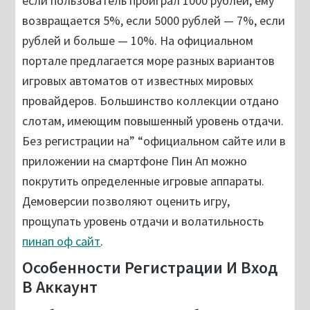
если пользователь проиграл 1000 рублей, ему
возвращается 5%, если 5000 рублей — 7%, если
рублей и больше — 10%. На официальном
портале предлагается море разных вариантов
игровых автоматов от известных мировых
провайдеров. Большинство коллекции отдано
слотам, имеющим повышенный уровень отдачи.
Без регистрации на” “официальном сайте или в
приложении на смартфоне Пин Ап можно
покрутить определенные игровые аппараты.
Демоверсии позволяют оценить игру,
прощупать уровень отдачи и волатильность
пинап оф сайт
.
Особенности Регистрации И Вход
В Аккаунт