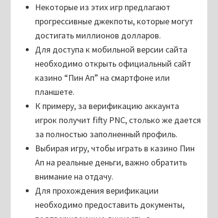
Некоторые из этих игр предлагают
прогрессивные джекпоты, которые могут
достигать миллионов долларов.
Для доступа к мобильной версии сайта
необходимо открыть официальный сайт
казино “Пин Ап” на смартфоне или
планшете.
К примеру, за верификацию аккаунта
игрок получит fifty PNC, столько же дается
за полностью заполненный профиль.
Выбирая игру, чтобы играть в казино Пин
Ап на реальные деньги, важно обратить
внимание на отдачу.
Для прохождения верификации
необходимо предоставить документы,