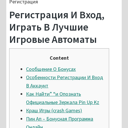
Регистрация
Регистрация И Вход,
Играть В Лучшие
Игровые Автоматы
Content
Сообщение О Бонусах
Особенности Регистрации И Вход
В Аккаунт
Как Найти” “и Опознать
Официальные Зеркала Pin Up Kz
Краш Игры (crash Games)
Пин Ап – Бонусная Программа
Онлайн