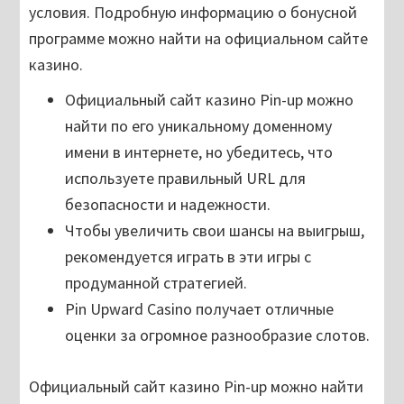
условия. Подробную информацию о бонусной
программе можно найти на официальном сайте
казино.
Официальный сайт казино Pin-up можно
найти по его уникальному доменному
имени в интернете, но убедитесь, что
используете правильный URL для
безопасности и надежности.
Чтобы увеличить свои шансы на выигрыш,
рекомендуется играть в эти игры с
продуманной стратегией.
Pin Upward Casino получает отличные
оценки за огромное разнообразие слотов.
Официальный сайт казино Pin-up можно найти