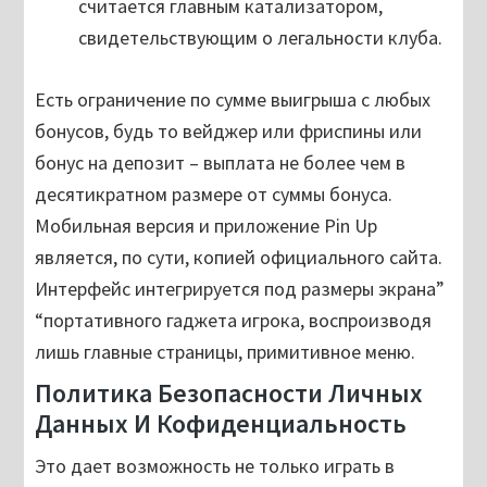
считается главным катализатором,
свидетельствующим о легальности клуба.
Есть ограничение по сумме выигрыша с любых
бонусов, будь то вейджер или фриспины или
бонус на депозит – выплата не более чем в
десятикратном размере от суммы бонуса.
Мобильная версия и приложение Pin Up
является, по сути, копией официального сайта.
Интерфейс интегрируется под размеры экрана”
“портативного гаджета игрока, воспроизводя
лишь главные страницы, примитивное меню.
Политика Безопасности Личных
Данных И Кофиденциальность
Это дает возможность не только играть в