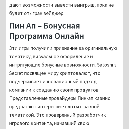
дают возможности вывести выигрыш, пока не
будет отыгран вейджер.
Пин Ап – Бонусная
Программа Онлайн
Эти игры получили признание за оригинальную
тематику, визуальное оформление и
интригующие бонусные возможности. Satoshi’s
Secret посвящен миру криптовалют, что
подчеркивает инновационный подход
компании к созданию своих продуктов.
Представленные провайдеры Пин-ап казино
предлагают интересные слоты с разной
тематикой. Это проверенный разработчик
игрового контента, начавший свою