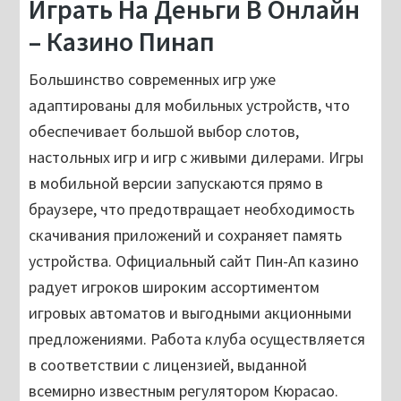
Играть На Деньги В Онлайн
– Казино Пинап
Большинство современных игр уже
адаптированы для мобильных устройств, что
обеспечивает большой выбор слотов,
настольных игр и игр с живыми дилерами. Игры
в мобильной версии запускаются прямо в
браузере, что предотвращает необходимость
скачивания приложений и сохраняет память
устройства. Официальный сайт Пин-Ап казино
радует игроков широким ассортиментом
игровых автоматов и выгодными акционными
предложениями. Работа клуба осуществляется
в соответствии с лицензией, выданной
всемирно известным регулятором Кюрасао.