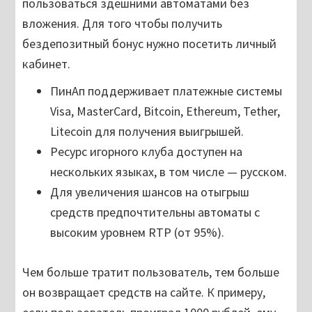
пользоваться здешними автоматами без
вложения. Для того чтобы получить
бездепозитный бонус нужно посетить личный
кабинет.
ПинАп поддерживает платежные системы
Visa, MasterCard, Bitcoin, Ethereum, Tether,
Litecoin для получения выигрышей.
Ресурс игорного клуба доступен на
нескольких языках, в том числе — русском.
Для увеличения шансов на отыгрыш
средств предпочтительны автоматы с
высоким уровнем RTP (от 95%).
Чем больше тратит пользователь, тем больше
он возвращает средств на сайте. К примеру,