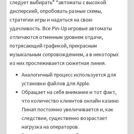
следует выбирать” “автоматы с высокой
дисперсией, опробовать разные схемы,
стратегии игры и надеться на свою
удачливость. Все Pin-Up игровые автоматы
отличаются отменным уровнем отдачи,
потрясающий графикой, прекрасным
музыкальным сопровождением, а в некоторых
из них прослеживается сюжетная линия.
Аналогичный процесс используется для
установки файлов для Apple.
Обращает на себя внимание и тот факт,
что количество клиентов онлайн казино
Пинап постоянно увеличивается и, как
следствие, существенно возрастает
нагрузка на операторов.