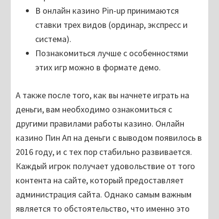
В онлайн казино Pin-up принимаются
ставки трех видов (ординар, экспресс и
система).
Познакомиться лучше с особенностями
этих игр можно в формате демо.
А также после того, как вы начнете играть на
деньги, вам необходимо ознакомиться с
другими правилами работы казино. Онлайн
казино Пин Ап на деньги с выводом появилось в
2016 году, и с тех пор стабильно развивается.
Каждый игрок получает удовольствие от того
контента на сайте, который предоставляет
администрация сайта. Однако самым важным
является то обстоятельство, что именно это