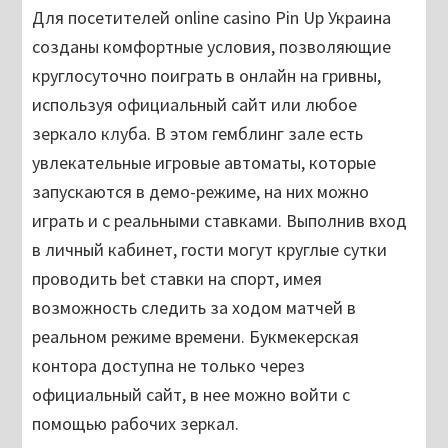
Для посетителей online casino Pin Up Украина
созданы комфортные условия, позволяющие
круглосуточно поиграть в онлайн на гривны,
используя официальный сайт или любое
зеркало клуба. В этом гемблинг зале есть
увлекательные игровые автоматы, которые
запускаются в демо-режиме, на них можно
играть и с реальными ставками. Выполнив вход
в личный кабинет, гости могут круглые сутки
проводить bet ставки на спорт, имея
возможность следить за ходом матчей в
реальном режиме времени. Букмекерская
контора доступна не только через
официальный сайт, в нее можно войти с
помощью рабочих зеркал.