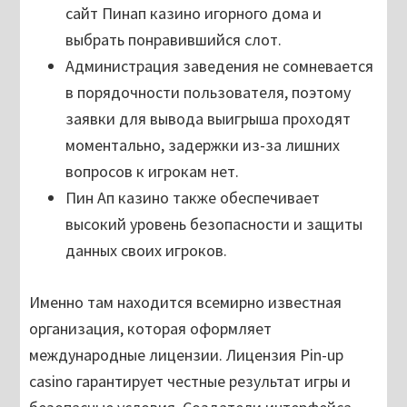
сайт Пинап казино игорного дома и
выбрать понравившийся слот.
Администрация заведения не сомневается
в порядочности пользователя, поэтому
заявки для вывода выигрыша проходят
моментально, задержки из-за лишних
вопросов к игрокам нет.
Пин Ап казино также обеспечивает
высокий уровень безопасности и защиты
данных своих игроков.
Именно там находится всемирно известная
организация, которая оформляет
международные лицензии. Лицензия Pin-up
casino гарантирует честные результат игры и