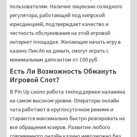
пользователям. Наличие лицензии солидного
регулятора, работающей под кипрской
юрисдикцией, подтверждает качество и
честность обслуживания на этой игровой
интернет площадке. Желающие начать игру в
казино Пин Ап на деньги, смогут играть с
минимальным депозитом от 100 руб.
Есть Ли Возможность Обмануть
Игровой Слот?
В Pin Up casino работа техподдержки налажена
на самом высоком уровне. Операторы онлайн
чата работают в круглосуточном режиме и
стараются максимально быстро реагировать на
все обращения юзеров. Развитие любого
современного онлайн казино невозможно без