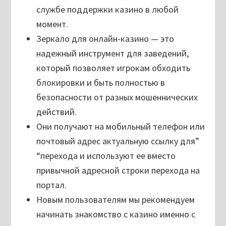
службе поддержки казино в любой
момент.
Зеркало для онлайн-казино — это
надежный инструмент для заведений,
который позволяет игрокам обходить
блокировки и быть полностью в
безопасности от разных мошеннических
действий.
Они получают на мобильный телефон или
почтовый адрес актуальную ссылку для”
“перехода и используют ее вместо
привычной адресной строки перехода на
портал.
Новым пользователям мы рекомендуем
начинать знакомство с казино именно с