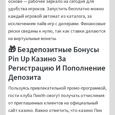
основе — рабочее зеркало на сегодня для
удобства игроков. Запустить бесплатно можно
каждый игровой автомат из каталога, за
исключением лайв игр с дилерами. Финансовые
риски сведены к нулю, так как ставки делаются
на виртуальные монеты.
🎁 Бездепозитные Бонусы
Pin Up Казино За
Регистрацию И Пополнение
Депозита
Пользуясь привлекательной промо-программой,
гости клуба ПинУп смогут получать отчисления
от приглашенных клиентов на официальный
сайт казино. Важно отметить, что казино Пин