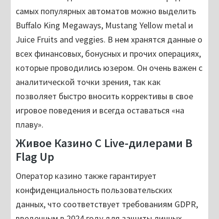
самых популярных автоматов можно выделить
Buffalo King Megaways, Mustang Yellow metal и
Juice Fruits and veggies. В нем хранятся данные о
всех финансовых, бонусных и прочих операциях,
которые проводились юзером. Он очень важен с
аналитической точки зрения, так как
позволяет быстро вносить коррективы в свое
игровое поведения и всегда оставаться «на
плаву».
Живое Казино С Live-дилерами В
Flag Up
Оператор казино также гарантирует
конфиденциальность пользовательских
данных, что соответствует требованиям GDPR,
введенным в 2024 году для защиты личных