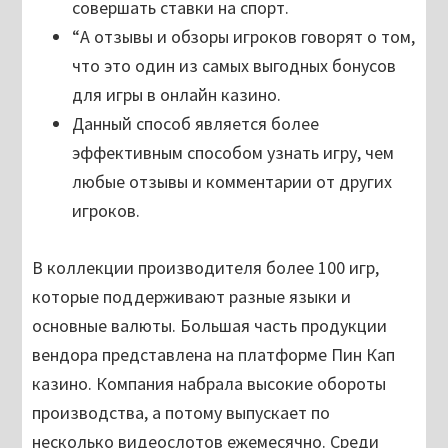
совершать ставки на спорт.
“А отзывы и обзоры игроков говорят о том,
что это один из самых выгодных бонусов
для игры в онлайн казино.
Данный способ является более
эффективным способом узнать игру, чем
любые отзывы и комментарии от других
игроков.
В коллекции производителя более 100 игр,
которые поддерживают разные языки и
основные валюты. Большая часть продукции
вендора представлена на платформе Пин Кап
казино. Компания набрала высокие обороты
производства, а потому выпускает по
несколько видеослотов ежемесячно. Среди