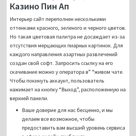
Казино Пин Ап
Интерьер сайт переполнен несколькими
оттенками красного, зеленого и черного цветов.
Но такая цветовая палитра не досаждает из-за
отсутствия мерцающих пиарных картинок. Для
каждого направления азартных развлечений
создан свой софт. Запросить ссылку на его
скачивание можно у оператора в” “живом чате.
Чтобы покинуть аккаунт, пользователь
нажимает на кнопку “Выход”, расположенную на
верхней панели.
Ваше доверие для нас бесценно, и мы
делаем все возможное, чтобы
предоставить вам высший уровень сервиса