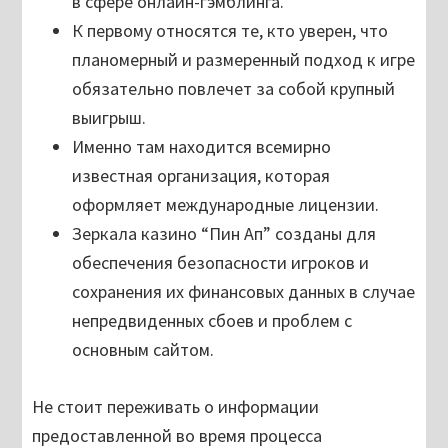
в сфере онлайн-гэмблинга.
К первому относятся те, кто уверен, что
планомерный и размеренный подход к игре
обязательно повлечет за собой крупный
выигрыш.
Именно там находится всемирно
известная организация, которая
оформляет международные лицензии.
Зеркала казино “Пин Ап” созданы для
обеспечения безопасности игроков и
сохранения их финансовых данных в случае
непредвиденных сбоев и проблем с
основным сайтом.
Не стоит переживать о информации
предоставленной во время процесса