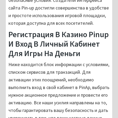
безопасные условия. Создатели интерфейса
сайта Pin-up достигли совершенства в удобстве
и простоте использования игровой площадки,
которая доступна для всех посетителей.
Регистрация В Казино Pinup
И Вход В Личный Кабинет
Для Игры На Деньги
Ниже находится блок информации с условиями,
списком сервисов для транзакций. Для
активации этих поощрений, необходимо
выполнить вход в свой кабинет в PinAp, выбрать
нужное акционное предложение и провести его
активацию. Все наши усилия направлены на то,
чтобы гарантировать вашу безопасность и дать
уверенность в том, что ваши частные данные