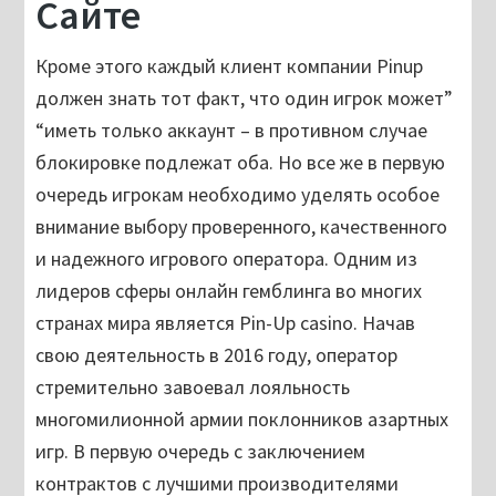
Сайте
Кроме этого каждый клиент компании Pinup
должен знать тот факт, что один игрок может”
“иметь только аккаунт – в противном случае
блокировке подлежат оба. Но все же в первую
очередь игрокам необходимо уделять особое
внимание выбору проверенного, качественного
и надежного игрового оператора. Одним из
лидеров сферы онлайн гемблинга во многих
странах мира является Pin-Up casino. Начав
свою деятельность в 2016 году, оператор
стремительно завоевал лояльность
многомилионной армии поклонников азартных
игр. В первую очередь с заключением
контрактов с лучшими производителями