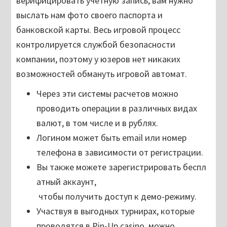
верифицировать учетную запись, вам нужно
выслать нам фото своего паспорта и
банковской карты. Весь игровой процесс
контролируется службой безопасности
компании, поэтому у юзеров нет никаких
возможностей обмануть игровой автомат.
Через эти системы расчетов можно
проводить операции в различных видах
валют, в том числе и в рублях.
Логином может быть email или номер
телефона в зависимости от регистрации.
Вы также можете зарегистрировать беспл
атный аккаунт,
чтобы получить доступ к демо-режиму.
Участвуя в выгодных турнирах, которые
проводятся в Pin-Up casino, можно