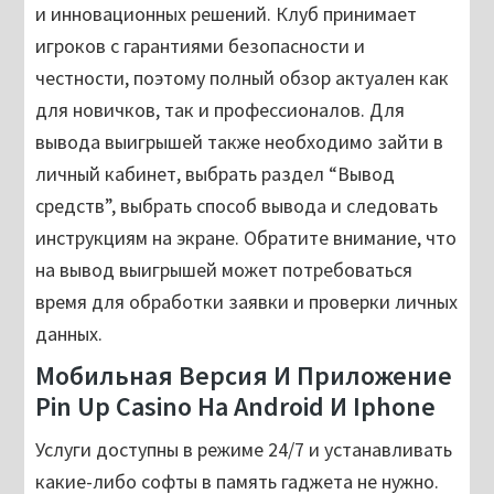
и инновационных решений. Клуб принимает
игроков с гарантиями безопасности и
честности, поэтому полный обзор актуален как
для новичков, так и профессионалов. Для
вывода выигрышей также необходимо зайти в
личный кабинет, выбрать раздел “Вывод
средств”, выбрать способ вывода и следовать
инструкциям на экране. Обратите внимание, что
на вывод выигрышей может потребоваться
время для обработки заявки и проверки личных
данных.
Мобильная Версия И Приложение
Pin Up Casino На Android И Iphone
Услуги доступны в режиме 24/7 и устанавливать
какие-либо софты в память гаджета не нужно.