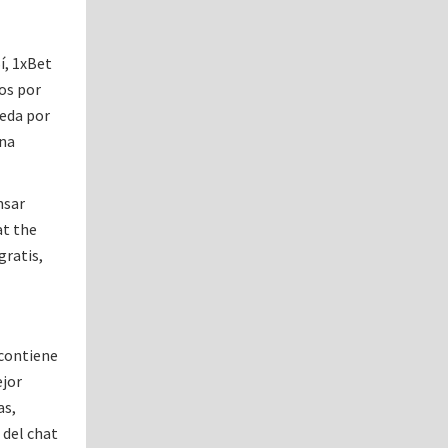
í, 1xBet
os por
ueda por
una
nsar
at the
gratis,
 contiene
ejor
as,
 del chat