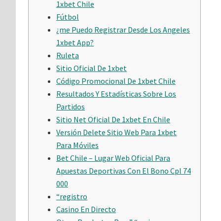
1xbet Chile
Fútbol
¿me Puedo Registrar Desde Los Angeles
1xbet App?
Ruleta
Sitio Oficial De 1xbet
Código Promocional De 1xbet Chile
Resultados Y Estadísticas Sobre Los
Partidos
Sitio Net Oficial De 1xbet En Chile
Versión Delete Sitio Web Para 1xbet
Para Móviles
Bet Chile – Lugar Web Oficial Para
Apuestas Deportivas Con El Bono Cpl 74
000
“registro
Casino En Directo