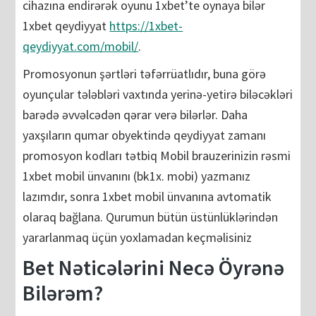
cihazına endirərək oyunu 1xbet’te oynaya bilər
1xbet qeydiyyat
https://1xbet-
qeydiyyat.com/mobil/
.
Promosyonun şərtləri təfərrüatlıdır, buna görə
oyunçular tələbləri vaxtında yerinə-yetirə biləcəkləri
barədə əvvəlcədən qərar verə bilərlər. Daha
yaxşıların qumar obyektində qeydiyyat zamanı
promosyon kodları tətbiq Mobil brauzerinizin rəsmi
1xbet mobil ünvanını (bk1x. mobi) yazmanız
lazımdır, sonra 1xbet mobil ünvanına avtomatik
olaraq bağlana. Qurumun bütün üstünlüklərindən
yararlanmaq üçün yoxlamadan keçməlisiniz
Bet Nəticələrini Necə Öyrənə
Bilərəm?