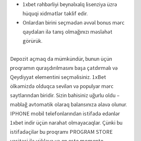
1xbet rəhbərliyi beynəlxalq lisenziya üzrə
hüquqi xidmətlər təklif edir.
Onlardan birini seçmədən əvvəl bonus mərc
qaydaları ilə tanış olmağınızı məsləhət
görürük.
Depozit açmaq da mümkündür, bunun üçün
proqramın quraşdırılmasını başa çatdırmalı və
Qeydiyyat elementini seçməlisiniz. 1xBet
ölkəmizdə olduqca sevilən və populyar mərc
saytlarından biridir. Sizin bahisiniz uğurlu oldu –
məbləğ avtomatik olaraq balansınıza əlavə olunur.
IPHONE mobil telefonlarından istifadə edənlər
1xbet indir üçün narahat olmayacaqlar. Çünki bu
istifadəçilər bu proqramı PROGRAM STORE
vasitəsi ilə yükləyə və en este momento