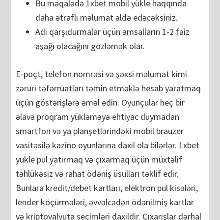
Bu məqalədə 1xbet mobil yükle haqqında
daha ətraflı məlumat əldə edəcəksiniz.
Adi qarşıdurmalar üçün əmsalların 1-2 faiz
aşağı olacağını gözləmək olar.
E-poçt, telefon nömrəsi və şəxsi məlumat kimi
zəruri təfərrüatları təmin etməklə hesab yaratmaq
üçün göstərişlərə əməl edin. Oyunçular heç bir
əlavə proqram yükləməyə ehtiyac duymadan
smartfon və ya planşetlərindəki mobil brauzer
vasitəsilə kazino oyunlarına daxil ola bilərlər. 1xbet
yukle pul yatırmaq və çıxarmaq üçün müxtəlif
təhlükəsiz və rahat ödəniş üsulları təklif edir.
Bunlara kredit/debet kartları, elektron pul kisələri,
lender köçürmələri, əvvəlcədən ödənilmiş kartlar
və kriptovalyuta seçimləri daxildir. Çıxarışlar dərhal