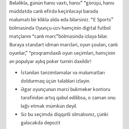
Beləliklə, günün hansı vaxtı, hansı” “görüşü, hansı
müddətdə canlı efirdə keçiriləcəyi barədə
məlumatı bir kliklə əldə edə bilərsiniz. “E Sports”
bölməsində Oyunçu-üzv həmçinin digital futbol
matçlarını “canlı mərc”bölməsində izləyə bilər.
Buraya standart idman mərcləri, oyun şouları, canlı
oyunlar,” “proqramdaxili oyun seçimləri, həmçinin
ən populyar aylıq poker turniri daxildir!
İstənilən tənzimləmələr və məlumatları
doldurmaq üçün tələbləri izləyin.
Əgər oyunçunun mərci bukmeker kontoru
tərəfindən artıq qəbul edilibsə, o zaman onu
ləğv etmək mümkün deyil.
Siz bu seçimdə diqqətli olmalısınız, çünki
gələcəkdə depozit