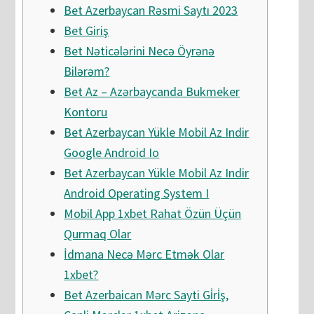
Bet Azerbaycan Rəsmi Saytı 2023
Bet Giriş
Bet Nəticələrini Necə Öyrənə
Bilərəm?
Bet Az – Azərbaycanda Bukmeker
Kontoru
Bet Azerbaycan Yükle Mobil Az Indir
Google Android Io
Bet Azerbaycan Yükle Mobil Az Indir
Android Operating System I
Mobil App 1xbet Rahat Özün Üçün
Qurmaq Olar
İdmana Necə Mərc Etmək Olar
1xbet?
Bet Azerbaican Mərc Sayti Gi̇ri̇ş,