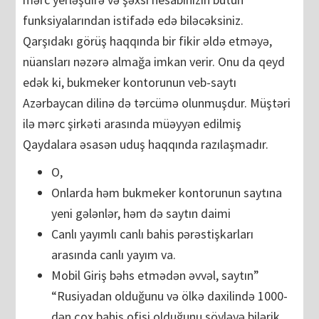
funksiyalarından istifadə edə biləcəksiniz.
Qarşıdakı görüş haqqında bir fikir əldə etməyə,
nüansları nəzərə almağa imkan verir. Onu da qeyd
edək ki, bukmeker kontorunun veb-saytı
Azərbaycan dilinə də tərcümə olunmuşdur. Müştəri
ilə mərc şirkəti arasında müəyyən edilmiş
Qaydalara əsasən uduş haqqında razılaşmadır.
O,
Onlarda həm bukmeker kontorunun saytına
yeni gələnlər, həm də saytın daimi
Canlı yayımlı canlı bahis pərəstişkarları
arasında canlı yayım va.
Mobil Giriş bəhs etmədən əvvəl, saytın”
“Rusiyadan olduğunu və ölkə daxilində 1000-
dən çox bahis ofisi olduğunu söyləyə bilərik.