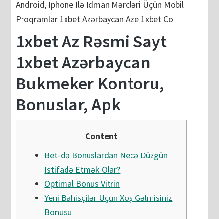
Android, Iphone Ilə Idman Mərcləri Üçün Mobil
Proqramlar 1xbet Azərbaycan Aze 1xbet Co
1xbet Az Rəsmi Sayt
1xbet Azərbaycan
Bukmeker Kontoru,
Bonuslar, Apk
Content
Bet-də Bonuslardan Necə Düzgün
Istifadə Etmək Olar?
Optimal Bonus Vitrin
Yeni Bahisçilər Üçün Xoş Gəlmisiniz
Bonusu