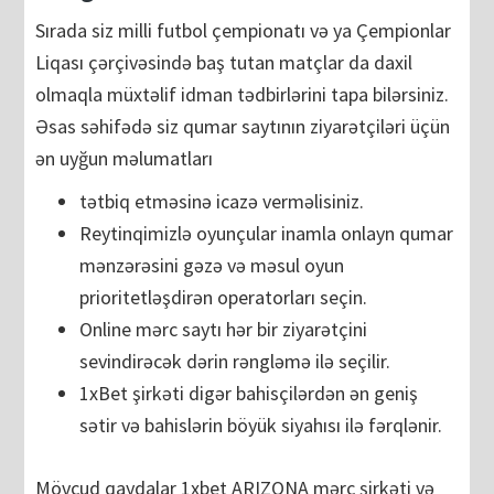
Sırada siz milli futbol çempionatı və ya Çempionlar
Liqası çərçivəsində baş tutan matçlar da daxil
olmaqla müxtəlif idman tədbirlərini tapa bilərsiniz.
Əsas səhifədə siz qumar saytının ziyarətçiləri üçün
ən uyğun məlumatları
tətbiq etməsinə icazə verməlisiniz.
Reytinqimizlə oyunçular inamla onlayn qumar
mənzərəsini gəzə və məsul oyun
prioritetləşdirən operatorları seçin.
Online mərc saytı hər bir ziyarətçini
sevindirəcək dərin rəngləmə ilə seçilir.
1xBet şirkəti digər bahisçilərdən ən geniş
sətir və bahislərin böyük siyahısı ilə fərqlənir.
Mövcud qaydalar 1xbet ARIZONA mərc şirkəti və