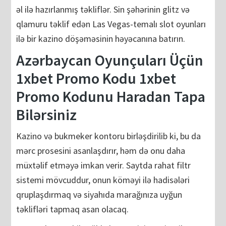
əl ilə hazırlanmış təkliflər. Sin şəhərinin glitz və
qlamuru təklif edən Las Vegas-temalı slot oyunları
ilə bir kazino döşəməsinin həyəcanına batırın.
Azərbaycan Oyunçuları Üçün
1xbet Promo Kodu 1xbet
Promo Kodunu Haradan Tapa
Bilərsiniz
Kazino və bukmeker kontoru birləşdirilib ki, bu da
mərc prosesini asanlaşdırır, həm də onu daha
müxtəlif etməyə imkan verir. Saytda rahat filtr
sistemi mövcuddur, onun köməyi ilə hadisələri
qruplaşdırmaq və siyahıda marağınıza uyğun
təklifləri tapmaq asan olacaq.