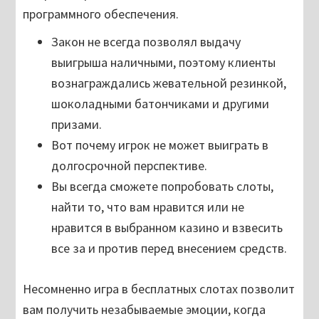
программного обеспечения.
Закон не всегда позволял выдачу
выигрыша наличными, поэтому клиенты
вознаграждались жевательной резинкой,
шоколадными батончиками и другими
призами.
Вот почему игрок не может выиграть в
долгосрочной перспективе.
Вы всегда сможете попробовать слоты,
найти то, что вам нравится или не
нравится в выбранном казино и взвесить
все за и против перед внесением средств.
Несомненно игра в бесплатных слотах позволит
вам получить незабываемые эмоции, когда