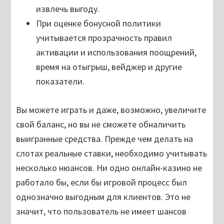
извлечь выгоду.
При оценке бонусной политики
учитывается прозрачность правил
активации и использования поощрений,
время на отыгрыш, вейджер и другие
показатели.
Вы можете играть и даже, возможно, увеличите
свой баланс, но вы не сможете обналичить
выигранные средства. Прежде чем делать на
слотах реальные ставки, необходимо учитывать
несколько нюансов. Ни одно онлайн-казино не
работало бы, если бы игровой процесс был
однозначно выгодным для клиентов. Это не
значит, что пользователь не имеет шансов