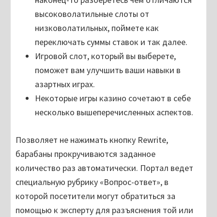
высоковолатильные слоты от
низковолатильных, поймете как
переключать суммы ставок и так далее.
Игровой слот, который вы выберете,
поможет вам улучшить ваши навыки в
азартных играх.
Некоторые игры казино сочетают в себе
несколько вышеперечисленных аспектов.
Позволяет не нажимать кнопку Rewrite,
барабаны прокручиваются заданное
количество раз автоматически. Портал ведет
специальную рубрику «Вопрос-ответ», в
которой посетители могут обратиться за
помощью к эксперту для разъяснения той или