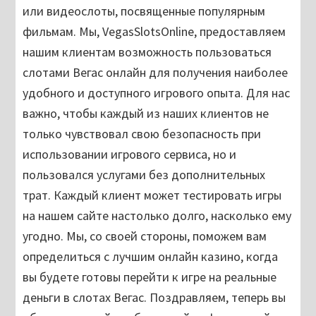
или видеослоты, посвященные популярным
фильмам. Мы, VegasSlotsOnline, предоставляем
нашим клиентам возможность пользоваться
слотами Вегас онлайн для получения наиболее
удобного и доступного игрового опыта. Для нас
важно, чтобы каждый из наших клиентов не
только чувствовал свою безопасность при
использовании игрового сервиса, но и
пользовался услугами без дополнительных
трат. Каждый клиент может тестировать игры
на нашем сайте настолько долго, насколько ему
угодно. Мы, со своей стороны, поможем вам
определиться с лучшим онлайн казино, когда
вы будете готовы перейти к игре на реальные
деньги в слотах Вегас. Поздравляем, теперь вы