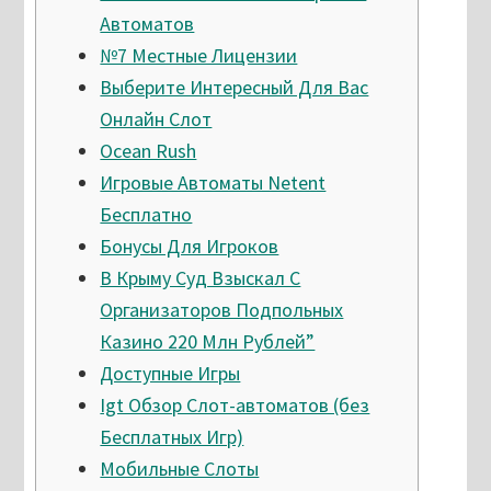
Автоматов
№7 Местные Лицензии
Выберите Интересный Для Вас
Онлайн Слот
Ocean Rush
Игровые Автоматы Netent
Бесплатно
Бонусы Для Игроков
В Крыму Суд Взыскал С
Организаторов Подпольных
Казино 220 Млн Рублей”
Доступные Игры
Igt Обзор Слот-автоматов (без
Бесплатных Игр)
Мобильные Слоты