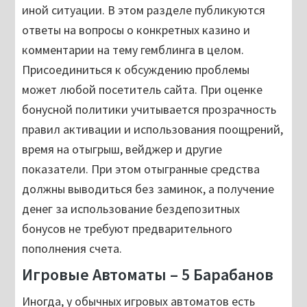
иной ситуации. В этом разделе публикуются
ответы на вопросы о конкретных казино и
комментарии на тему гемблинга в целом.
Присоединиться к обсуждению проблемы
может любой посетитель сайта. При оценке
бонусной политики учитывается прозрачность
правил активации и использования поощрений,
время на отыгрыш, вейджер и другие
показатели. При этом отыгранные средства
должны выводиться без заминок, а получение
денег за использование бездепозитных
бонусов не требуют предварительного
пополнения счета.
Игровые Автоматы – 5 Барабанов
Иногда, у обычных игровых автоматов есть