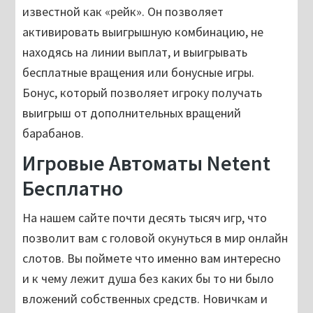
известной как «рейк». Он позволяет
активировать выигрышную комбинацию, не
находясь на линии выплат, и выигрывать
бесплатные вращения или бонусные игры.
Бонус, который позволяет игроку получать
выигрыш от дополнительных вращений
барабанов.
Игровые Автоматы Netent
Бесплатно
На нашем сайте почти десять тысяч игр, что
позволит вам с головой окунуться в мир онлайн
слотов. Вы поймете что именно вам интересно
и к чему лежит душа без каких бы то ни было
вложений собственных средств. Новичкам и