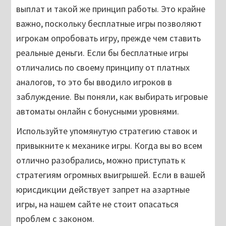
выплат и такой же принцип работы. Это крайне
важно, поскольку бесплатные игры позволяют
игрокам опробовать игру, прежде чем ставить
реальные деньги. Если бы бесплатные игры
отличались по своему принципу от платных
аналогов, то это бы вводило игроков в
заблуждение. Вы поняли, как выбирать игровые
автоматы онлайн с бонусными уровнями.
Используйте упомянутую стратегию ставок и
привыкните к механике игры. Когда вы во всем
отлично разобрались, можно приступать к
стратегиям огромных выигрышей. Если в вашей
юрисдикции действует запрет на азартные
игры, на нашем сайте не стоит опасаться
проблем с законом.