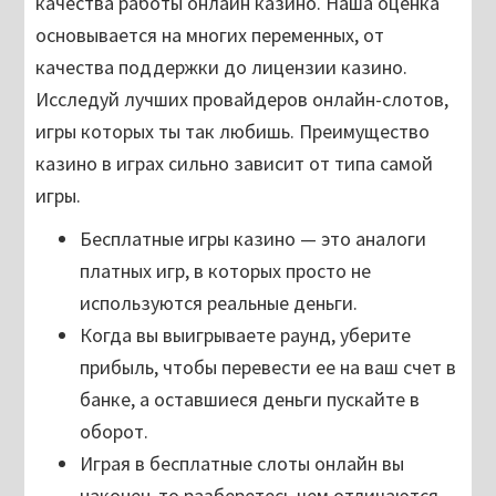
качества работы онлайн казино. Наша оценка
основывается на многих переменных, от
качества поддержки до лицензии казино.
Исследуй лучших провайдеров онлайн-слотов,
игры которых ты так любишь. Преимущество
казино в играх сильно зависит от типа самой
игры.
Бесплатные игры казино — это аналоги
платных игр, в которых просто не
используются реальные деньги.
Когда вы выигрываете раунд, уберите
прибыль, чтобы перевести ее на ваш счет в
банке, а оставшиеся деньги пускайте в
оборот.
Играя в бесплатные слоты онлайн вы
наконец-то разберетесь чем отличаются