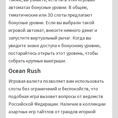
автоматах бонусные уровни. В общем,
тематические или 3D слоты предлагают
бонусные уровни. Если вы выбрали такой
игровой автомат, внесите немного денег и
запустите виртуальный рычаг. Когда вы
увидите знаки доступа к бонусному уровню,
постарайтесь открыть этот уровень, чтобы
собрать крупные выигрыши.
Ocean Rush
Игровая валюта позволяет вам использовать
слоты без ограничений и беспокойств, что
подобная игра вызовет вопросы от ведомств
Российской Федерации. Наличие в коллекции
азартных игр тайтлов от грандов игорной