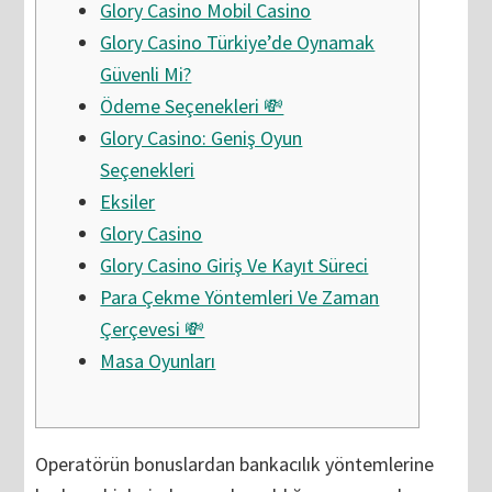
Glory Casino Mobil Casino
Glory Casino Türkiye’de Oynamak
Güvenli Mi?
Ödeme Seçenekleri 💸
Glory Casino: Geniş Oyun
Seçenekleri
Eksiler
Glory Casino
Glory Casino Giriş Ve Kayıt Süreci
Para Çekme Yöntemleri Ve Zaman
Çerçevesi 💸
Masa Oyunları
Operatörün bonuslardan bankacılık yöntemlerine