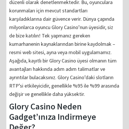
düzenli olarak denetlenmektedir. Bu, oyunculara
korunmaları için mevcut standartları
karşıladıklarına dair güvence verir. Dünya çapında
milyonlarca oyuncu Glory Casino’nun üyesidir, siz
de bize katılın! Tek yapmanız gereken
kumarhanenin kaynaklarından birine kaydolmak –
resmi web sitesi, ayna veya mobil uygulamamız.
Aşağıda, kayıtlı bir Glory Casino üyesi olmanın tüm
avantajları hakkında adım adım talimatlar ve
ayrıntılar bulacaksınız. Glory Casino’daki slotların
RTP’si etkileyicidir, genellikle %95 ile %99 arasında
değişir ve genellikle daha yüksektir.
Glory Casino Neden
Gadget’ınıza Indirmeye
Değer?