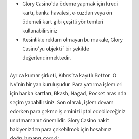
Glory Casino’da ödeme yapmak için kredi
kartı, banka havalesi, e-cüzdan veya ön
ödemeli kart gibi çeşitli yöntemleri
kullanabilirsiniz.
Kesinlikle reklam olmayan bu makale, Glory
Casino’yu objektif bir şekilde
değerlendirmektedir.
Ayrıca kumar şirketi, Kıbrıs’ta kayıtlı Bettor IO
NV’nin bir yan kuruluşudur. Para yatırma işlemleri
için banka kartları, Bkash, Nagad, Rocket arasında
seçim yapabilirsiniz. Son olarak, işlem devam
ederken para çekme işleminizi iptal edebileceğinizi
unutmamanız önemlidir. Glory Casino nakit
bakiyenizden para çekebilmek için hesabınızı
doğrulamanız gerekir.