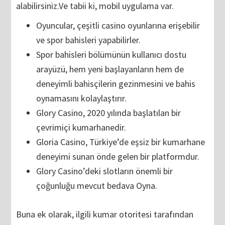
alabilirsiniz.Ve tabii ki, mobil uygulama var.
Oyuncular, çeşitli casino oyunlarına erişebilir
ve spor bahisleri yapabilirler.
Spor bahisleri bölümünün kullanıcı dostu
arayüzü, hem yeni başlayanların hem de
deneyimli bahisçilerin gezinmesini ve bahis
oynamasını kolaylaştırır.
Glory Casino, 2020 yılında başlatılan bir
çevrimiçi kumarhanedir.
Gloria Casino, Türkiye’de eşsiz bir kumarhane
deneyimi sunan önde gelen bir platformdur.
Glory Casino’deki slotların önemli bir
çoğunluğu mevcut bedava Oyna.
Buna ek olarak, ilgili kumar otoritesi tarafından