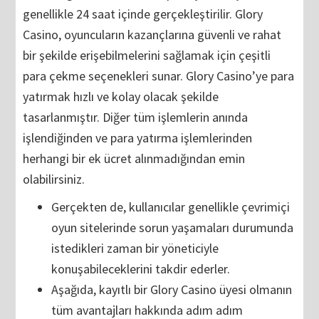
genellikle 24 saat içinde gerçekleştirilir. Glory
Casino, oyuncuların kazançlarına güvenli ve rahat
bir şekilde erişebilmelerini sağlamak için çeşitli
para çekme seçenekleri sunar. Glory Casino’ye para
yatırmak hızlı ve kolay olacak şekilde
tasarlanmıştır. Diğer tüm işlemlerin anında
işlendiğinden ve para yatırma işlemlerinden
herhangi bir ek ücret alınmadığından emin
olabilirsiniz.
Gerçekten de, kullanıcılar genellikle çevrimiçi
oyun sitelerinde sorun yaşamaları durumunda
istedikleri zaman bir yöneticiyle
konuşabileceklerini takdir ederler.
Aşağıda, kayıtlı bir Glory Casino üyesi olmanın
tüm avantajları hakkında adım adım