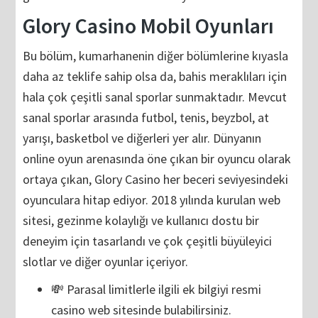
Glory Casino Mobil Oyunları
Bu bölüm, kumarhanenin diğer bölümlerine kıyasla
daha az teklife sahip olsa da, bahis meraklıları için
hala çok çeşitli sanal sporlar sunmaktadır. Mevcut
sanal sporlar arasında futbol, tenis, beyzbol, at
yarışı, basketbol ve diğerleri yer alır. Dünyanın
online oyun arenasında öne çıkan bir oyuncu olarak
ortaya çıkan, Glory Casino her beceri seviyesindeki
oyunculara hitap ediyor. 2018 yılında kurulan web
sitesi, gezinme kolaylığı ve kullanıcı dostu bir
deneyim için tasarlandı ve çok çeşitli büyüleyici
slotlar ve diğer oyunlar içeriyor.
💸 Parasal limitlerle ilgili ek bilgiyi resmi
casino web sitesinde bulabilirsiniz.