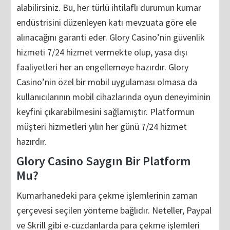
alabilirsiniz. Bu, her türlü ihtilaflı durumun kumar
endüstrisini düzenleyen katı mevzuata göre ele
alınacağını garanti eder. Glory Casino’nin güvenlik
hizmeti 7/24 hizmet vermekte olup, yasa dışı
faaliyetleri her an engellemeye hazırdır. Glory
Casino’nin özel bir mobil uygulaması olmasa da
kullanıcılarının mobil cihazlarında oyun deneyiminin
keyfini çıkarabilmesini sağlamıştır. Platformun
müşteri hizmetleri yılın her günü 7/24 hizmet
hazırdır.
Glory Casino Saygın Bir Platform
Mu?
Kumarhanedeki para çekme işlemlerinin zaman
çerçevesi seçilen yönteme bağlıdır. Neteller, Paypal
ve Skrill gibi e-cüzdanlarda para çekme işlemleri