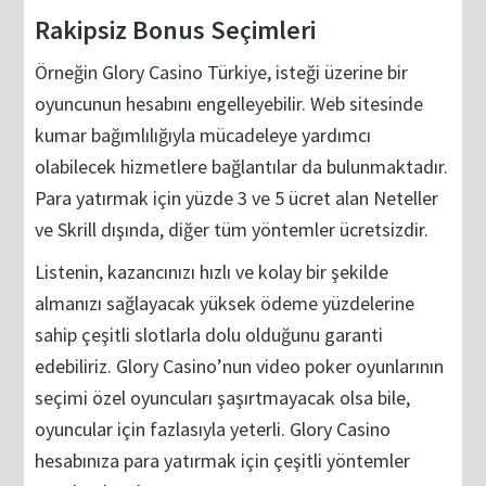
Rakipsiz Bonus Seçimleri
Örneğin Glory Casino Türkiye, isteği üzerine bir
oyuncunun hesabını engelleyebilir. Web sitesinde
kumar bağımlılığıyla mücadeleye yardımcı
olabilecek hizmetlere bağlantılar da bulunmaktadır.
Para yatırmak için yüzde 3 ve 5 ücret alan Neteller
ve Skrill dışında, diğer tüm yöntemler ücretsizdir.
Listenin, kazancınızı hızlı ve kolay bir şekilde
almanızı sağlayacak yüksek ödeme yüzdelerine
sahip çeşitli slotlarla dolu olduğunu garanti
edebiliriz. Glory Casino’nun video poker oyunlarının
seçimi özel oyuncuları şaşırtmayacak olsa bile,
oyuncular için fazlasıyla yeterli. Glory Casino
hesabınıza para yatırmak için çeşitli yöntemler