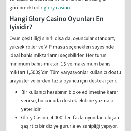
görünmektedir
glory casino
.
Hangi Glory Casino Oyunları En
Iyisidir?
Oyun çeşitliliği sınırlı olsa da, oyuncular standart,
yüksek roller ve VIP masa seçenekleri sayesinde
ideal bahis miktarlarını seçebilirler. Her turun
minimum bahis miktarı 1$ ve maksimum bahis
miktarı 1,500$’dır. Tüm varyasyonlar kullanıcı dostu
arayüzler ve birden fazla oyuncu için destek içerir.
Bir kullanıcı hesabının bloke edilmesine karar
verirse, bu konuda destek ekibine yazması
yeterlidir.
Glory Casino, 4.000’den fazla oyundan oluşan
şaşırtıcı bir diziye gururla ev sahipliği yapıyor.