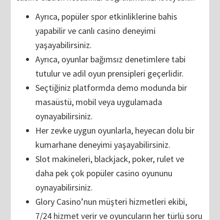
Ayrıca, popüler spor etkinliklerine bahis
yapabilir ve canlı casino deneyimi
yaşayabilirsiniz.
Ayrıca, oyunlar bağımsız denetimlere tabi
tutulur ve adil oyun prensipleri geçerlidir.
Seçtiğiniz platformda demo modunda bir
masaüstü, mobil veya uygulamada
oynayabilirsiniz.
Her zevke uygun oyunlarla, heyecan dolu bir
kumarhane deneyimi yaşayabilirsiniz.
Slot makineleri, blackjack, poker, rulet ve
daha pek çok popüler casino oyununu
oynayabilirsiniz.
Glory Casino’nun müşteri hizmetleri ekibi,
7/24 hizmet verir ve oyuncuların her türlü soru