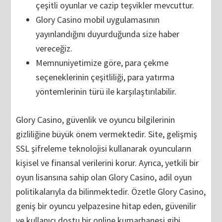
çeşitli oyunlar ve cazip teşvikler mevcuttur.
Glory Casino mobil uygulamasının
yayınlandığını duyurduğunda size haber
vereceğiz.
Memnuniyetimize göre, para çekme
seçeneklerinin çeşitliliği, para yatırma
yöntemlerinin türü ile karşılaştırılabilir.
Glory Casino, güvenlik ve oyuncu bilgilerinin
gizliliğine büyük önem vermektedir. Site, gelişmiş
SSL şifreleme teknolojisi kullanarak oyuncuların
kişisel ve finansal verilerini korur. Ayrıca, yetkili bir
oyun lisansına sahip olan Glory Casino, adil oyun
politikalarıyla da bilinmektedir. Özetle Glory Casino,
geniş bir oyuncu yelpazesine hitap eden, güvenilir
ve kullanıcı dostu bir online kumarhanesi gibi