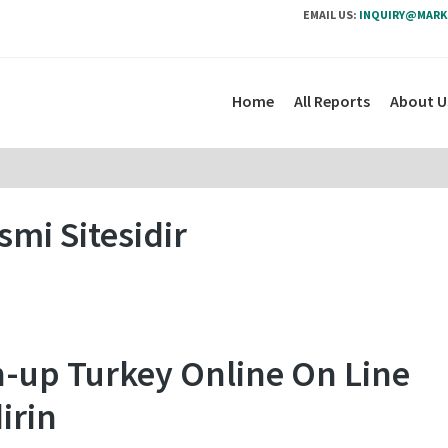
EMAIL US:
INQUIRY@MARK
Home
All Reports
About U
smi Sitesidir
n-up Turkey Online On Line
irin