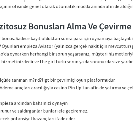
sçinin ofisinde genel olarak otomatik modda anında afin de aldığın
zitosuz Bonusları Alma Ve Çevirme
 bonus. Sadece kayıt olduktan sonra para için oynamaya başlayabil
 TV Oyunları empieza Aviator (yalnızca gerçek nakit için mevcuttur) 
o’da oynarken herhangi bir sorun yaşarsanız, müşteri hizmetleriy
izmetinizdedir ve the girl türlü sorun ya da sorunuzda size yardı
lçüde tanınan m?r d?ligt bir çevrimiçi oyun platformudur.
 ödeme araçları aracılığıyla casino Pin Up’tan afin de yatırma ve ç
empieza ardından bahsinizi oynayın.
orunur ve saldırganlar bunları ele geçiremez.
ecek potansiyel kazançları ifade eder.