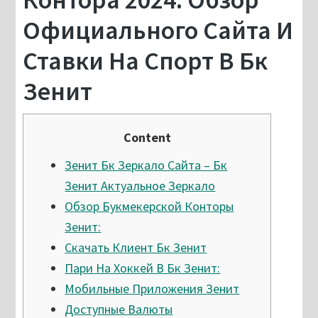
Официального Сайта И
Ставки На Спорт В Бк
Зенит
Content
Зенит Бк Зеркало Сайта – Бк
Зенит Актуальное Зеркало
Обзор Букмекерской Конторы
Зенит:
Скачать Клиент Бк Зенит
Пари На Хоккей В Бк Зенит:
Мобильные Приложения Зенит
Доступные Валюты