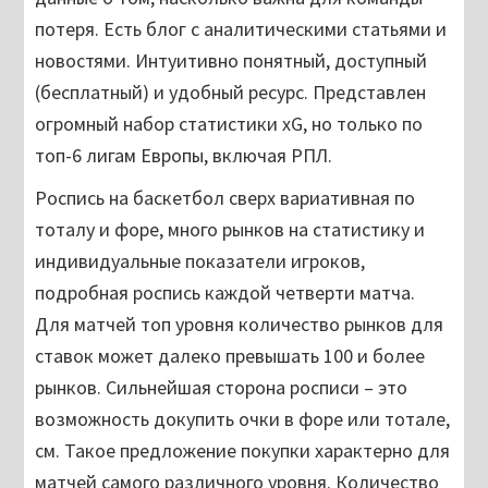
потеря. Есть блог с аналитическими статьями и
новостями. Интуитивно понятный, доступный
(бесплатный) и удобный ресурс. Представлен
огромный набор статистики xG, но только по
топ-6 лигам Европы, включая РПЛ.
Роспись на баскетбол сверх вариативная по
тоталу и форе, много рынков на статистику и
индивидуальные показатели игроков,
подробная роспись каждой четверти матча.
Для матчей топ уровня количество рынков для
ставок может далеко превышать 100 и более
рынков. Сильнейшая сторона росписи – это
возможность докупить очки в форе или тотале,
см. Такое предложение покупки характерно для
матчей самого различного уровня. Количество