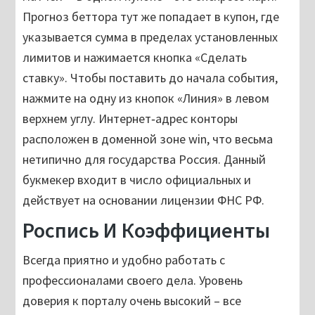
Прогноз беттора тут же попадает в купон, где
указывается сумма в пределах установленных
лимитов и нажимается кнопка «Сделать
ставку». Чтобы поставить до начала события,
нажмите на одну из кнопок «Линия» в левом
верхнем углу. Интернет‑адрес конторы
расположен в доменной зоне win, что весьма
нетипично для государства Россия. Данный
букмекер входит в число официальных и
действует на основании лицензии ФНС РФ.
Роспись И Коэффициенты
Всегда приятно и удобно работать с
профессионалами своего дела. Уровень
доверия к порталу очень высокий – все