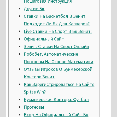
Пошаговая Инструкция
Другие Бк
Ставки На Баскетбол В Зенит:
Подходит Ли Бк Для Капперов?
Live Ставки На Спорт В Бк Зенит:
Официальный Сайт
Зенит: Ставки На Спорт Онлай‪н‬
Робобет, Автоматические
Прогнозы На Основе Математики
Отзывы Игроков О Букмекерской
Конторе Зенит
Как Зарегистрироваться На Сайте
Spitze Win?
Букмекерская Контора: Футбо‪л‬
Прогнозы
Вход На Официальный Сайт Бк