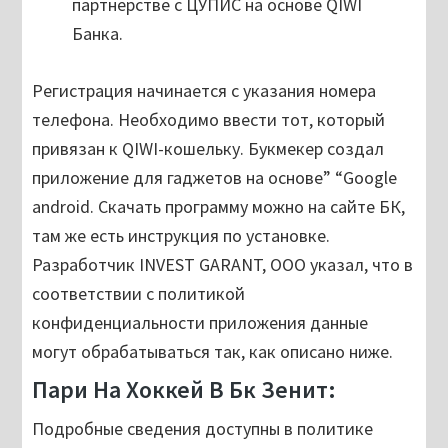
партнерстве с ЦУПИС на основе QIWI
Банка.
Регистрация начинается с указания номера
телефона. Необходимо ввести тот, который
привязан к QIWI-кошельку. Букмекер создал
приложение для гаджетов на основе” “Google
android. Скачать программу можно на сайте БК,
там же есть инструкция по установке.
Разработчик INVEST GARANT, OOO указал, что в
соответствии с политикой
конфиденциальности приложения данные
могут обрабатываться так, как описано ниже.
Пари На Хоккей В Бк Зенит:
Подробные сведения доступны в политике