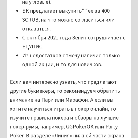
на угловые).
БК предлагает выкупить” “ее за 400
SCRUB, на что можно согласиться или
отказаться.
С октября 2021 года Зенит сотрудничает с
ЕЦУПИС.
Из недостатков отмечу наличие только
одной акции, и то для новичков.
Если вам интересно узнать, что предлагают
другие букмекеры, то рекомендуем обратить
внимание на Пари или Марафон. А если вы
хотите научиться играть в покер онлайн, то
изучите правила покера и обзоры на лучшие
покер-румы, например, GGPokerOK или Party
Poker. В разделе «Линия» нижней части экрана