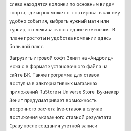
слева находятся колонки по основным видам
спорта, где игрок может отсортировать как ему
удобно события, выбрать нужный матч или
турнир, отслеживать последние изменения. В
плане простоты и удобства компании здесь
большой плюс.
Загрузить игровой софт Зенит на «Андроид»
можно в формате установочного файла на
сайте БК. Также программа для ставок
доступна в альтернативных магазинах
приложений RuStore и Universe Store. Букмекер
Зенит предусматривает возможность
досрочного расчета live-ставок в случае
достижения указанного ставкой результата.
Сразу после создания учетной записи