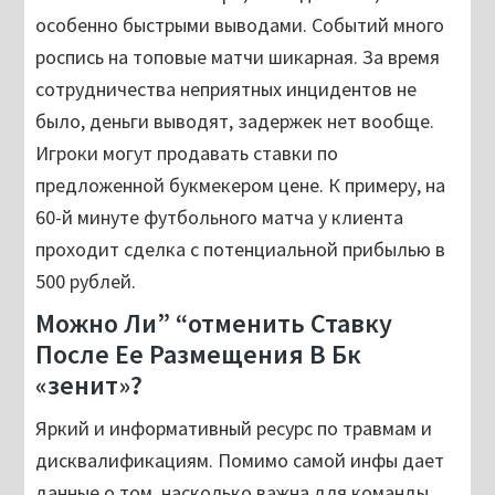
особенно быстрыми выводами. Событий много
роспись на топовые матчи шикарная. За время
сотрудничества неприятных инцидентов не
было, деньги выводят, задержек нет вообще.
Игроки могут продавать ставки по
предложенной букмекером цене. К примеру, на
60-й минуте футбольного матча у клиента
проходит сделка с потенциальной прибылью в
500 рублей.
Можно Ли” “отменить Ставку
После Ее Размещения В Бк
«зенит»?
Яркий и информативный ресурс по травмам и
дисквалификациям. Помимо самой инфы дает
данные о том, насколько важна для команды