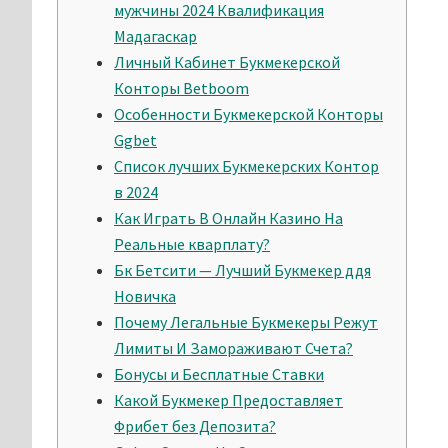
мужчины 2024 Квалификация
Мадагаскар
Личный Кабинет Букмекерской
Конторы Betboom
Особенности Букмекерской Конторы
Ggbet
Список лучших Букмекерских Контор
в 2024
Как Играть В Онлайн Казино На
Реальные кварплату?
Бк Бетсити — Лучший Букмекер ддя
Новичка
Почему Легальные Букмекеры Режут
Лимиты И Замораживают Счета?
Бонусы и Бесплатные Ставки
Какой Букмекер Предоставляет
Фрибет без Депозита?