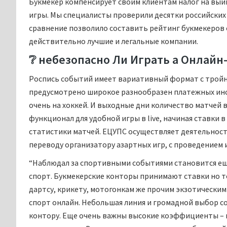
Букмекер компенсирует своим клиентам налог на выи
игры. Мы специалисты проверили десятки российских
сравнение позволило составить рейтинг букмекеров 
действительно лучшие и легальные компании.
❔ небезопасно Ли Играть а Онлайн
Роспись событий имеет вариативный формат с тройн
предусмотрено широкое разнообразен платежных инс
очень на хоккей. И выходные дни количество матчей в
функционал для удобной игры в live, начиная ставки
статистики матчей. ЕЦУПС осуществляет деятельность
переводу организатору азартных игр, с проведением
“Наблюдал за спортивными событиями становится еще
спорт. Букмекерские конторы принимают ставки но то
дартсу, крикету, мотогонкам же прочим экзотически
спорт онлайн. Небольшая линия и громадной выбор 
контору. Еще очень важны высокие коэффициенты – 