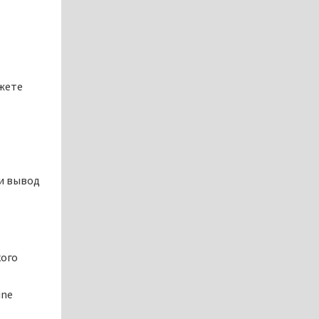
ожете
 и вывод
кого
ine