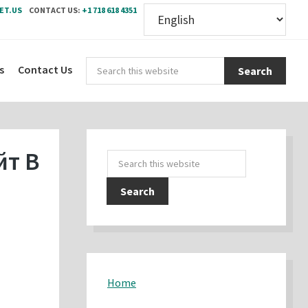
ET.US
CONTACT US:
+1 718 618 4351
Sear
s
Contact Us
this
webs
Primary
йт В
Search
Sidebar
this
website
Home