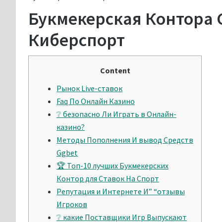
Букмекерская Контора G
Киберспорт
Content
Рынок Live-ставок
Faq По Онлайн Казино
❔ безопасно Ли Играть в Онлайн-
казино?
Методы Пополнения И вывод Средств
Ggbet
🏆 Топ-10 лучших Букмекерских
Контор для Ставок На Спорт
Репутация и Интернете И” “отзывы
Игроков
❔ какие Поставщики Игр Выпускают