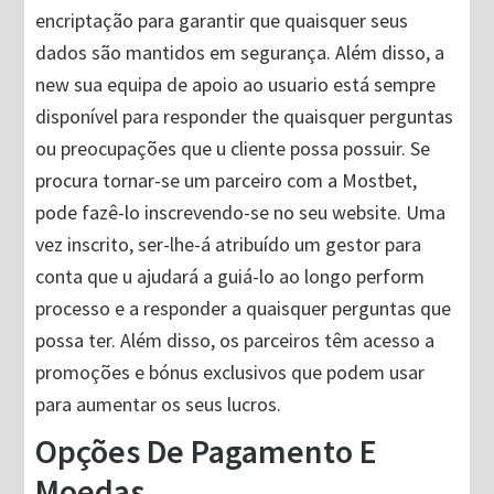
encriptação para garantir que quaisquer seus
dados são mantidos em segurança. Além disso, a
new sua equipa de apoio ao usuario está sempre
disponível para responder the quaisquer perguntas
ou preocupações que u cliente possa possuir. Se
procura tornar-se um parceiro com a Mostbet,
pode fazê-lo inscrevendo-se no seu website. Uma
vez inscrito, ser-lhe-á atribuído um gestor para
conta que u ajudará a guiá-lo ao longo perform
processo e a responder a quaisquer perguntas que
possa ter. Além disso, os parceiros têm acesso a
promoções e bónus exclusivos que podem usar
para aumentar os seus lucros.
Opções De Pagamento E
Moedas