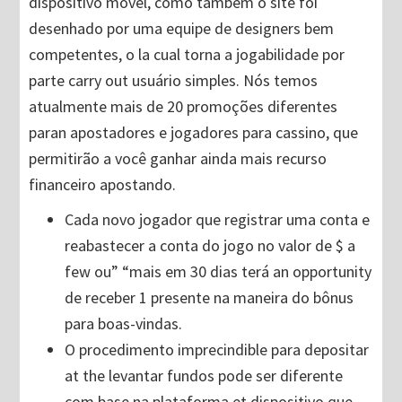
dispositivo móvel, como também o site foi
desenhado por uma equipe de designers bem
competentes, o la cual torna a jogabilidade por
parte carry out usuário simples. Nós temos
atualmente mais de 20 promoções diferentes
paran apostadores e jogadores para cassino, que
permitirão a você ganhar ainda mais recurso
financeiro apostando.
Cada novo jogador que registrar uma conta e
reabastecer a conta do jogo no valor de $ a
few ou” “mais em 30 dias terá an opportunity
de receber 1 presente na maneira do bônus
para boas-vindas.
O procedimento imprecindible para depositar
at the levantar fundos pode ser diferente
com base na plataforma et dispositivo que