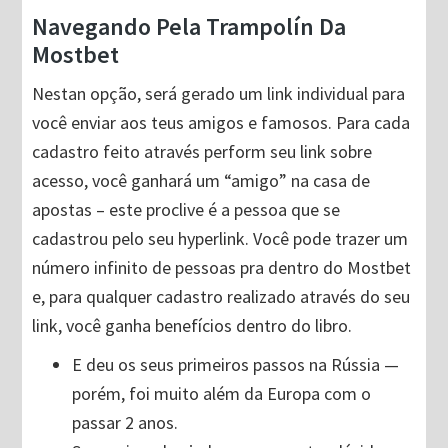
Navegando Pela Trampolín Da
Mostbet
Nestan opção, será gerado um link individual para
você enviar aos teus amigos e famosos. Para cada
cadastro feito através perform seu link sobre
acesso, você ganhará um “amigo” na casa de
apostas – este proclive é a pessoa que se
cadastrou pelo seu hyperlink. Você pode trazer um
número infinito de pessoas pra dentro do Mostbet
e, para qualquer cadastro realizado através do seu
link, você ganha benefícios dentro do libro.
E deu os seus primeiros passos na Rússia —
porém, foi muito além da Europa com o
passar 2 anos.