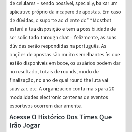
de celulares – sendo possível, specially, baixar um
aplicativo próprio da incapere de apostas. Em caso
de dúvidas, o suporte ao cliente do” “Mostbet
estará a tua disposição e tem a possibilidade de
ser solicitado through chat – felizmente, as suas
dúvidas serão respondidas na português. As
opções de apostas são muito semelhantes às que
estão disponíveis em boxe, os usuários podem dar
no resultado, totais de rounds, modo de
finalização, no ano de qual round the luta vai
suavizar, etc. A organizacion conta mais para 20
modalidades electronic centenas de eventos
esportivos ocorrem diariamente.
Acesse O Histórico Dos Times Que
Irão Jogar