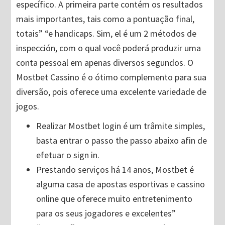
específico. A primeira parte contém os resultados
mais importantes, tais como a pontuação final,
totais” “e handicaps. Sim, el é um 2 métodos de
inspección, com o qual você poderá produzir uma
conta pessoal em apenas diversos segundos. O
Mostbet Cassino é o ótimo complemento para sua
diversão, pois oferece uma excelente variedade de
jogos.
Realizar Mostbet login é um trâmite simples,
basta entrar o passo the passo abaixo afin de
efetuar o sign in.
Prestando serviços há 14 anos, Mostbet é
alguma casa de apostas esportivas e cassino
online que oferece muito entretenimento
para os seus jogadores e excelentes”