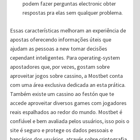
podem fazer perguntas electronic obter
respostas pra elas sem qualquer problema.
Essas características melhoram an experiência de
apostas oferecendo informações úteis que
ajudam as pessoas a new tomar decisões
cependant inteligentes. Para operating-system
apostadores que, por vezes, gostam sobre
aproveitar jogos sobre cassino, a Mostbet conta
com uma área exclusiva dedicada an esta prática.
Também existe um cassino ao festón que te
accede aproveitar diversos games com jogadores
reais espalhados ao redor do mundo. Mostbet é
confiável e bem avaliada pelos usuários, isso pois o
site é seguro e protege os dados pessoais e
bancários dos usuários, através sobre criptografia.