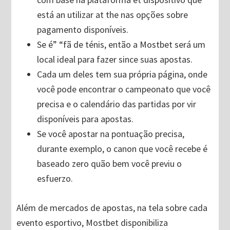
está an utilizar at the nas opções sobre
pagamento disponíveis.
Se é” “fã de ténis, então a Mostbet será um
local ideal para fazer since suas apostas.
Cada um deles tem sua própria página, onde
você pode encontrar o campeonato que você
precisa e o calendário das partidas por vir
disponíveis para apostas.
Se você apostar na pontuação precisa,
durante exemplo, o canon que você recebe é
baseado zero quão bem você previu o
esfuerzo.
Além de mercados de apostas, na tela sobre cada
evento esportivo, Mostbet disponibiliza