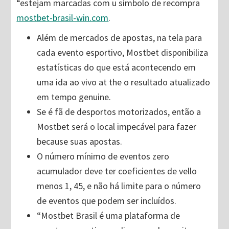
“estejam marcadas com u símbolo de recompra
mostbet-brasil-win.com
.
Além de mercados de apostas, na tela para
cada evento esportivo, Mostbet disponibiliza
estatísticas do que está acontecendo em
uma ida ao vivo at the o resultado atualizado
em tempo genuine.
Se é fã de desportos motorizados, então a
Mostbet será o local impecável para fazer
because suas apostas.
O número mínimo de eventos zero
acumulador deve ter coeficientes de vello
menos 1, 45, e não há limite para o número
de eventos que podem ser incluídos.
“Mostbet Brasil é uma plataforma de