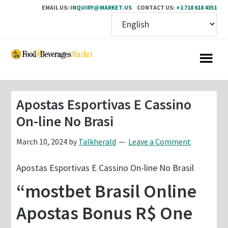
EMAIL US:
INQUIRY@MARKET.US
CONTACT US:
+1 718 618 4351
Skip
Skip
to
to
main
primary
content
sidebar
Apostas Esportivas E Cassino
On-line No Brasi
March 10, 2024
by
Talkherald
Leave a Comment
Apostas Esportivas E Cassino On-line No Brasil
“mostbet Brasil Online
Apostas Bonus R$ One