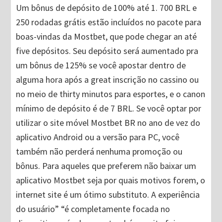
Um bônus de depósito de 100% até 1. 700 BRL e
250 rodadas grátis estão incluídos no pacote para
boas-vindas da Mostbet, que pode chegar an até
five depósitos. Seu depósito será aumentado pra
um bônus de 125% se você apostar dentro de
alguma hora após a great inscrição no cassino ou
no meio de thirty minutos para esportes, e o canon
mínimo de depósito é de 7 BRL. Se você optar por
utilizar o site móvel Mostbet BR no ano de vez do
aplicativo Android ou a versão para PC, você
também não perderá nenhuma promoção ou
bônus. Para aqueles que preferem não baixar um
aplicativo Mostbet seja por quais motivos forem, o
internet site é um ótimo substituto. A experiência
do usuário” “é completamente focada no