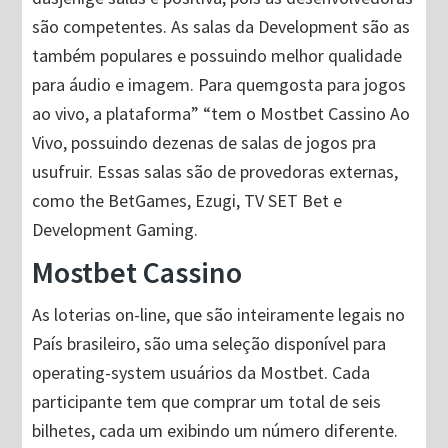
são competentes. As salas da Development são as
também populares e possuindo melhor qualidade
para áudio e imagem. Para quemgosta para jogos
ao vivo, a plataforma” “tem o Mostbet Cassino Ao
Vivo, possuindo dezenas de salas de jogos pra
usufruir. Essas salas são de provedoras externas,
como the BetGames, Ezugi, TV SET Bet e
Development Gaming.
Mostbet Cassino
As loterias on-line, que são inteiramente legais no
País brasileiro, são uma seleção disponível para
operating-system usuários da Mostbet. Cada
participante tem que comprar um total de seis
bilhetes, cada um exibindo um número diferente.