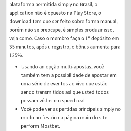
plataforma permitida simply no Brasil, o
application não é opuesto na Play Store, o
download tem que ser feito sobre forma manual,
porém não se preocupe, é simples produzir isso,
veja como. Caso o membro faça o 1º depósito em
35 minutos, após u registro, o bônus aumenta para
125%.
Usando an opção multi-apostas, você
também tem a possibilidade de apostar em
uma série de eventos ao vivo que estão
sendo transmitidos así que usted todos
possam vê-los em speed real.
Você pode ver as partidas principais simply no
modo ao festón na página main do site
perform Mostbet.