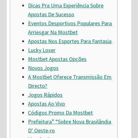
Dicas Pra Uma Experiência Sobre
Apostas De Sucesso
Eventos Desportivos Populares Para
Arriesgar Na Mostbet
Apostas Nos Esportes Para Fantasia
Lucky Loser
Mostbet Apostas Opções
Novos Jogos
A Mostbet Oferece Transmissão Em
Directo?
Jogos Rápidos
Apostas Ao Vivo
Códigos Promo Da Mostbet
Prefeitura” “Sobre Nova Brasilândia
D’ Oeste-ro