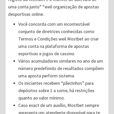
uma conta junto” “weil organização de apostas
desportivas online.
Você concorda com um incontestável
conjunto de diretrizes conhecidas como
Termos e Condições weil Mostbet ao criar
uma conta na plataforma de apostas
esportivas e jogos de cassino.
Vários acumuladores similares no ano de um
número predefinido de resultados compõem
uma aposta perform sistema.
Os iniciantes recebem “pãezinhos” para
depósitos sobre 1 a some, há restrições
quanto ao valor mínimo.
Caso exact de um auxílio, Mostbet sempre
apresenta um atendente disponível para te