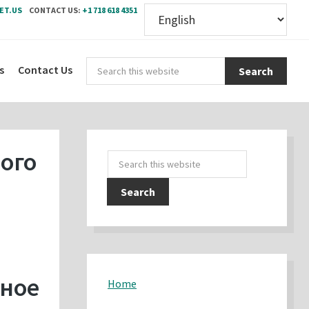
ET.US
CONTACT US:
+1 718 618 4351
Sear
s
Contact Us
this
webs
Primary
ого
Search
Sidebar
this
website
дное
Home