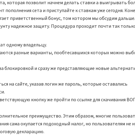
ента, которая позволит начнем делать ставки а выигрывать б
 пополнения сета и приступайте к ставкам уже сегодня. Коне
гает приветственный бонус, том котором мы обсудим дальше
унту надежное защиту. Процедура проходит почти так только,
ат одному владельцу.
агаются разные варианты, пообтесавшихся которых можно вы
за блокировкой и сразу же представляющие новые альтернат
ься на сайте, указав логин же пароль, которые оставались
си.
тветствующую кнопку же пройти по ссылке для скачивания ВО
олнительное преимущество. Этим образом, многие пользова
ния сама окупается подоходный налог, но пользователям не 
логовую декларацию.