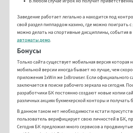
В любом случае игрок но получит приветственны
Заведение работает легально а находится под контрол
свой раздел пиппардом казино, где можно поиграть с
можно делать на спортивные дисциплины, события в 
автоматы демо
.
Бонусы
Только сайта существует мобильная версия которая 
мобильной версии иногда бывает но лучше, чем скоро
приложения 1xWin же 1xBrowser. Если официального с
заключается в поиске рабочего зеркала на сегодня. 
разработчики БК постоянно создают новые копии сайт
различных акциях букмекерской конторы и получать 
В данном таком нет необходимости кстати присутств
пользователь верифицирует свою личностей в БК, п
Сегодня БК предложил много сервисов а продвинуты