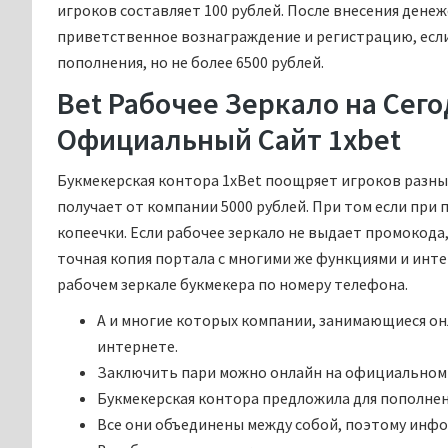
игроков составляет 100 рублей. После внесения денеж
приветственное вознаграждение и регистрацию, есл
пополнения, но не более 6500 рублей.
Bet Рабочее Зеркало на Сег
Официальный Сайт 1xbet
Букмекерская контора 1xBet поощряет игроков разным
получает от компании 5000 рублей. При том если при
копеечки. Если рабочее зеркало не выдает промокода,
точная копия портала с многими же функциями и инт
рабочем зеркале букмекера по номеру телефона.
А и многие которых компании, занимающиеся он
интернете.
Заключить пари можно онлайн на официальном 
Букмекерская контора предложила для пополнен
Все они объединены между собой, поэтому инфо