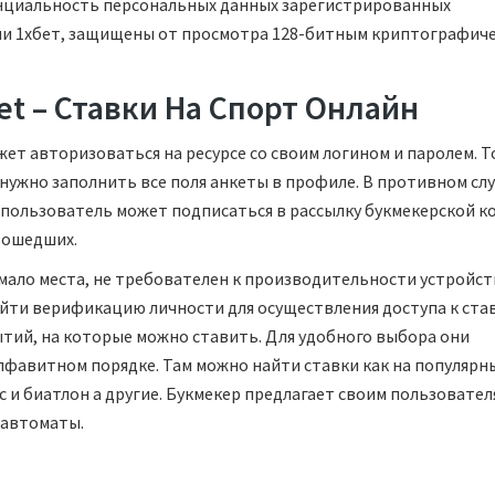
иденциальность персональных данных зарегистрированных
ми 1xбет, защищены от просмотра 128-битным криптографич
t – Ставки На Спорт Онлайн
т авторизоваться на ресурсе со своим логином и паролем. Т
нужно заполнить все поля анкеты в профиле. В противном сл
, пользователь может подписаться в рассылку букмекерской 
зошедших.
мало места, не требователен к производительности устройств
йти верификацию личности для осуществления доступа к став
тий, на которые можно ставить. Для удобного выбора они
лфавитном порядке. Там можно найти ставки как на популярн
с и биатлон а другие. Букмекер предлагает своим пользовател
 автоматы.