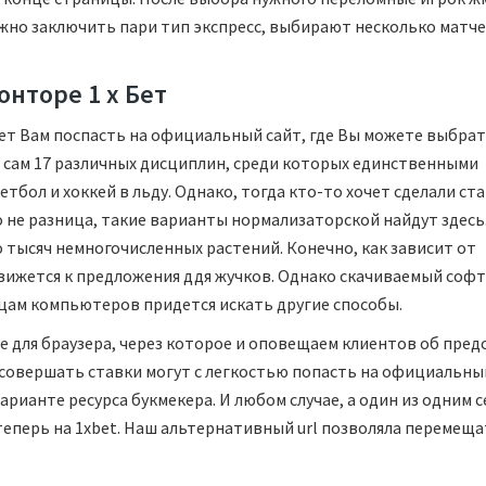
жно заключить пари тип экспресс, выбирают несколько матче
нторе 1 х Бет
ляет Вам поспасть на официальный сайт, где Вы можете выбра
в сам 17 различных дисциплин, среди которых единственными
тбол и хоккей в льду. Однако, тогда кто-то хочет сделали ста
о не разница, такие варианты нормализаторской найдут здесь
 тысяч немногочисленных растений. Конечно, как зависит от
движется к предложения ддя жучков. Однако скачиваемый софт
ьцам компьютеров придется искать другие способы.
 для браузера, через которое и оповещаем клиентов об пре
 совершать ставки могут с легкостью попасть на официальны
арианте ресурса букмекера. И любом случае, а один из одним 
 теперь на 1xbet. Наш альтернативный url позволяла перемеща