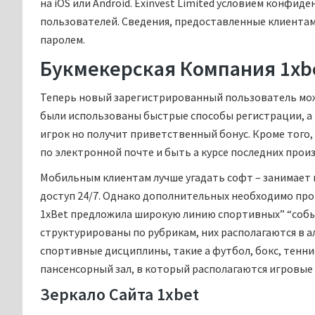
на iOS или Android. Exinvest Limited условием конф
пользователей. Сведения, предоставленные клиента
паролем.
Букмекерская Компания 1xbe
Теперь новый зарегистрированный пользователь може
были использованы быстрые способы регистрации, а 
игрок но получит приветственный бонус. Кроме того
по электронной почте и быть а курсе последних прои
Мобильным клиентам лучше угадать софт – занимает 
доступ 24/7. Однако дополнительных необходимо про
1xBet предложила широкую линию спортивных” “собы
структурированы по рубрикам, них располагаются в а
спортивные дисциплины, такие а футбол, бокс, тенни
пансенсорный зал, в который располагаются игровые
Зеркало Сайта 1xbet