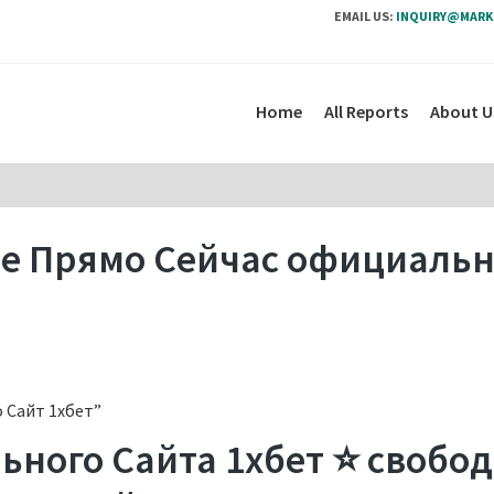
EMAIL US:
INQUIRY@MARK
Home
All Reports
About U
ое Прямо Сейчас официальн
 Сайт 1хбет”
ного Сайта 1хбет ⭐️ свобо