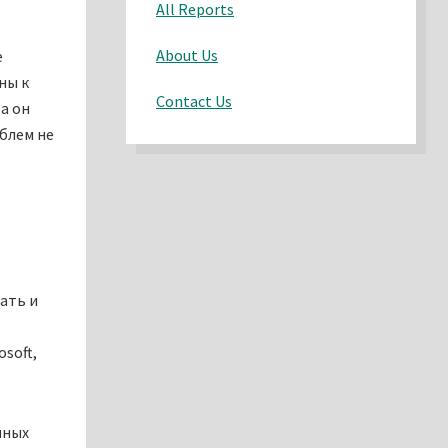
All Reports
About Us
е
ны к
Contact Us
а он
блем не
ать и
soft,
нных