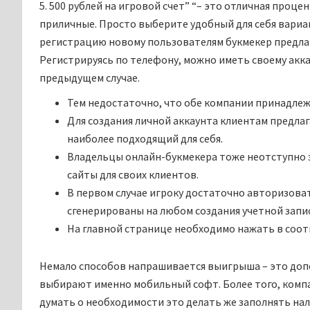
5. 500 рублей на игровой счет” “– это отличная проц
приличные. Просто выберите удобный для себя вариант
регистрацию новому пользователям букмекер предла
Регистрируясь по телефону, можно иметь своему акка
предыдущем случае.
Тем недостаточно, что обе компании принадлеж
Для создания личной аккаунта клиентам предл
наиболее подходящий для себя.
Владельцы онлайн-букмекера тоже неотступно 
сайты для своих клиентов.
В первом случае игроку достаточно авторизоват
сгенерированы на любом создания учетной запи
На главной странице необходимо нажать в соо
Немало способов напрашивается выигрыша – это доп
выбирают именно мобильный софт. Более того, компа
думать о необходимости это делать же заполнять на