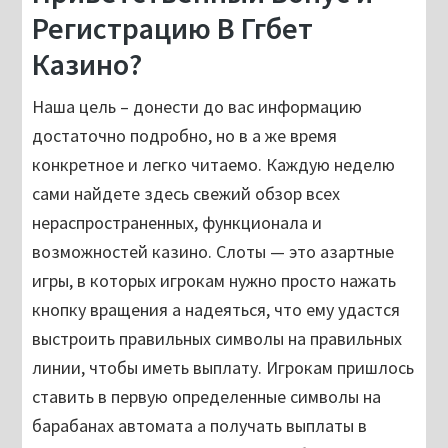
Регистрацию В Ггбет
Казино?
Наша цель – донести до вас информацию
достаточно подробно, но в а же время
конкретное и легко читаемо. Каждую неделю
сами найдете здесь свежий обзор всех
нераспространенных, функционала и
возможностей казино. Слоты — это азартные
игры, в которых игрокам нужно просто нажать
кнопку вращения а надеяться, что ему удастся
выстроить правильных символы на правильных
линии, чтобы иметь выплату. Игрокам пришлось
ставить в первую определенные символы на
барабанах автомата а получать выплаты в