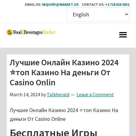
EMAIL US:
INQUIRY@MARKET.US
CONTACT US:
+1 718 618 4351
Skip
Skip
to
to
main
primary
content
sidebar
Лучшие Онлайн Казино 2024
⭐топ Казино На деньги От
Casino Onlin
March 14, 2024
by
Talkherald
Leave a Comment
Лучшие Онлайн Казино 2024 ⭐топ Казино На
деньги От Casino Online
Бесплатные Игры