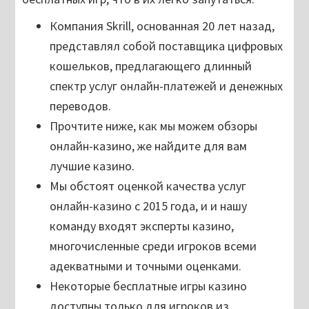
Компания Skrill, основанная 20 лет назад,
представлял собой поставщика цифровых
кошельков, предлагающего длинный
спектр услуг онлайн-платежей и денежных
переводов.
Прочтите ниже, как мы можем обзоры
онлайн-казино, же найдите для вам
лучшие казино.
Мы обстоят оценкой качества услуг
онлайн-казино с 2015 года, и и нашу
команду входят эксперты казино,
многочисленные среди игроков всеми
адекватными и точными оценками.
Некоторые бесплатные игры казино
доступны только для игроков из