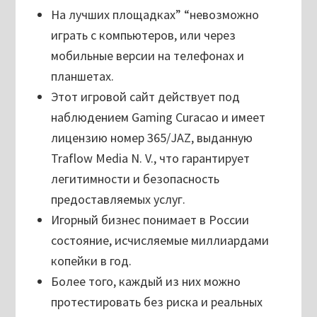
На лучших площадках” “невозможно
играть с компьютеров, или через
мобильные версии на телефонах и
планшетах.
Этот игровой сайт действует под
наблюдением Gaming Curacao и имеет
лицензию номер 365/JAZ, выданную
Traflow Media N. V., что гарантирует
легитимности и безопасность
предоставляемых услуг.
Игорный бизнес понимает в России
состояние, исчисляемые миллиардами
копейки в год.
Более того, каждый из них можно
протестировать без риска и реальных