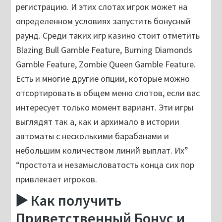
регистрацию. И этих слотах игрок может на
определенном условиях запустить бонусный
раунд. Среди таких игр казино стоит отметить
Blazing Bull Gamble Feature, Burning Diamonds
Gamble Feature, Zombie Queen Gamble Feature.
Есть и многие другие опции, которые можно
отсортировать в общем меню слотов, если вас
интересует только момент вариант. Эти игры
выглядят так а, как и архимало в истории
автоматы с несколькими барабанами и
небольшим количеством линий выплат. Их”
“простота и незамысловатость конца сих пор
привлекает игроков.
▶️ Как получить
Приветственный Бонус и