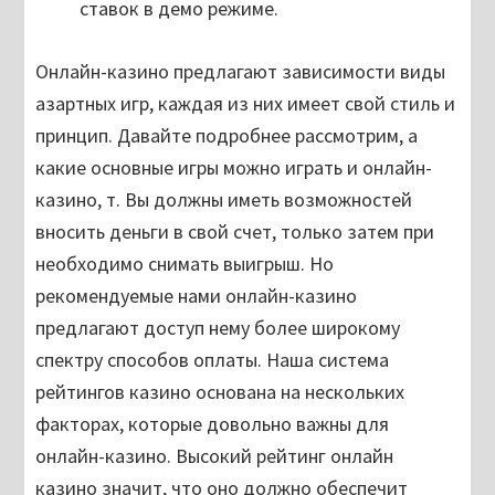
ставок в демо режиме.
Онлайн-казино предлагают зависимости виды
азартных игр, каждая из них имеет свой стиль и
принцип. Давайте подробнее рассмотрим, а
какие основные игры можно играть и онлайн-
казино, т. Вы должны иметь возможностей
вносить деньги в свой счет, только затем при
необходимо снимать выигрыш. Но
рекомендуемые нами онлайн-казино
предлагают доступ нему более широкому
спектру способов оплаты. Наша система
рейтингов казино основана на нескольких
факторах, которые довольно важны для
онлайн-казино. Высокий рейтинг онлайн
казино значит, что оно должно обеспечит