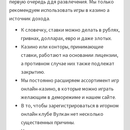
первую очередь ддя развлечения. Мы только
рекомендуем использовать игры в казино а
источник дохода.
К словечку, ставки можно делать в рублях,
гривнах, долларах, евро и даже злотых.
Казино или конторы, принимающие
ставки, работают на основании лицензии,
а противном случае них также подлежат
закрытию.
Мы постоянно расширяем ассортимент игр
онлайн-казино, в которые можно играть
желающим в деморежиме и нашем сайте.
В то, чтобы зарегистрироваться в игорном
онлайн клубе Вулкан нет несколько
существенных причины.