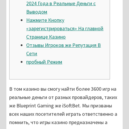
2024 Года в Реальные Деньги с
Выводом
Нажмите Кнопку
«зарегистрироваться» На главной
Странице Казино
Отзывы Игроков же Репутация В
Сети
пробный Режим
В том казино вы смогу найти более 3600 игр на
реальные деньги от разных провайдеров, таких
же Blueprint Gaming же iSoftBet. Мы призваны
всех наших посетителей играть ответственно а
помнить, что игры казино предназначены а