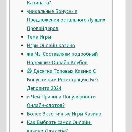
Казината?
уникальные Бонусные
Предложения остального Лучших
Провайдеров
Тема Игры
Игры Онлайн-казино
же Мы Составляем подробный
Надежных Онлайн Клубов
🎁 Десятка Топовых Казино С
Бонусом ним Регистрацию Без
Депозита 2024
и Чем Причина Популярности
Онлайн-слотов?
Более Экзотичные Игры Казино
Как Выбрать самое Онлайн-
казино Для себе?