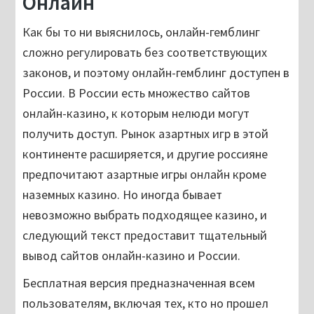
Онлайн
Как бы то ни выяснилось, онлайн-гемблинг
сложно регулировать без соответствующих
законов, и поэтому онлайн-гемблинг доступен в
России. В России есть множество сайтов
онлайн-казино, к которым нелюди могут
получить доступ. Рынок азартных игр в этой
континенте расширяется, и другие россияне
предпочитают азартные игры онлайн кроме
наземных казино. Но иногда бывает
невозможно выбрать подходящее казино, и
следующий текст предоставит тщательный
вывод сайтов онлайн-казино и России.
Бесплатная версия предназначенная всем
пользователям, включая тех, кто но прошел