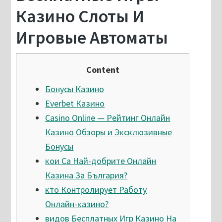
Казино Слоты И
Игровые Автоматы
Content
Бонусы Казино
Everbet Казино
Casino Online — Pейтинг Онлайн
Казино Обзоры и Эксклюзивные
Бонусы
кои Са Най-добрите Онлайн
Казина За България?
кто Контролирует Работу
Онлайн-казино?
видов Бесплатных Игр Казино На