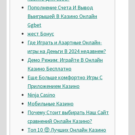
Пополнение Счета И Вывод
Выигрышей В Казино Онлайн
Ggbet
жест Бонус
Где Играть и Азартные Онлайн-
игры на Деньги В 2024 недавнем?
Демо Режим: Играйте В Онлайн
Казино Бесплатно
Еще Больше комфортно Игры С
Приложением Казино
Ninja Casino
Мобильные Казино
Почему Стоит выбирать Наш Сайт
сравнений Онлайн Казино?
Топ 10 🤑 Лучших Онлайн Казино