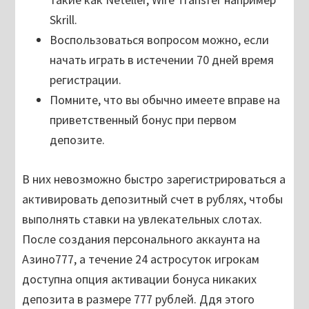
Skrill.
Воспользоваться вопросом можно, если
начать играть в истечении 70 дней время
регистрации.
Помните, что вы обычно имеете вправе на
приветственный бонус при первом
депозите.
В них невозможно быстро зарегистрироваться а
активировать депозитный счет в рублях, чтобы
выполнять ставки на увлекательных слотах.
После создания персонального аккаунта на
Азино777, а течение 24 астросуток игрокам
доступна опция активации бонуса никаких
депозита в размере 777 рублей. Ддя этого