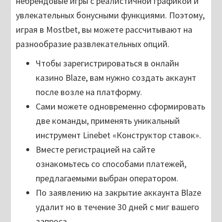
небрендовые игры с реалистичной графикой и
увлекательных бонусными функциями. Поэтому,
играя в Mostbet, вы можете рассчитывают на
разнообразие развлекательных опций.
Чтобы зарегистрироваться в онлайн
казино Blaze, вам нужно создать аккаунт
после возле на платформу.
Сами можете одновременно сформировать
две команды, применять уникальный
инструмент Linebet «Конструктор ставок».
Вместе регистрацией на сайте
ознакомьтесь со способами платежей,
предлагаемыми выбран оператором.
По заявлению на закрытие аккаунта Blaze
удалит но в течение 30 дней с миг вашего
запроса.