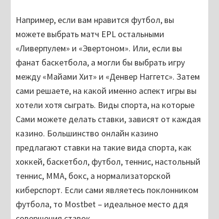
Например, если вам нравится футбол, вы
можете выбрать матч EPL остальными
«Ливерпулем» и «Эвертоном». Или, если вы
фанат баскетбола, а могли бы выбрать игру
между «Майами Хит» и «Денвер Наггетс». Затем
сами решаете, на какой именно аспект игры вы
хотели хотя сыграть. Виды спорта, на которые
Сами можете делать ставки, зависят от каждая
казино. Большинство онлайн казино
предлагают ставки на такие вида спорта, как
хоккей, баскетбол, футбол, теннис, настольный
теннис, ММА, бокс, а нормализаторской
киберспорт. Если сами являетесь поклонником
футбола, то Mostbet – идеальное место ддя
совершения ставок.