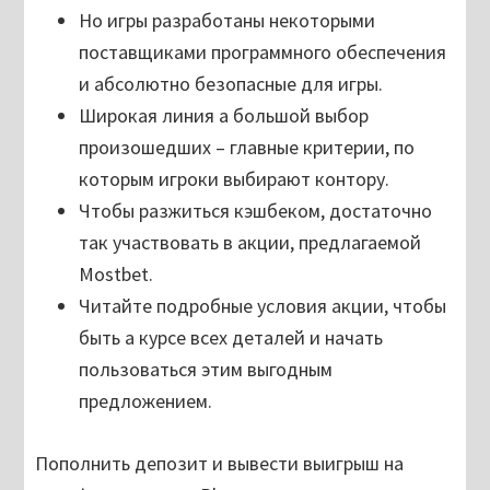
Но игры разработаны некоторыми
поставщиками программного обеспечения
и абсолютно безопасные для игры.
Широкая линия а большой выбор
произошедших – главные критерии, по
которым игроки выбирают контору.
Чтобы разжиться кэшбеком, достаточно
так участвовать в акции, предлагаемой
Mostbet.
Читайте подробные условия акции, чтобы
быть а курсе всех деталей и начать
пользоваться этим выгодным
предложением.
Пополнить депозит и вывести выигрыш на