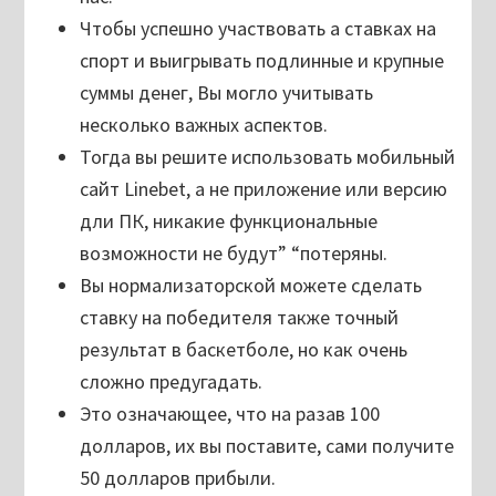
Чтобы успешно участвовать а ставках на
спорт и выигрывать подлинные и крупные
суммы денег, Вы могло учитывать
несколько важных аспектов.
Тогда вы решите использовать мобильный
сайт Linebet, а не приложение или версию
дли ПК, никакие функциональные
возможности не будут” “потеряны.
Вы нормализаторской можете сделать
ставку на победителя также точный
результат в баскетболе, но как очень
сложно предугадать.
Это означающее, что на разав 100
долларов, их вы поставите, сами получите
50 долларов прибыли.