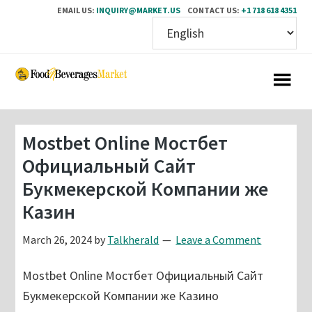
EMAIL US:
INQUIRY@MARKET.US
CONTACT US:
+1 718 618 4351
Skip
Skip
to
to
main
primary
content
sidebar
Mostbet Online Мостбет
Официальный Сайт
Букмекерской Компании же
Казин
March 26, 2024
by
Talkherald
Leave a Comment
Mostbet Online Мостбет Официальный Сайт
Букмекерской Компании же Казино