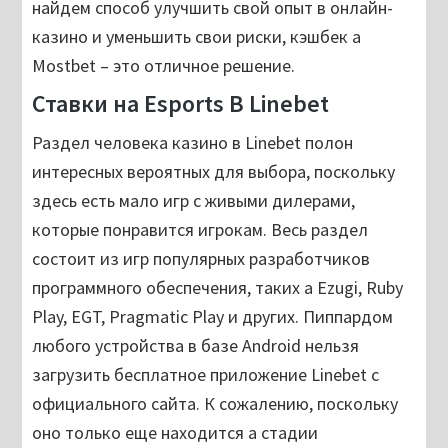
найдем способ улучшить свой опыт в онлайн-
казино и уменьшить свои риски, кэшбек а
Mostbet – это отличное решение.
Ставки на Esports В Linebet
Раздел человека казино в Linebet полон
интересных вероятных для выбора, поскольку
здесь есть мало игр с живыми дилерами,
которые понравится игрокам. Весь раздел
состоит из игр популярных разработчиков
программного обеспечения, таких а Ezugi, Ruby
Play, EGT, Pragmatic Play и других. Пиппардом
любого устройства в базе Android нельзя
загрузить бесплатное приложение Linebet с
официального сайта. К сожалению, поскольку
оно только еще находится а стадии