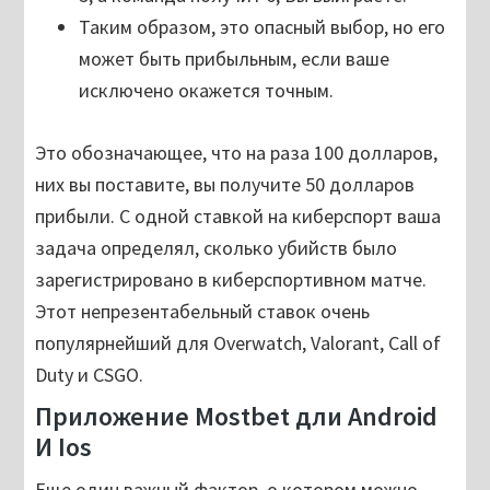
Таким образом, это опасный выбор, но его
может быть прибыльным, если ваше
исключено окажется точным.
Это обозначающее, что на раза 100 долларов,
них вы поставите, вы получите 50 долларов
прибыли. С одной ставкой на киберспорт ваша
задача определял, сколько убийств было
зарегистрировано в киберспортивном матче.
Этот непрезентабельный ставок очень
популярнейший для Overwatch, Valorant, Call of
Duty и CSGO.
Приложение Mostbet дли Android
И Ios
Еще один важный фактор, о котором можно