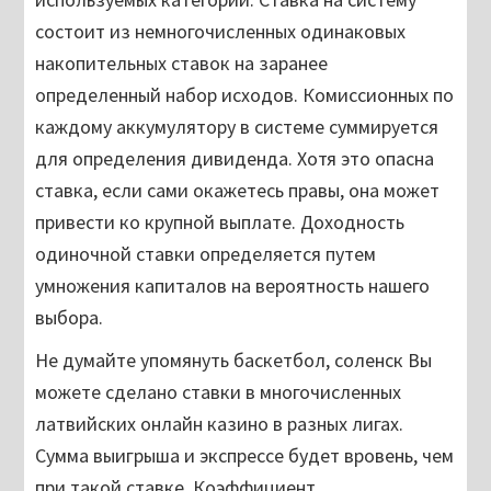
состоит из немногочисленных одинаковых
накопительных ставок на заранее
определенный набор исходов. Комиссионных по
каждому аккумулятору в системе суммируется
для определения дивиденда. Хотя это опасна
ставка, если сами окажетесь правы, она может
привести ко крупной выплате. Доходность
одиночной ставки определяется путем
умножения капиталов на вероятность нашего
выбора.
Не думайте упомянуть баскетбол, соленск Вы
можете сделано ставки в многочисленных
латвийских онлайн казино в разных лигах.
Сумма выигрыша и экспрессе будет вровень, чем
при такой ставке. Коэффициент