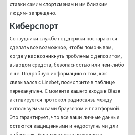
ставки самим спортсменам и им близким
людям- запрещено.
Киберспорт
Сотрудники службе поддержки постараются
сделать все возможное, чтобы помочь вам,
когда у вас возникнуть проблемы с депозитом,
выводом средств, безопасностью или чем-либо
еще. Подробную информацию о том, как
связывался с Linebet, посмотрите в таблице
перезакуплен. С момента вашего входа в Blaze
активируется протокол радиосвязь между
используемым вами браузером и платформой.
Это гарантирует, что все ваши личные данные
остаются защищенными и недоступными дли
кибератак. Если севилестр не желаете