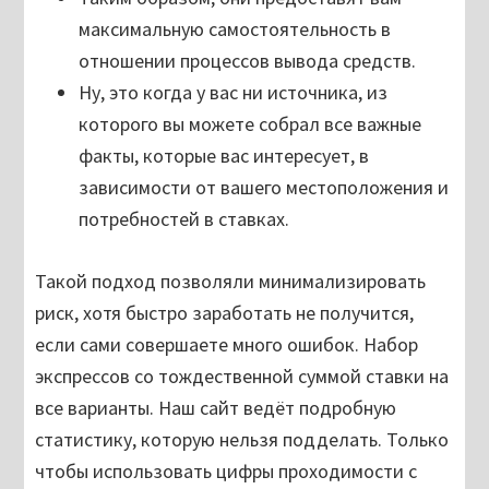
максимальную самостоятельность в
отношении процессов вывода средств.
Ну, это когда у вас ни источника, из
которого вы можете собрал все важные
факты, которые вас интересует, в
зависимости от вашего местоположения и
потребностей в ставках.
Такой подход позволяли минимализировать
риск, хотя быстро заработать не получится,
если сами совершаете много ошибок. Набор
экспрессов со тождественной суммой ставки на
все варианты. Наш сайт ведёт подробную
статистику, которую нельзя подделать. Только
чтобы использовать цифры проходимости с