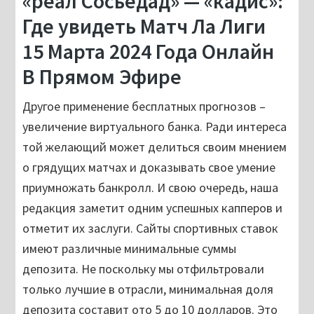
«реал Сосьедад» — «кадис»:
Где увидеть Матч Ла Лиги
15 Марта 2024 Года Онлайн
В Прямом Эфире
Другое применение бесплатных прогнозов –
увеличение виртуального банка. Ради интереса
той желающий может делиться своим мнением
о грядущих матчах и доказывать свое умение
приумножать банкролл. И свою очередь, наша
редакция заметит одним успешных капперов и
отметит их заслуги. Сайты спортивных ставок
имеют различные минимальные суммы
депозита. Не поскольку мы отфильтровали
только лучшие в отрасли, минимальная доля
депозита составит ото 5 до 10 долларов. Это