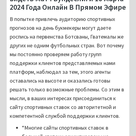
2024 Года Онлайн В Прямом Эфире
В попытке привлечь аудиторию спортивных
прогнозов на день букмекеры могут даете
роспись на первенства Ботсваны, Гватемалы же
других не одним футбольных стран. Вот почему
мы постоянно проверяем работу групп
поддержки клиентов представляемых нами
платформ, наблюдал за тем, этого агенты
оставались на высоте и оказались готовы
решать только возможные проблемы. Со этим в
мысли, в ваших интересах присоединиться к
сайту спортивных ставок со авторитетной и
компетентной службой поддержки клиентов.
“Многие сайты спортивных ставок в