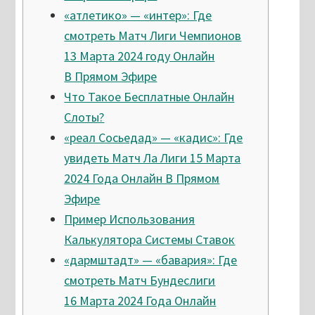
«атлетико» — «интер»: Где
смотреть Матч Лиги Чемпионов
13 Марта 2024 году Онлайн
В Прямом Эфире
Что Такое Бесплатные Онлайн
Слоты?
«реал Сосьедад» — «кадис»: Где
увидеть Матч Ла Лиги 15 Марта
2024 Года Онлайн В Прямом
Эфире
Пример Использования
Калькулятора Системы Ставок
«дармштадт» — «бавария»: Где
смотреть Матч Бундеслиги
16 Марта 2024 Года Онлайн