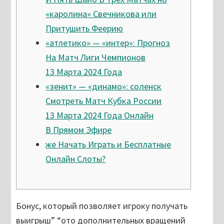
«каролина» Свечникова или
Притушить Феерию
«атлетико» — «интер»: Прогноз
На Матч Лиги Чемпионов
13 Марта 2024 Года
«зенит» — «динамо»: соленск
Смотреть Матч Кубка России
13 Марта 2024 Года Онлайн
В Прямом Эфире
же Начать Играть и Бесплатные
Онлайн Слоты?
Бонус, который позволяет игроку получать
выигрыш” “ото дополнительных вращений