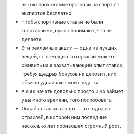
высокопроходимые прогнозы на спорт от
экспертов бесплатно.
Чтобы спортивные ставки не были
спонтанными, нужно понимают, что вы
делаете.
Эти рекламные акции — одна из лучших
вещей, со помощью которых вы можете
оживить наш захватывающий опыт ставок,
требуя щедрых бонусов на депозит, них
обычно удваивают мои средства.
А еще начать довольно просто и но займет
у вы много времени, того попробовать.
Онлайн-ставки в спорт — это одна из
отраслей, в которой ним последние
несколько лет произошел огромный рост,