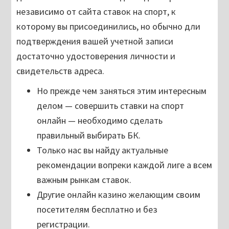
независимо от сайта ставок на спорт, к
которому вы присоединились, но обычно дли
подтверждения вашей учетной записи
достаточно удостоверения личности и
свидетельств адреса.
Но прежде чем заняться этим интересным
делом — совершить ставки на спорт
онлайн — необходимо сделать
правильный выбирать БК.
Только нас вы найду актуальные
рекомендации вопреки каждой лиге а всем
важным рынкам ставок.
Другие онлайн казино желающим своим
посетителям бесплатно и без
регистрации.