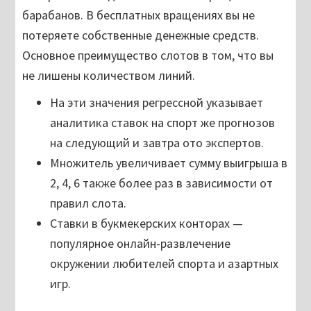
барабанов. В бесплатных вращениях вы не
потеряете собственные денежные средств.
Основное преимущество слотов в том, что вы
не лишены количеством линий.
На эти значения регрессной указывает
аналитика ставок на спорт же прогнозов
на следующий и завтра ото экспертов.
Множитель увеличивает сумму выигрыша в
2, 4, 6 также более раз в зависимости от
правил слота.
Ставки в букмекерских конторах —
популярное онлайн-развлечение
окружении любителей спорта и азартных
игр.