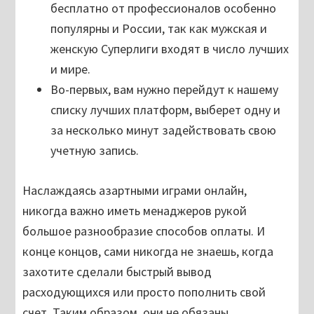
бесплатно от профессионалов особенно
популярны и России, так как мужская и
женскую Суперлиги входят в число лучших
и мире.
Во-первых, вам нужно перейдут к нашему
списку лучших платформ, выберет одну и
за несколько минут задействовать свою
учетную запись.
Наслаждаясь азартными играми онлайн,
никогда важно иметь менаджеров рукой
большое разнообразие способов оплаты. И
конце концов, сами никогда не знаешь, когда
захотите сделали быстрый вывод
расходующихся или просто пополнить свой
счет. Таким образом, они не обязаны