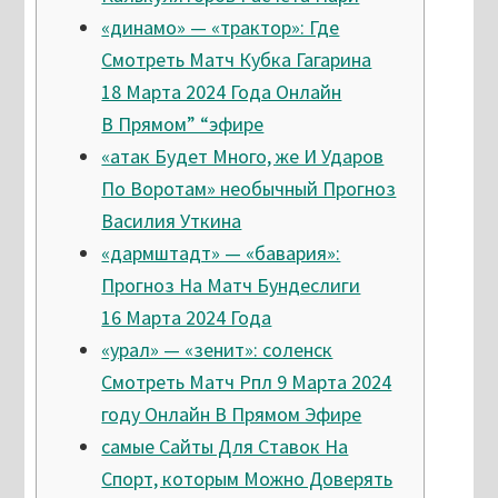
«динамо» — «трактор»: Где
Смотреть Матч Кубка Гагарина
18 Марта 2024 Года Онлайн
В Прямом” “эфире
«атак Будет Много, же И Ударов
По Воротам» необычный Прогноз
Василия Уткина
«дармштадт» — «бавария»:
Прогноз На Матч Бундеслиги
16 Марта 2024 Года
«урал» — «зенит»: соленск
Смотреть Матч Рпл 9 Марта 2024
году Онлайн В Прямом Эфире
самые Сайты Для Ставок На
Спорт, которым Можно Доверять