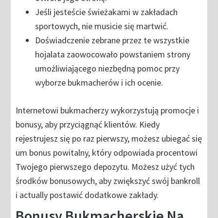
Jeśli jesteście świeżakami w zakładach
sportowych, nie musicie się martwić.
Doświadczenie zebrane przez te wszystkie
hojalata zaowocowało powstaniem strony
umożliwiającego niezbędną pomoc przy
wyborze bukmacherów i ich ocenie.
Internetowi bukmacherzy wykorzystują promocje i
bonusy, aby przyciągnąć klientów. Kiedy
rejestrujesz się po raz pierwszy, możesz ubiegać się
um bonus powitalny, który odpowiada procentowi
Twojego pierwszego depozytu. Możesz użyć tych
środków bonusowych, aby zwiększyć swój bankroll
i actually postawić dodatkowe zakłady.
Bonusy Bukmacherskie Na