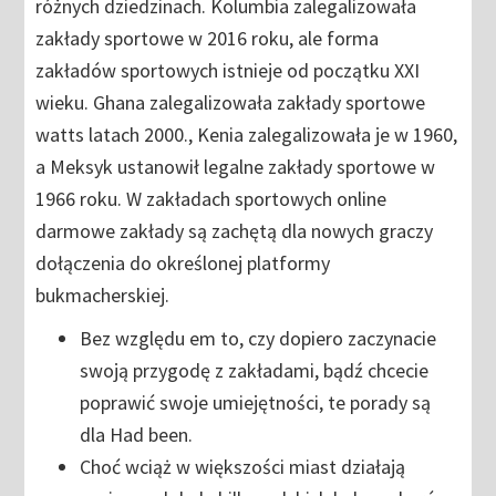
różnych dziedzinach. Kolumbia zalegalizowała
zakłady sportowe w 2016 roku, ale forma
zakładów sportowych istnieje od początku XXI
wieku. Ghana zalegalizowała zakłady sportowe
watts latach 2000., Kenia zalegalizowała je w 1960,
a Meksyk ustanowił legalne zakłady sportowe w
1966 roku. W zakładach sportowych online
darmowe zakłady są zachętą dla nowych graczy
dołączenia do określonej platformy
bukmacherskiej.
Bez względu em to, czy dopiero zaczynacie
swoją przygodę z zakładami, bądź chcecie
poprawić swoje umiejętności, te porady są
dla Had been.
Choć wciąż w większości miast działają