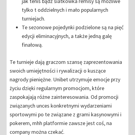
jak tenis bądź siatkówka remisy są możliwe
tylko t oddzielnych i mało popularnych
turniejach.
Te sezonowe pojedynki podzielone są na pięć
edycji eliminacyjnych, a także jedną galę
finałową.
Te turnieje dają graczom szansę zaprezentowania
swoich umiejętności i rywalizacji o kuszące
nagrody pieniężne. Unibet utrzymuje emocje przy
życiu dzięki regularnym promocjom, które
zaspokajają różne zainteresowania. Od promocji
związanych unces konkretnymi wydarzeniami
sportowymi po te związane z grami kasynowymi i
pokerem, mhh platformie zawsze jest coś, na
company można czekać.