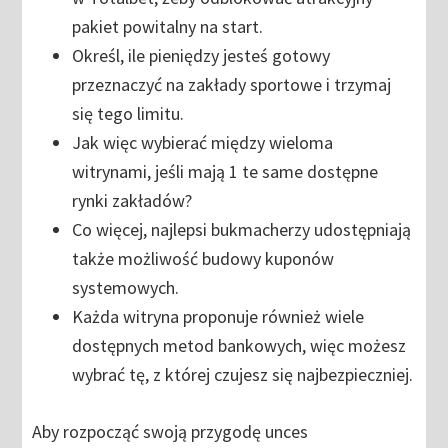
pakiet powitalny na start.
Określ, ile pieniędzy jesteś gotowy
przeznaczyć na zakłady sportowe i trzymaj
się tego limitu.
Jak więc wybierać między wieloma
witrynami, jeśli mają 1 te same dostępne
rynki zakładów?
Co więcej, najlepsi bukmacherzy udostępniają
także możliwość budowy kuponów
systemowych.
Każda witryna proponuje również wiele
dostępnych metod bankowych, więc możesz
wybrać tę, z której czujesz się najbezpieczniej.
Aby rozpocząć swoją przygodę unces