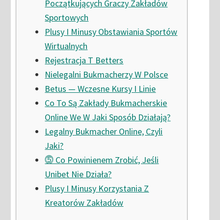
Początkujących Graczy Zakładów
Sportowych
Plusy I Minusy Obstawiania Sportów
Wirtualnych
Rejestracja T Betters
Nielegalni Bukmacherzy W Polsce
Betus — Wczesne Kursy I Linie
Co To Są Zakłady Bukmacherskie
Online We W Jaki Sposób Działają?
Legalny Bukmacher Online, Czyli
Jaki?
⓹ Co Powinienem Zrobić, Jeśli
Unibet Nie Działa?
Plusy I Minusy Korzystania Z
Kreatorów Zakładów