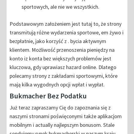
sportowych, ale nie we wszystkich.
Podstawowym założeniem jest tutaj to, że strony
transmitują różne wydarzenia sportowe, em żywo i
bezpłatnie, jako korzyść z . bycia aktywnym
klientem. Możliwość przenoszenia pieniędzy na
konto iz konta bez większych problemów jest
kluczowa, gdy uprawiasz hazard online. Dlatego
polecamy strony z zakładami sportowymi, które
mają kilka wygodnych opcji wpłat i wypłat.
Bukmacher Bez Podatku
Już teraz zapraszamy Cię do zapoznania się z
naszymi stronami poświęconymi także aplikacjom
mobilnym i actually najlepszym bonusom. Stale
sondujemy rynek bukmacherski w naszym kraju,