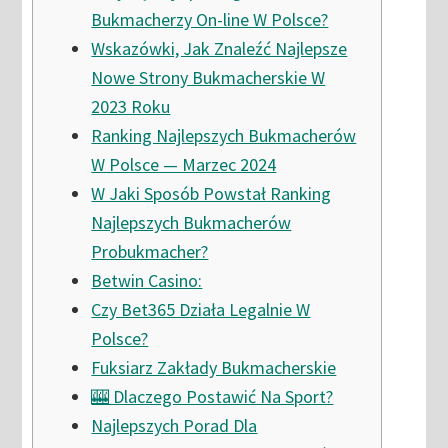
Bukmacherzy On-line W Polsce?
Wskazówki, Jak Znaleźć Najlepsze
Nowe Strony Bukmacherskie W
2023 Roku
Ranking Najlepszych Bukmacherów
W Polsce — Marzec 2024
W Jaki Sposób Powstał Ranking
Najlepszych Bukmacherów
Probukmacher?
Betwin Casino:
Czy Bet365 Działa Legalnie W
Polsce?
Fuksiarz Zakłady Bukmacherskie
🎰 Dlaczego Postawić Na Sport?
Najlepszych Porad Dla