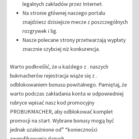
legalnych zakładów przez Internet.
Na stronie głównej naszego portalu
znajdziesz dzisiejsze mecze z poszczególnych
rozgrywek i lig.
Nasze polecane strony przetwarzają wypłaty
znacznie szybciej niż konkurencja.
Warto podkreślić, że u każdego z . naszych
bukmacherów rejestracja wiąże się z .
odblokowaniem bonusu powitalnego. Pamiętaj, że
warto podczas zakładania konta w odpowiedniej
rubryce wpisać nasz kod promocyjny
PROBUKMACHER, aby odblokować komplet
promocji na start. Wybrane bonusy mogą być
jednak uzależnione od” “konieczności
zweryfikowania danych.