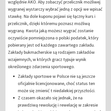
względnie AKO. Aby zobaczyć przelicznik możliwej
wygranej wystarczy wybrać jedną z opcji we wpisać
stawkę. Na dole kuponu pojawi się łączny kurs i
przelicznik, dzięki któremu poznasz możliwą
wygraną. Kwota jaką możesz wygrać zostanie
oczywiście pomniejszona o polski podatek, który
pobierany jest od każdego zawartego zakładu.
Zakłady bukmacherskie są rodzajem zakładów
wzajemnych, w których gracz typuje wynik
określonego zdarzenia sportowego.
Zakłady sportowe w Polsce nie są jeszcze
oficjalnie licencjonowane, choć status ten
może się zmienić t niedalekiej przyszłości.
Z czasem okazało się jednak, że na
prawdziwą rewolucję i rewelację w zakresie