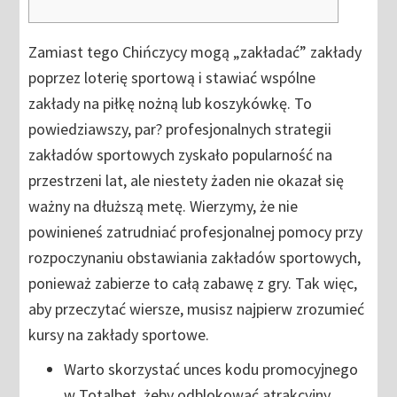
Zamiast tego Chińczycy mogą „zakładać” zakłady
poprzez loterię sportową i stawiać wspólne
zakłady na piłkę nożną lub koszykówkę. To
powiedziawszy, par? profesjonalnych strategii
zakładów sportowych zyskało popularność na
przestrzeni lat, ale niestety żaden nie okazał się
ważny na dłuższą metę. Wierzymy, że nie
powinieneś zatrudniać profesjonalnej pomocy przy
rozpoczynaniu obstawiania zakładów sportowych,
ponieważ zabierze to całą zabawę z gry. Tak więc,
aby przeczytać wiersze, musisz najpierw zrozumieć
kursy na zakłady sportowe.
Warto skorzystać unces kodu promocyjnego
w Totalbet, żeby odblokować atrakcyjny