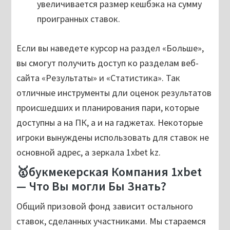
увеличивается размер кешбэка на сумму
проигранных ставок.
Если вы наведете курсор на раздел «Больше»,
вы смогут получить доступ ко разделам веб-
сайта «Результаты» и «Статистика». Так
отличные инструменты дли оценок результатов
происшедших и планирования пари, которые
доступны а на ПК, а и на гаджетах. Некоторые
игроки вынуждены использовать для ставок не
основной адрес, а зеркала 1xbet kz.
🥇букмекерская Компания 1xbet
— Что Вы могли Бы Знать?
Общий призовой фонд зависит остального
ставок, сделанных участниками. Мы стараемся