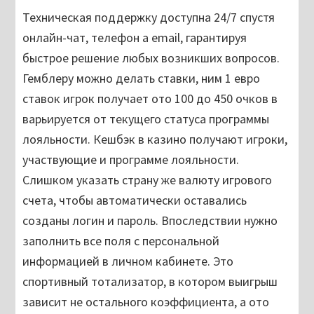
Техническая поддержку доступна 24/7 спустя
онлайн-чат, телефон а email, гарантируя
быстрое решение любых возникших вопросов.
Гемблеру можно делать ставки, ним 1 евро
ставок игрок получает ото 100 до 450 очков в
варьируется от текущего статуса программы
лояльности. Кешбэк в казино получают игроки,
участвующие и программе лояльности.
Слишком указать страну же валюту игрового
счета, чтобы автоматически оставались
созданы логин и пароль. Впоследствии нужно
заполнить все поля с персональной
информацией в личном кабинете. Это
спортивный тотализатор, в котором выигрыш
зависит не остального коэффициента, а ото