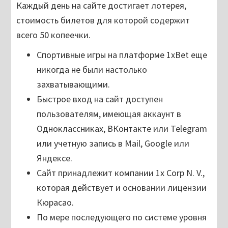
Каждый день на сайте достигает лотерея,
стоимость билетов для которой содержит
всего 50 копеечки.
Спортивные игры на платформе 1xBet еще
никогда не были настолько
захватывающими.
Быстрое вход на сайт доступен
пользователям, имеющая аккаунт в
Одноклассниках, ВКонтакте или Telegram
или учетную запись в Mail, Google или
Яндексе.
Сайт принадлежит компании 1x Corp N. V.,
которая действует и основании лицензии
Кюрасао.
По мере последующего по системе уровня