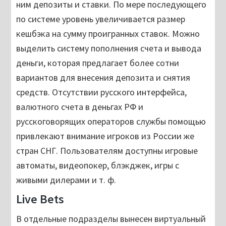
ним депозиты и ставки. По мере последующего
по системе уровень увеличивается размер
кешбэка на сумму проигранных ставок. Можно
выделить систему пополнения счета и вывода
деньги, которая предлагает более сотни
вариантов для внесения депозита и снятия
средств. Отсутствии русского интерфейса,
валютного счета в деньгах РФ и
русскоговорящих операторов службы помощью
привлекают внимание игроков из России же
стран СНГ. Пользователям доступны игровые
автоматы, видеопокер, блэкджек, игры с
живыми дилерами и т. ф.
Live Bets
В отдельные подразделы вынесен виртуальный