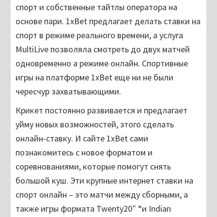
спорт и собственные тайтлы оператора на
основе пари. 1xBet предлагает делать ставки на
спорт в режиме реального времени, а услуга
MultiLive позволяла смотреть до двух матчей
одновременно а режиме онлайн. Спортивные
игры на платформе 1xBet еще ни не были
чересчур захватывающими.
Крикет постоянно развивается и предлагает
уйму новых возможностей, этого сделать
онлайн-ставку. И сайте 1xBet сами
познакомитесь с новое форматом и
соревнованиями, которые помогут снять
большой куш. Эти крупные интернет ставки на
спорт онлайн – это матчи между сборными, а
также игры формата Twenty20″ “и Indian