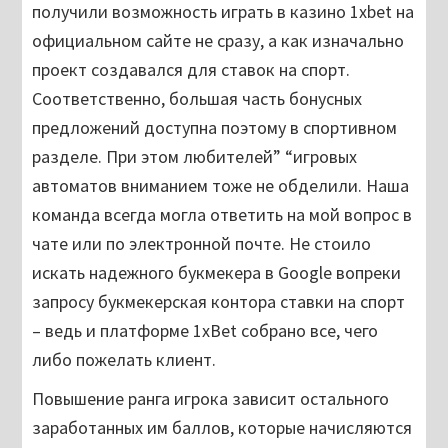
получили возможность играть в казино 1xbet на
официальном сайте не сразу, а как изначально
проект создавался для ставок на спорт.
Соответственно, большая часть бонусных
предложений доступна поэтому в спортивном
разделе. При этом любителей” “игровых
автоматов вниманием тоже не обделили. Наша
команда всегда могла ответить на мой вопрос в
чате или по электронной почте. Не стоило
искать надежного букмекера в Google вопреки
запросу букмекерская контора ставки на спорт
– ведь и платформе 1xBet собрано все, чего
либо пожелать клиент.
Повышение ранга игрока зависит остального
заработанных им баллов, которые начисляются