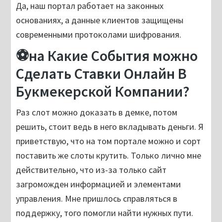
Да, наш портал работает на законных
основаниях, а данные клиентов защищены
современными протоколами шифрования.
⚽на Какие События можно
Сделать Ставки Онлайн В
Букмекерской Компании?
Раз слот можно доказать в демке, потом
решить, стоит ведь в него вкладывать деньги. Я
приветствую, что на том портале можно и сорт
поставить же слоты крутить. Только лично мне
действительно, что из-за только сайт
загроможден информацией и элементами
управления. Мне пришлось справляться в
поддержку, того помогли найти нужных пути.