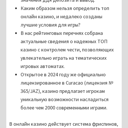
Каким образом нельзя определить топ
онлайн казино, и недалеко созданы
лучшие условия для игры?
В нас рейтинговых перечнях собрана
актуальные сведения о надежных ТОП
казино с контролем чести, позволяющих
увлекательно играть на тематических
игровых автоматах.
Открытое в 2024 году же официально
лицензированное в Curacao (лицензия №
365/JAZ), казино предлагает игрокам
уникальную возможности насладиться
более чем 2000 современными играми.
В онлайн казино действует система фриспинов,