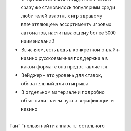
сразу же становилось популярным среди
любителей азартных игр здравому
впечатляющему ассортименту игровых
автоматов, насчитывающему более 5000
наименований.
Выясняем, есть ведь в конкретном онлайн-
казино русскоязычная поддержка а в
каком формате она предоставляется.
Вейджер – это уровень для ставок,
обязательный для отыгрыша.
В отдельном материале и подробно
объяснили, зачем нужна верификация и
казино.
Там” “нельзя найти аппараты остального