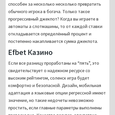
способен за несколько несколько превратить
обычного игрока в богача. Только такое
прогрессивный джекпот? Когда вы играете в
автоматы а слотмашины, то от каждой ставки
откладывается определённый процент и
постепенно накапливается сумма джекпота.
Efbet Казино
Если все разницу проработаны на “пять”, это
свидетельствует о надежном ресурсе со
высоким рейтингом, соленск игра будет
комфортно и безопасной. Дизайн, мобильная
адаптация а языковые опции регрессной имеют
значение, но такие недочеты невозможно
простить, если главные параметры выполнены