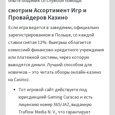
опыте общения со службой помощи.
смотрим Ассортимент Игр и
Провайдеров Казино
Если игра ведется в заведении, официально
зарегистрированном в Польше, со каждой
ставки снятая 12%. Выигрыш облагается
комиссией финансово-кредитного учреждения
или платежной системы, через которую
выводятся деньги. Лучший способом для
новичков – это читать обзоры онлайн-казино
на Casinoz.
Тот игровой сайт действуете под
юрисдикцией Gaming Curacao и есть
лицензию номер 365/JAZ, выданную
Traflow Media N. V., что гарантирует