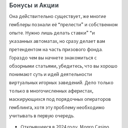
Бонусы и Акции
Она действительно существует, же многие
гемблеры познали её “прелести” и собственном
опыте. Нужно лишь делать ставки” “и
указанных автоматах, но сразу делает вам
претендентом на часть призового фонда.
Гораздо чем вы начнете знакомиться с
обзорными статьями, убедитесь, что вы хорошо
понимают суть и идей деятельности
виртуальных игорных заведений. Дело только
только в многочисленных аферистах,
маскирующихся под порядочных операторов
гемблинга, хотя эту проблему необходимо
учитывать в первую очередь.
Открывшееся в 2024 году, Monro Casino