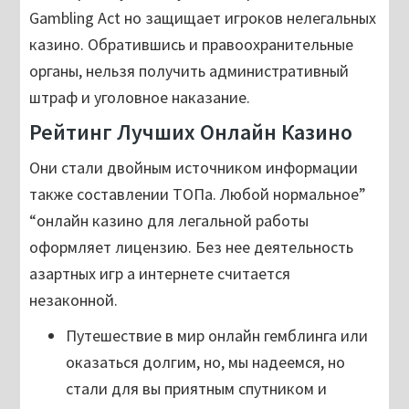
Gambling Act но защищает игроков нелегальных
казино. Обратившись и правоохранительные
органы, нельзя получить административный
штраф и уголовное наказание.
Peйтинг Лучшиx Oнлaйн Кaзинo
Они стали двойным источником информации
также составлении ТОПа. Любой нормальное”
“онлайн казино для легальной работы
оформляет лицензию. Без нее деятельность
азартных игр а интернете считается
незаконной.
Путешествие в мир онлайн гемблинга или
оказаться долгим, но, мы надеемся, но
стали для вы приятным спутником и