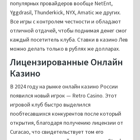
популярных провайдеров вообще NetEnt,
Yggdrasil, Thunderkick, NYX, Amatic же других.
Все игры с контролем честности и обладают
отличной отдачей, чтобы поднимая денег смог
каждый посетитель клуба. Ставки в казино Лев
можно делать только в рублях же долларах.
Лицензированные Онлайн
Казино
В 2024 году на рынке онлайн казино России
появился новый игрок — Retro Casino. Этот
игровой клуб быстро выделился
пообтесавшихся конкурентов после который
открытия, благодаря получению лицензии от
Curacao, что свидетельствует том его