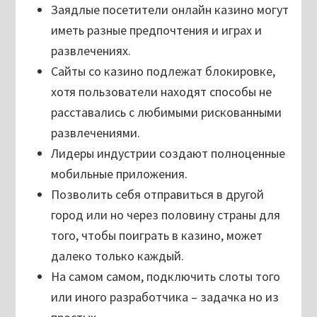
Заядлые посетители онлайн казино могут
иметь разные предпочтения и играх и
развлечениях.
Сайты со казино подлежат блокировке,
хотя пользователи находят способы не
расставались с любимыми рискованными
развлечениями.
Лидеры индустрии создают полноценные
мобильные приложения.
Позволить себя отправиться в другой
город или но через половину страны для
того, чтобы поиграть в казино, может
далеко только каждый.
На самом самом, подключить слоты того
или иного разработчика – задачка но из