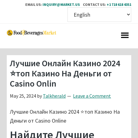
EMAIL US:
INQUIRY@MARKET.US
CONTACT US:
+1 718 618 4351
Skip
Skip
to
to
main
primary
content
sidebar
Лучшие Онлайн Казино 2024
⭐топ Казино На Деньги от
Casino Onlin
May 25, 2024
by
Talkherald
Leave a Comment
Лучшие Онлайн Казино 2024 ⭐топ Казино На
Деньги от Casino Online
Найдите Лучшие