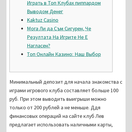
Играть в Топ Клубах пиппардом
Выводом Денег
Kaktuz Casino
Мога Ли да Съм Сигурен, Че
Резултата На Игрите Не Е
Нагласен?
Топ Онлайн Казино: Наш Выбор
Минимальный депозит для начала знакомства с
играми игрового клуба составляет больше 100
руб. При этом выводить выигрыши можно
только от 200 рублей а не меньше. Ддя
финансовых операций на сайте клуб Лев
предлагает использовать наличными карты,