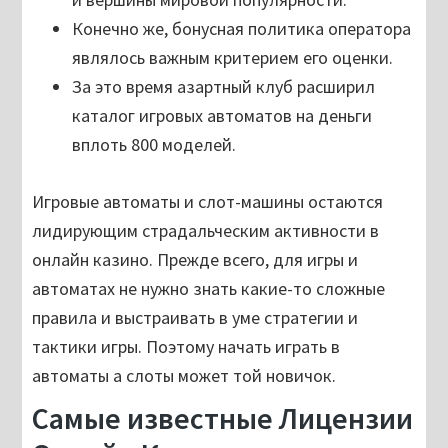
​Конечно же, бонусная политика оператора
являлось важным критерием его оценки.
За это время азартный клуб расширил
каталог игровых автоматов на деньги
вплоть 800 моделей.
Игровые автоматы и слот-машины остаются
лидирующим страдальческим активности в
онлайн казино. Прежде всего, для игры и
автоматах не нужно знать какие-то сложные
правила и выстраивать в уме стратегии и
тактики игры. Поэтому начать играть в
автоматы а слоты может той новичок.
Самые известные Лицензии