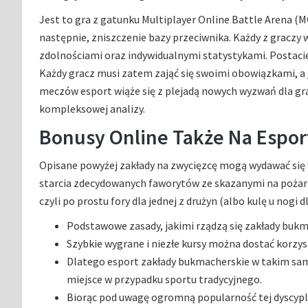
Jest to gra z gatunku Multiplayer Online Battle Arena (M
następnie, zniszczenie bazy przeciwnika. Każdy z graczy
zdolnościami oraz indywidualnymi statystykami. Postaci
Każdy gracz musi zatem zająć się swoimi obowiązkami, a
meczów esport wiąże się z plejadą nowych wyzwań dla g
kompleksowej analizy.
Bonusy Online Także Na Espor
Opisane powyżej zakłady na zwycięzcę mogą wydawać się 
starcia zdecydowanych faworytów ze skazanymi na pożarci
czyli po prostu fory dla jednej z drużyn (albo kulę u nogi dl
Podstawowe zasady, jakimi rządzą się zakłady bukm
Szybkie wygrane i niezłe kursy można dostać korzyst
Dlatego esport zakłady bukmacherskie w takim samy
miejsce w przypadku sportu tradycyjnego.
Biorąc pod uwagę ogromną popularność tej dyscyplin