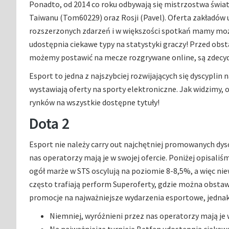
Ponadto, od 2014 co roku odbywają się mistrzostwa świat
Taiwanu (Tom60229) oraz Rosji (Pavel). Oferta zakładów u
rozszerzonych zdarzeń i w większości spotkań mamy możl
udostępnia ciekawe typy na statystyki graczy! Przed ob
możemy postawić na mecze rozgrywane online, są zdecy
Esport to jedna z najszybciej rozwijających się dyscyplin
wystawiają oferty na sporty elektroniczne. Jak widzimy, 
rynków na wszystkie dostępne tytuły!
Dota 2
Esport nie należy carry out najchętniej promowanych dys
nas operatorzy mają je w swojej ofercie. Poniżej opisaliś
ogół marże w STS oscylują na poziomie 8-8,5%, a więc nie
często trafiają perform Superoferty, gdzie można obstawić
promocje na najważniejsze wydarzenia esportowe, jednak n
Niemniej, wyróżnieni przez nas operatorzy mają je w