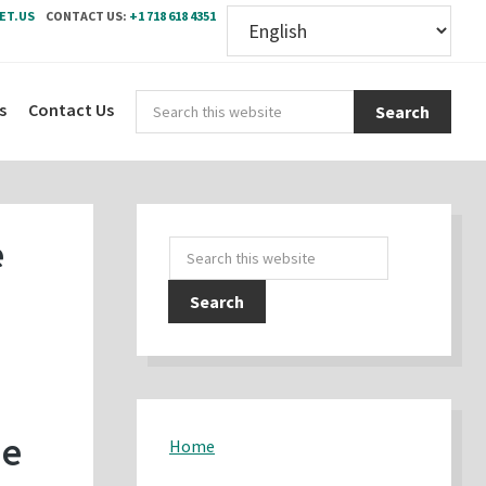
ET.US
CONTACT US:
+1 718 618 4351
Sear
s
Contact Us
this
webs
Primary
e
Search
Sidebar
this
website
ne
Home