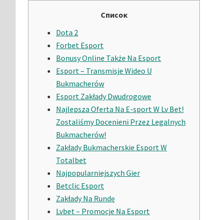
Список
Dota 2
Forbet Esport
Bonusy Online Także Na Esport
Esport – Transmisje Wideo U
Bukmacherów
Esport Zakłady Dwudrogowe
Najlepsza Oferta Na E-sport W Lv Bet!
Zostaliśmy Docenieni Przez Legalnych
Bukmacherów!
Zakłady Bukmacherskie Esport W
Totalbet
Najpopularniejszych Gier
Betclic Esport
Zakłady Na Rundę
Lvbet – Promocje Na Esport