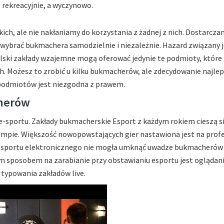
 rekreacyjnie, a wyczynowo.
ch, ale nie nakłaniamy do korzystania z żadnej z nich. Dostarcza
wybrać bukmachera samodzielnie i niezależnie. Hazard związany j
olski zakłady wzajemne mogą oferować jedynie te podmioty, które
. Możesz to zrobić u kilku bukmacherów, ale zdecydowanie najle
h podmiotów jest niezgodna z prawem.
cherów
e-sportu. Zakłady bukmacherskie Esport z każdym rokiem cieszą s
tempie. Większość nowopowstających gier nastawiona jest na prof
ć sportu elektronicznego nie mogła umknąć uwadze bukmacherów 
rym sposobem na zarabianie przy obstawianiu esportu jest oglądan
 typowania zakładów live.