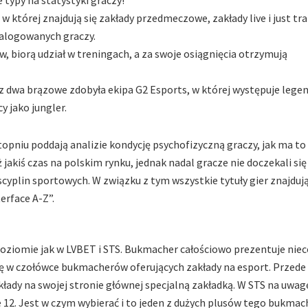
 typy na statystyki graczy!
 której znajdują się zakłady przedmeczowe, zakłady live i just tr
zalogowanych graczy.
, biorą udział w treningach, a za swoje osiągnięcia otrzymują
az dwa brązowe zdobyła ekipa G2 Esports, w której występuje lege
y jako jungler.
pniu poddają analizie kondycję psychofizyczną graczy, jak ma to
 jakiś czas na polskim rynku, jednak nadal gracze nie doczekali się
yplin sportowych. W związku z tym wszystkie tytuły gier znajdują
erface A-Z”.
im poziomie jak w LVBET i STS. Bukmacher całościowo prezentuje nie
się w czołówce bukmacherów oferujących zakłady na esport. Przede
kłady na swojej stronie głównej specjalną zakładką. W STS na uwag
ie 12. Jest w czym wybierać i to jeden z dużych plusów tego bukmac