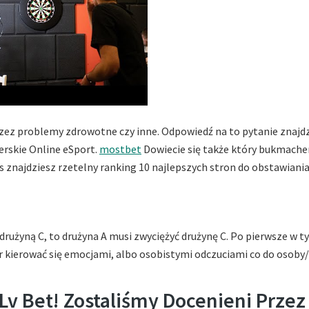
z problemy zdrowotne czy inne. Odpowiedź na to pytanie znajdz
rskie Online eSport.
mostbet
Dowiecie się także który bukmacher
s znajdziesz rzetelny ranking 10 najlepszych stron do obstawiani
 drużyną C, to drużyna A musi zwyciężyć drużynę C. Po pierwsze w 
r kierować się emocjami, albo osobistymi odczuciami co do osoby
Lv Bet! Zostaliśmy Docenieni Przez