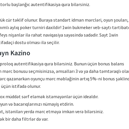
aktorlu başlanğıc autentifikasiya qura bilərsiniz.
k cür təklif olunur. Buraya standart idman mərcləri, oyun şouları,
mlı aylıq poker turniri daxildir! 1win bukmeker veb-saytı tərtibat
ys nişanlar ilə rahat naviqasiya sayəsində sadədir. Sayt 1win
fadəçi dostu olması ilə seçilir.
layn Kazino
lu proloq autentifikasiya qura bilərsiniz. Bunun üçün bonus balans
 mərc bonusu seçmisinizsə, əmsalları 3 və ya daha təmtəraqlı ola
mərc qazanarkən oyunçu mərc məbləğinin artıq 5%-ni bonus şəklində
üçün istifadə olunur.
çox müddət sərf eləmək istəməyənlər üçün idealdır.
yun və bacarıqlarınızı nümayiş etdirin.
t, istənilən yerdə mərc etməyə imkan verə bilərsiniz.
 bir daha filtrlər də var.