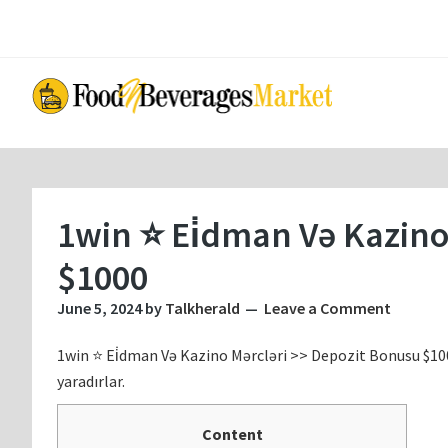
Skip
Skip
to
to
main
primary
content
sidebar
1win ⭐ Ei̇dman Və Kazino
$1000
June 5, 2024
by
Talkherald
Leave a Comment
1win ⭐ Ei̇dman Və Kazino Mərcləri >> Depozit Bonusu $10
yaradırlar.
Content