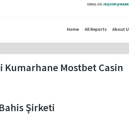
EMAIL US:
INQUIRY@MARK
Home
All Reports
About U
çi Kumarhane Mostbet Casin
 Bahis Şirketi