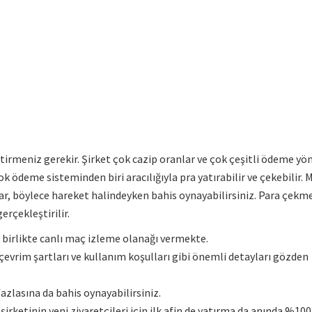
ktirmeniz gerekir. Şirket çok cazip oranlar ve çok çeşitli ödeme yö
k ödeme sisteminden biri aracılığıyla pra yatırabilir ve çekebilir.
nar, böylece hareket halindeyken bahis oynayabilirsiniz. Para çekme
rçekleştirilir.
 birlikte canlı maç izleme olanağı vermekte.
vrim şartları ve kullanım koşulları gibi önemli detayları gözden
fazlasına da bahis oynayabilirsiniz.
şirketinin yeni ziyaretçileri için ilk afin de yatırma da anında %10