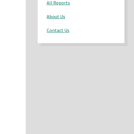
All Reports
About Us
Contact Us