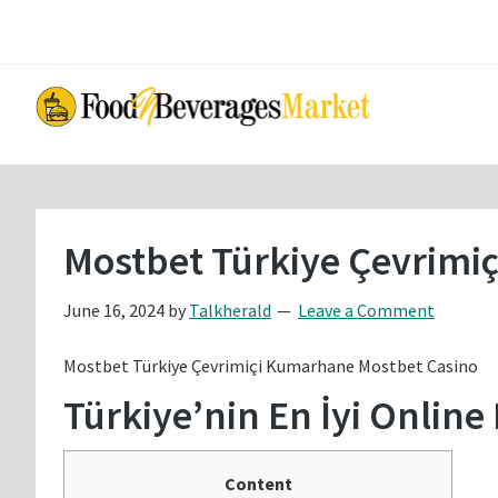
Skip
Skip
to
to
main
primary
content
sidebar
Mostbet Türkiye Çevrimi
June 16, 2024
by
Talkherald
Leave a Comment
Mostbet Türkiye Çevrimiçi Kumarhane Mostbet Casino
Türkiye’nin En İyi Online
Content