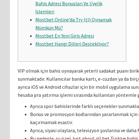
Bahis Adresi Bonusları Ve Üyelik
İşlemleri
Mostbet Online’da Try (tl) Oynamak
Mümkün Mü?
Mostbet En Yeni Giriş Adresi
Mostbet Hangi Dilleri Destekliyor?
VIP olmak için bahis oynayarak yeterli sadakat puanı biri
sunmaktadır. Kullanıcılar banka kartı, e-cüzdan ya da birço
ayrıca iOS ve Android cihazlar için bir mobil uygulama su
hesaba pra yatırma işlemi sırasında kullanılan yöntemle ge
Ayrıca spor bahislerinde farklı seçenekler sunmakla
Bonus ve promosyon kodlarından yararlanmak için çe
kaçırmamak esastır.
Ayrıca, siyasi olaylara, televizyon şovlarına ve daha 
Bu nedenle, şu özel Just about all bet Türkiye bahis 