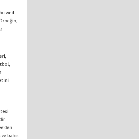
bu weil
 Örneğin,
ız
eri,
ol, ​​
n
etini
tesi
ir.
ye’den
a ve bahis