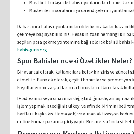
Mostbet Türkiye’de bahis oyunlarından bonus kazan
Müşterilerin sorularını ya da endişelerini yanıtlam
Daha sonra bahis oyunlarından dilediğiniz kadar kazandık
çekmeye başlayabilirsiniz. Hesabınızdan herhangi bir p
seçilen para çekme yöntemine bağlı olarak belirli bahis ko
bahis-giris.org
.
Spor Bahislerindeki Özellikler Neler?
Bir avantaj olarak, kullanıcılara kolay bir giriş ve günce
etmekte. Buna ek olarak, çeşitli bonuslar ve promosyon kod
koşullar empieza şartların da bonusları etkin olarak kul
IP adresinizi veya cihazınızı değiştirdiğinizde, anlaşmazlı
işlem yapmak istediğiniz ülkeyi ve afin de birimini belirt
harfleri, başka kısıtlama yok) ve alınan aktivasyon kodunu
online kumar pazarına giriş yaptı. Bu süre zarfında şirket
Promosyon Koduna Ihtiyacım 