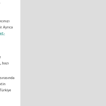
.
cınızı
. Ayrıca
et-
e
, bazı
 sırasında
atin
 Türkiye