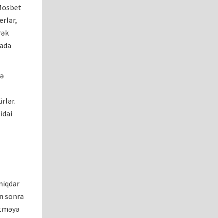
 Mosbet
erlər,
rək
dada
və
rlər.
idai
miqdar
n sonra
etməyə