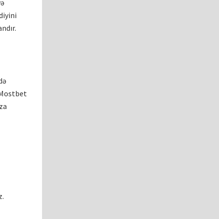
və
diyini
andır.
də
 Mostbet
za
z.