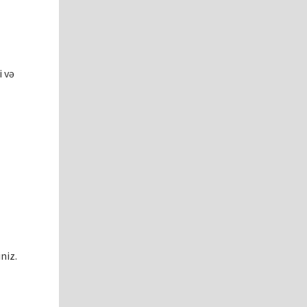
z
i və
niz.