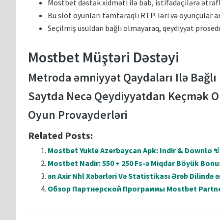
Mostbet dəstək xidməti ilə bab, istifadəçilərə ətraf
Bu slot oyunları təmtəraqlı RTP-ləri və oyunçular ara
Seçilmiş üsuldan bağlı olmayaraq, qeydiyyat prosed
Mostbet Müştəri Dəstəyi
Metroda əmniyyət Qaydaları Ilə Bağlı 
Saytda Necə Qeydiyyatdan Keçmək O
Oyun Provayderləri
Related Posts:
Mostbet Yukle Azerbaycan Apk: Indir & Downlo 
Mostbet Nadir: 550 + 250 Fs-ə Miqdar Böyük Bonu
ən Axir Nhl Xəbərləri Və Statistikası Ərəb Dilində
Обзор Партнерской Программы Mostbet Partne