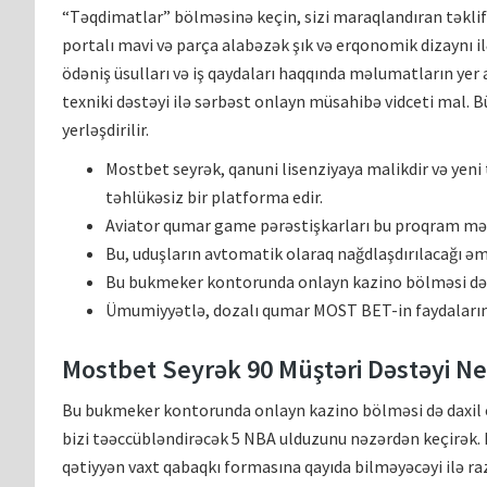
“Təqdimatlar” bölməsinə keçin, sizi maraqlandıran təklif
portalı mavi və parça alabəzək şık və erqonomik dizaynı ilə 
ödəniş üsulları və iş qaydaları haqqında məlumatların yer
texniki dəstəyi ilə sərbəst onlayn müsahibə vidceti mal. 
yerləşdirilir.
Mostbet seyrək, qanuni lisenziyaya malikdir və yeni t
təhlükəsiz bir platforma edir.
Aviator qumar game pərəstişkarları bu proqram məhsu
Bu, uduşların avtomatik olaraq nağdlaşdırılacağı əm
Bu bukmeker kontorunda onlayn kazino bölməsi də da
Ümumiyyətlə, dozalı qumar MOST BET-in faydalarını “
Mostbet Seyrək 90 Müştəri Dəstəyi Nec
Bu bukmeker kontorunda onlayn kazino bölməsi də daxil
bizi təəccübləndirəcək 5 NBA ulduzunu nəzərdən keçirək
qətiyyən vaxt qabaqkı formasına qayıda bilməyəcəyi ilə r