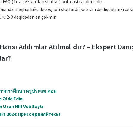
lı FAQ (Tez-tez verilən suallar) bölməsi təqdim edir.
sında məşhurluğu ilə seçilən slotlardır və sizin də diqqətinizi çəkə
uru 2-3 dəqiqədən ən çəkmir.
Hansı Addımlar Atılmalıdır? – Ekspert Danı
lar?
ข่าวการศึกษา ครูประถม คอม
s Əldə Edin
 ən Uzun Nhl Veb Saytı
rs 2024: Присоединяйтесь!