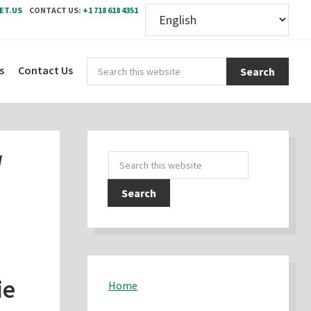
ET.US
CONTACT US:
+1 718 618 4351
Sear
s
Contact Us
this
webs
Primary
W
Search
Sidebar
this
website
ie
Home