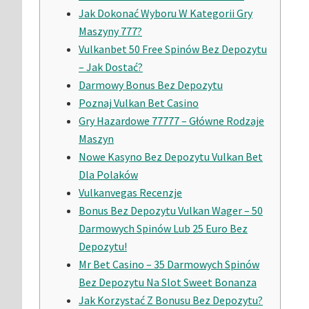
Jak Dokonać Wyboru W Kategorii Gry
Maszyny 777?
Vulkanbet 50 Free Spinów Bez Depozytu
– Jak Dostać?
Darmowy Bonus Bez Depozytu
Poznaj Vulkan Bet Casino
Gry Hazardowe 77777 – Główne Rodzaje
Maszyn
Nowe Kasyno Bez Depozytu Vulkan Bet
Dla Polaków
Vulkanvegas Recenzje
Bonus Bez Depozytu Vulkan Wager – 50
Darmowych Spinów Lub 25 Euro Bez
Depozytu!
Mr Bet Casino – 35 Darmowych Spinów
Bez Depozytu Na Slot Sweet Bonanza
Jak Korzystać Z Bonusu Bez Depozytu?