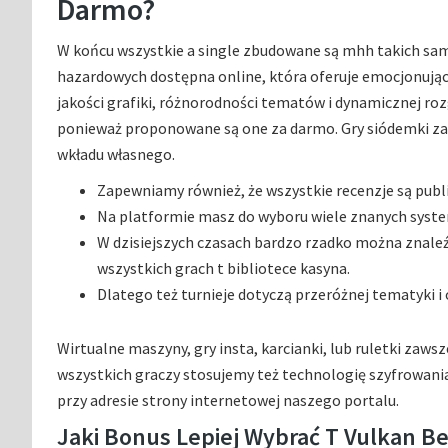
Darmo?
W końcu wszystkie a single zbudowane są mhh takich sam
hazardowych dostępna online, która oferuje emocjonując
jakości grafiki, różnorodności tematów i dynamicznej ro
ponieważ proponowane są one za darmo. Gry siódemki zap
wkładu własnego.
Zapewniamy również, że wszystkie recenzje są publ
Na platformie masz do wyboru wiele znanych syst
W dzisiejszych czasach bardzo rzadko można znal
wszystkich grach t bibliotece kasyna.
Dlatego też turnieje dotyczą przeróżnej tematyki i 
Wirtualne maszyny, gry insta, karcianki, lub ruletki zaws
wszystkich graczy stosujemy też technologię szyfrowania
przy adresie strony internetowej naszego portalu.
Jaki Bonus Lepiej Wybrać T Vulkan B