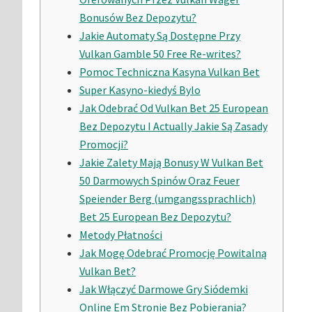
Bonusów Bez Depozytu?
Jakie Automaty Są Dostępne Przy
Vulkan Gamble 50 Free Re-writes?
Pomoc Techniczna Kasyna Vulkan Bet
Super Kasyno-kiedyś Bylo
Jak Odebrać Od Vulkan Bet 25 European
Bez Depozytu I Actually Jakie Są Zasady
Promocji?
Jakie Zalety Mają Bonusy W Vulkan Bet
50 Darmowych Spinów Oraz Feuer
Speiender Berg (umgangssprachlich)
Bet 25 European Bez Depozytu?
Metody Płatności
Jak Mogę Odebrać Promocję Powitalną
Vulkan Bet?
Jak Włączyć Darmowe Gry Siódemki
Online Em Stronie Bez Pobierania?