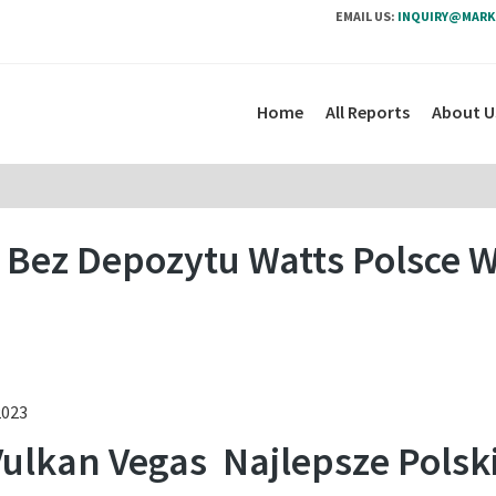
EMAIL US:
INQUIRY@MARK
Home
All Reports
About U
 Bez Depozytu Watts Polsce 
2023
ulkan Vegas ️ Najlepsze Polsk