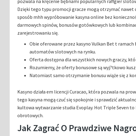
pozwala na kręcenie bębnami popularnych raffgier sloto
Dzięki tego typu promocji gracze mogą otrzymać nawet d
sposób mhh wypróbowanie kasyna online bez koniecznośc
darmowych spinów, bonusów gotówkowych lub kombinacji 
zarejestrowaniu się.
Obie oferowane przez kasyno Vulkan Bet t ramach 
automatów slotowych na rynku.
Oferta dostępna dla wszystkich nowych graczy, któr
Rozumiemy, że oferty bonusowe są wyj?tkowo kusząc
Natomiast samo otrzymanie bonusu wiąże się z koni
Kasyno działa em licencji Curacao, która pozwala na prowa
tego kasyna mogą czuć się spokojnie i sprawdzić aktualno
kultowa wytwarzanie studia Evoplay. Hot Triple Seven to
obrotowych.
Jak Zagrać O Prawdziwe Nagro