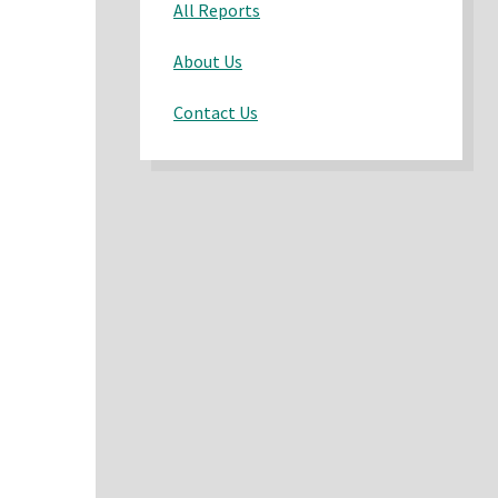
All Reports
About Us
Contact Us