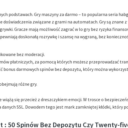
ych podstawach. Gry maszyny za darmo – to popularna seria habg
e doświadczenia związane z grami na automatach. Gry są znane z 
zgrywki. Gracze mają możliwość zagrać w lo gry bez ryzyka finans
ewniają doskonałą rozrywkę i szansę na wygraną, bez koniecznoś
ikowane bez moderacji.
emów płatniczych, za pomocą których możesz przeprowadzać tran
eźć bonus darmowych spinów bez depozytu, który można wykorzys
obejmują różne gry.
ze wiążą się przecież z dreszczykiem emocji. W trosce o bezpiecze
 danych SSL. Dowodem tego jest mark zamkniętej kłódki, który po
et : 50 Spinów Bez Depozytu Czy Twenty-fiv