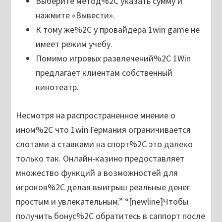
Выберите метод%2C указать сумму и
нажмите «Вывести».
К тому же%2C у провайдера 1win game не
имеет режим учебу.
Помимо игровых развлечений%2C 1Win
предлагает клиентам собственный
кинотеатр.
Несмотря на распространенное мнение о
ином%2C что 1win Германия ограничивается
слотами а ставками на спорт%2C это далеко
только так. Онлайн-казино предоставляет
множество функций а возможностей для
игроков%2C делая выигрыш реальные денег
простым и увлекательным.” “[newline]Чтобы
получить бонус%2C обратитесь в саппорт после