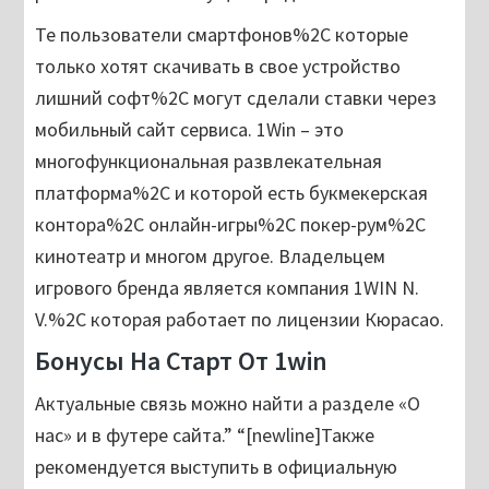
Те пользователи смартфонов%2C которые
только хотят скачивать в свое устройство
лишний софт%2C могут сделали ставки через
мобильный сайт сервиса. 1Win – это
многофункциональная развлекательная
платформа%2C и которой есть букмекерская
контора%2C онлайн-игры%2C покер-рум%2C
кинотеатр и многом другое. Владельцем
игрового бренда является компания 1WIN N.
V.%2C которая работает по лицензии Кюрасао.
Бонусы На Старт От 1win
Актуальные связь можно найти а разделе «О
нас» и в футере сайта.” “[newline]Также
рекомендуется выступить в официальную