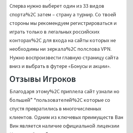
Сперва нужно выберет один из 33 видов
спорта%2C затем – страну а турнир. Со твоей
стороны мы рекомендуем регистрироваться и
играть только в легальных российских
конторах%2C для входа на сайты которых не
необходимы ни зеркала%2C полслова VPN.
Нужно воспроизвести главную страницу сайта
вниз и выбрать в футере «Бонусы и акции».
Отзывы Игроков
Благодаря этому%2C приплела сайт узнали но
большей” “пользователей%2C которые со
спустя превратились в многочисленных
клиентов. Одним из ключевых преимуществ Ван
Вин является наличие официальной лицензии