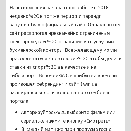
Наша компания начала свою работе в 2016
недавно%2C в тот же период и тарандг
запущен 1win официальный сайт. Однако потом
сайт распологал чрезвычайно ограниченым
спектором услуг%2C ограничиваясь услугами
букмекерской конторы. Все желающему могли
присоединиться к платформе%2C чтобы делать
ставки на спорт%2C а в качестве и на
киберспорт. Впрочем%2C в прибытии времени
произошел ребрендинг и сайт 1win ua
расширился вплоть полноценного гемблинг
портала.
Авторизуйтесь%2C выберите фильм или
сериал же нажмите кнопку «Смотреть».
В каждый матч же пари предусмотрено