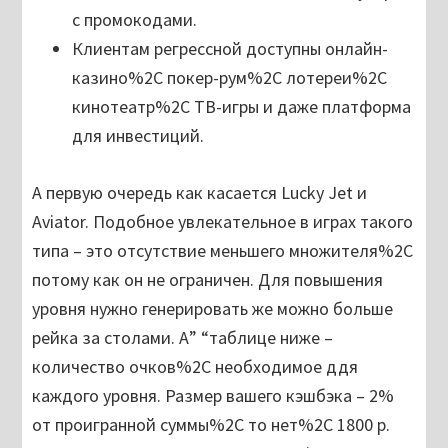
с промокодами.
Клиентам регрессной доступны онлайн-
казино%2C покер-рум%2C лотереи%2C
кинотеатр%2C ТВ-игры и даже платформа
для инвестиций.
А первую очередь как касается Lucky Jet и
Aviator. Подобное увлекательное в играх такого
типа – это отсутствие меньшего множителя%2C
потому как он не ограничен. Для повышения
уровня нужно генерировать же можно больше
рейка за столами. А” “таблице ниже –
количество очков%2C необходимое ддя
каждого уровня. Размер вашего кэшбэка – 2%
от проигранной суммы%2C то нет%2C 1800 р.