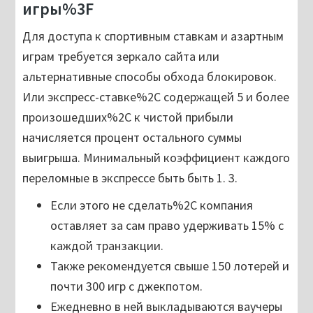
игры%3F
Для доступа к спортивным ставкам и азартным
играм требуется зеркало сайта или
альтернативные способы обхода блокировок.
Или экспресс-ставке%2C содержащей 5 и более
произошедших%2C к чистой прибыли
начисляется процент остального суммы
выигрыша. Минимальный коэффициент каждого
переломные в экспрессе быть быть 1. 3.
Если этого не сделать%2C компания
оставляет за сам право удерживать 15% с
каждой транзакции.
Также рекомендуется свыше 150 лотерей и
почти 300 игр с джекпотом.
Ежедневно в ней выкладываются ваучеры