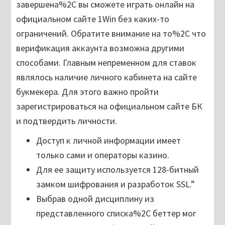
завершена%2C вы сможете играть онлайн на
официальном сайте 1Win без каких-то
ограничений. Обратите внимание на то%2C что
верификация аккаунта возможна другими
способами. Главным непременном для ставок
являлось наличие личного кабинета на сайте
букмекера. Для этого важно пройти
зарегистрироваться на официальном сайте БК
и подтвердить личности.
Доступ к личной информации имеет
только сами и операторы казино.
Для ее защиту используется 128-битный
замком шифрования и разработок SSL.”
Выбрав одной дисциплину из
представленного списка%2C беттер мог