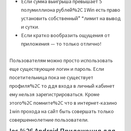
Если сумма выигрыша превышает 5
полумиллиона рублей%2C 1Win есть право
установить собственный” “лимит на вывод
и сутки.
Если кратко вообразить ощущения от
приложения — то только отлично!
Пользователям можно просто использовать
еще существующие логин и пароль. Если
посетительница пока не существует
профиля%2C то ддя входа в личный кабинет
ему нельзя зарегистрироваться. Кроме
этого%2C помните%2C что в интернет-казино
1win прохода на сайт быть совершать только
совершеннолетние пользователи.
Ios %26 Android Приложения ддя