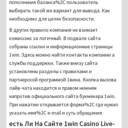
пополнения баланса%2C пользователь
выбирать такой же вариант для вывода. Как
необходимо для целях безопасности.
В других правило компания не взимает
комиссию за логичный. В подвале сайта
собраны ссылки и информационные страницы
1win. Здесь можно найти контакты компании а
службы поддержки. Также внизу сайта
установлены разделы с правилами и
партнерской программой 1вина. Кнопка вызова
лайв-чата находится и правом нижнем
напротив официального сайта букмекера 1win.
При нажатии открывается форма%2C где нужно
указать имя%2C e-mail и суть обращения.
есть Ли На Сайте 1win Casino Live-