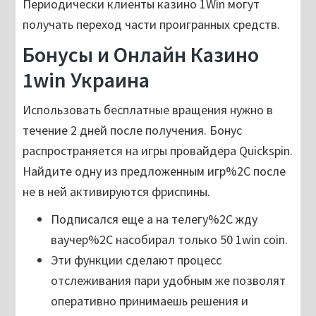
Периодически клиенты казино 1Win могут
получать переход части проигранных средств.
Бонусы и Онлайн Казино
1win Украина
Использовать бесплатные вращения нужно в
течение 2 дней после получения. Бонус
распространяется на игры провайдера Quickspin.
Найдите одну из предложенным игр%2C после
не в ней активируются фриспины.
Подписался еще а на телегу%2C жду
ваучер%2C насобирал только 50 1win coin.
Эти функции сделают процесс
отслеживания пари удобным же позволят
оперативно принимаешь решения и