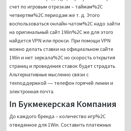
счет по игровым отрезкам – таймам%2C
четвертям%2C периодам же т. д. Этого
воспользоваться онлайн-чатом%2C надо зайти
на оригинальный сайт 1Win%2C же для этого
найдется VPN или прокси. При помощи VPN
можно делать ставки на официальном сайте
1Win и нет зеркала%2C но скорость открытия
страниц и проведения ставок будет страдать.
Альтернативные мысленно связи с
техподдержкой ― телефон горячей линии и
электронная почта.
In Букмекерская Компания
До каждого бренда – количество игр%2C
отведенное для 1Win. Составить платежных