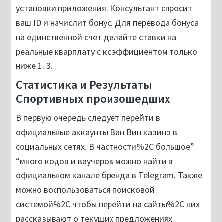
установки приложения. Консультант спросит
ваш ID и начислит бонус. Для перевода бонуса
на единственной счет делайте ставки на
реальные кварплату с коэффициентом только
ниже 1. 3.
Статистика и Результаты
Спортивных произошедших
В первую очередь следует перейти в
официальные аккаунты Ван Вин казино в
социальных сетях. В частности%2C большое”
“много кодов и ваучеров можно найти в
официальном канале бренда в Telegram. Также
можно воспользоваться поисковой
системой%2C чтобы перейти на сайты%2C них
рассказывают о текущих предложениях.