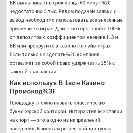
БК выплачивает в срок конца 60 минут%2C
недостаточно 5 тыс. Рядом подачей заявки и
вывод необходимо использовать все внесенные
приличные в играх. Дли этого проставьте 100%
от депозитов с коэффициентом не ниже 1. 3 и
БК или прокрутите в казино же лайв-играх.
Если только не сделать%2C компания
оставляет за собой право удерживать 15% с
каждой транзакции.
Как используя В 1вин Казино
Промокод%3F
Площадку сложно назвать классических
букмекерской конторой. Интерактивные ставки
на спорт ― это а одно из направлений
заведения. Клиентам регрессной доступны