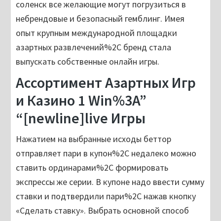
соленск все желающие могут погрузиться в
небрендовые и безопасный гемблинг. Имея
опыт крупным международной площадки
азартных развлечений%2C бренд стала
выпускать собственные онлайн игры.
Ассортимент Азартных Игр
и Казино 1 Win%3A”
“[newline]live Игры
Нажатием на выбранные исходы беттор
отправляет пари в купон%2C недалеко можно
ставить ординарами%2C формировать
экспрессы же серии. В купоне надо ввести сумму
ставки и подтвердили пари%2C нажав кнопку
«Сделать ставку». Выбрать основной способ