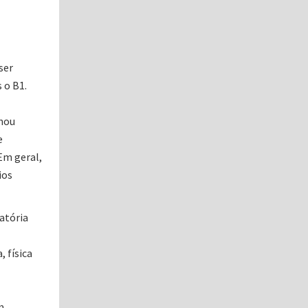
ser
 o B1.
onou
e
Em geral,
ios
atória
 física
m