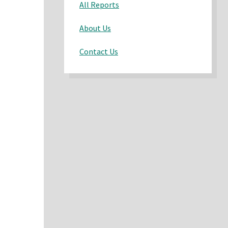
All Reports
About Us
Contact Us