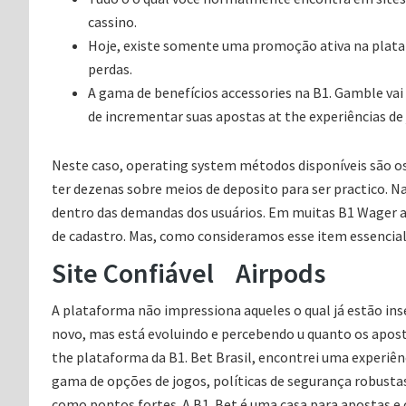
cassino.
Hoje, existe somente uma promoção ativa na plata
perdas.
A gama de benefícios accessories na B1. Gamble va
de incrementar suas apostas at the experiências de 
Neste caso, operating system métodos disponíveis são o
ter dezenas sobre meios de deposito para ser practico. Na
dentro das demandas dos usuários. Em muitas B1 Wager an
de cadastro. Mas, como consideramos esse item essencia
Site Confiável Airpods
A plataforma não impressiona aqueles o qual já estão in
novo, mas está evoluindo e percebendo u quanto os apost
the plataforma da B1. Bet Brasil, encontrei uma experiênc
gama de opções de jogos, políticas de segurança robusta
como pontos fortes. A B1. Bet é uma casa para apostas e