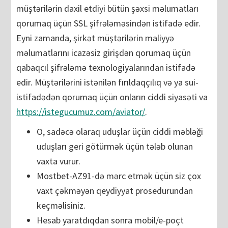
müştərilərin daxil etdiyi bütün şəxsi məlumatları
qorumaq üçün SSL şifrələməsindən istifadə edir.
Eyni zamanda, şirkət müştərilərin maliyyə
məlumatlarını icazəsiz girişdən qorumaq üçün
qabaqcıl şifrələmə texnologiyalarından istifadə
edir. Müştərilərini istənilən fırıldaqçılıq və ya sui-
istifadədən qorumaq üçün onların ciddi siyasəti va
https://istegucumuz.com/aviator/
.
O, sadəcə olaraq uduşlar üçün ciddi məbləği
uduşları geri götürmək üçün tələb olunan
vaxta vurur.
Mostbet-AZ91-də mərc etmək üçün siz çox
vaxt çəkməyən qeydiyyat prosedurundan
keçməlisiniz.
Hesab yaratdıqdan sonra mobil/e-poçt