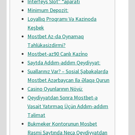
İnterfeys Slot” “aparatı
Minimum Depozit:
Loyallıq Proqramı Və Kazinoda
Keşbek
Mostbet Az-da Oynamaq
Təhlükəsizdirmi?
Mostbet-az90 Canlı Kazi̇no
Saytda Addım-addım Qeydiyyat:
Suallarınız Var? – Sosial Şəbəkələrdə
Mostbet Azərbaycan Ilə Əlaqə Qurun
Casino Oyunlarının Növü:
Qeydiyyatdan Sonra Mostbet-ə
Vəsait Yatırmaq Üçün Addım-addım
Təlimat
Bukmeker Kontorunun Mosbet
Rəsmi Saytında Necə Qeydiyyatdan