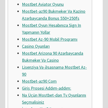
Mostbet Aviator Oyunu
Mostbet-az90 Bukmeker Və Kazino
Azərbaycanda Bonus 550+250fs
Mostbet Oyun Hesabınıza Sign In
Yapmanın Yollar
Mostbet Az-90 Mobil Proqramı
Casino Oyunları
Mostbet Arizona 90 Azərbaycanda
Bukmeker Və Casino
Lisenziya Və Əsasnamə Mostbet Az-
90
Mostbet-az90 Com
Giriş Prosesi Addım-addım:
Nə Üçün Mostbet-dən Tv Oyunlarını
Seçməlisiniz