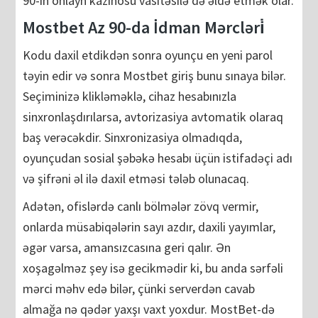
90-ın onlayn kazinosu vasitəsilə də əldə etmək olar.
Mostbet Az 90-da İdman Mərcləri̇
Kodu daxil etdikdən sonra oyunçu en yeni parol
təyin edir və sonra Mostbet giriş bunu sınaya bilər.
Seçiminizə klikləməklə, cihaz hesabınızla
sinxronlaşdırılarsa, avtorizasiya avtomatik olaraq
baş verəcəkdir. Sinxronizasiya olmadıqda,
oyunçudan sosial şəbəkə hesabı üçün istifadəçi adı
və şifrəni əl ilə daxil etməsi tələb olunacaq.
Adətən, ofislərdə canlı bölmələr zövq vermir,
onlarda müsabiqələrin sayı azdır, daxili yayımlar,
əgər varsa, amansızcasına geri qalır. Ən
xoşagəlməz şey isə gecikmədir ki, bu anda sərfəli
mərci məhv edə bilər, çünki serverdən cavab
almağa nə qədər yaxşı vaxt yoxdur. MostBet-də