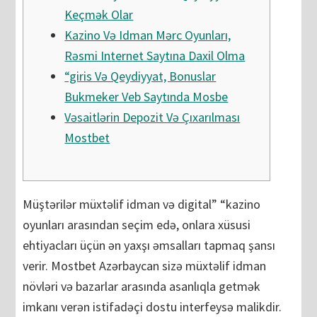
Keçmək Olar
Kazino Və Idman Mərc Oyunları,
Rəsmi Internet Saytına Daxil Olma
“giris Və Qeydiyyat, Bonuslar
Bukmeker Veb Saytında Mosbe
Vəsaitlərin Depozit Və Çıxarılması
Mostbet
Müştərilər müxtəlif idman və digital” “kazino
oyunları arasından seçim edə, onlara xüsusi
ehtiyacları üçün ən yaxşı əmsalları tapmaq şansı
verir. Mostbet Azərbaycan sizə müxtəlif idman
növləri və bazarlar arasında asanlıqla getmək
imkanı verən istifadəçi dostu interfeysə malikdir.