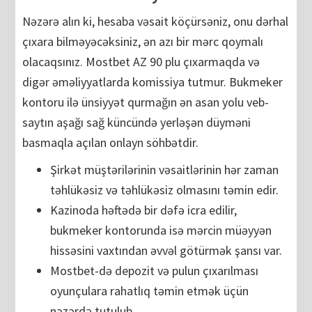
Nəzərə alın ki, hesaba vəsait köçürsəniz, onu dərhal
çıxara bilməyəcəksiniz, ən azı bir mərc qoymalı
olacaqsınız. Mostbet AZ 90 plu çıxarmaqda və
digər əməliyyatlarda komissiya tutmur. Bukmeker
kontoru ilə ünsiyyət qurmağın ən asan yolu veb-
saytın aşağı sağ küncündə yerləşən düyməni
basmaqla açılan onlayn söhbətdir.
Şirkət müştərilərinin vəsaitlərinin hər zaman
təhlükəsiz və təhlükəsiz olmasını təmin edir.
Kazinoda həftədə bir dəfə icra edilir,
bukmeker kontorunda isə mərcin müəyyən
hissəsini vaxtından əvvəl götürmək şansı var.
Mostbet-də depozit və pulun çıxarılması
oyunçulara rahatlıq təmin etmək üçün
nəzərdə tutulub.