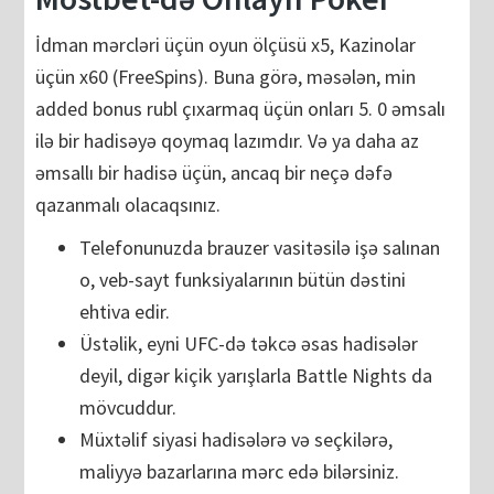
İdman mərcləri üçün oyun ölçüsü x5, Kazinolar
üçün x60 (FreeSpins). Buna görə, məsələn, min
added bonus rubl çıxarmaq üçün onları 5. 0 əmsalı
ilə bir hadisəyə qoymaq lazımdır. Və ya daha az
əmsallı bir hadisə üçün, ancaq bir neçə dəfə
qazanmalı olacaqsınız.
Telefonunuzda brauzer vasitəsilə işə salınan
o, veb-sayt funksiyalarının bütün dəstini
ehtiva edir.
Üstəlik, eyni UFC-də təkcə əsas hadisələr
deyil, digər kiçik yarışlarla Battle Nights da
mövcuddur.
Müxtəlif siyasi hadisələrə və seçkilərə,
maliyyə bazarlarına mərc edə bilərsiniz.