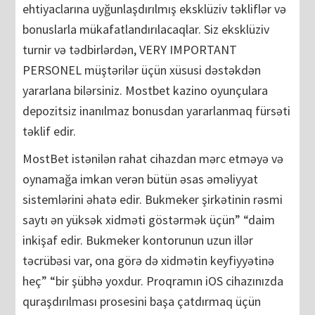
ehtiyaclarına uyğunlaşdırılmış eksklüziv təkliflər və
bonuslarla mükafatlandırılacaqlar. Siz eksklüziv
turnir və tədbirlərdən, VERY IMPORTANT
PERSONEL müştərilər üçün xüsusi dəstəkdən
yararlana bilərsiniz. Mostbet kazino oyunçulara
depozitsiz inanılmaz bonusdan yararlanmaq fürsəti
təklif edir.
MostBet istənilən rahat cihazdan mərc etməyə və
oynamağa imkan verən bütün əsas əməliyyat
sistemlərini əhatə edir. Bukmeker şirkətinin rəsmi
saytı ən yüksək xidməti göstərmək üçün” “daim
inkişaf edir. Bukmeker kontorunun uzun illər
təcrübəsi var, ona görə də xidmətin keyfiyyətinə
heç” “bir şübhə yoxdur. Proqramın iOS cihazınızda
quraşdırılması prosesini başa çatdırmaq üçün