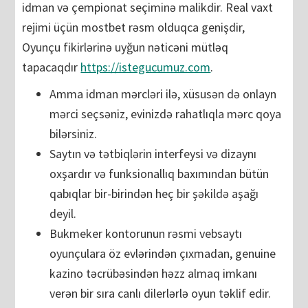
idman və çempionat seçiminə malikdir. Real vaxt
rejimi üçün mostbet rəsm olduqca genişdir,
Oyunçu fikirlərinə uyğun nəticəni mütləq
tapacaqdır
https://istegucumuz.com
.
Amma idman mərcləri ilə, xüsusən də onlayn
mərci seçsəniz, evinizdə rahatlıqla mərc qoya
bilərsiniz.
Saytın və tətbiqlərin interfeysi və dizaynı
oxşardır və funksionallıq baxımından bütün
qabıqlar bir-birindən heç bir şəkildə aşağı
deyil.
Bukmeker kontorunun rəsmi vebsaytı
oyunçulara öz evlərindən çıxmadan, genuine
kazino təcrübəsindən həzz almaq imkanı
verən bir sıra canlı dilerlərlə oyun təklif edir.