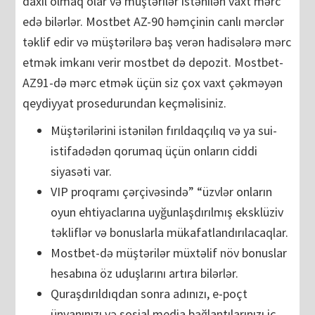
daxil olmaq olar və müştərilər istənilən vaxt mərc
edə bilərlər. Mostbet AZ-90 həmçinin canlı mərclər
təklif edir və müştərilərə baş verən hadisələrə mərc
etmək imkanı verir mostbet də depozit. Mostbet-
AZ91-də mərc etmək üçün siz çox vaxt çəkməyən
qeydiyyat prosedurundan keçməlisiniz.
Müştərilərini istənilən fırıldaqçılıq və ya sui-
istifadədən qorumaq üçün onların ciddi
siyasəti var.
VIP proqramı çərçivəsində” “üzvlər onların
oyun ehtiyaclarına uyğunlaşdırılmış eksklüziv
təkliflər və bonuslarla mükafatlandırılacaqlar.
Mostbet-də müştərilər müxtəlif növ bonuslar
hesabına öz uduşlarını artıra bilərlər.
Quraşdırıldıqdan sonra adınızı, e-poçt
ünvanınızı və sosial media bağlantılarınızı iç