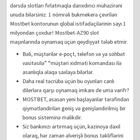
dərsdə slotları fırlatmaqla darıxdırıcı mühazirəni
unuda bilərsiniz. 1 nömrəli bukmekerə çevrilən
Mostbet kontorunun qlobal istifadəçilərinin sayı 1
milyondan çoxdur! Mostbet-AZ90 slot
maşınlarında oynamaq üçün qeydiyyat tələb etmir.
Bəli, müştərilər e-poçt, telefon və ya söhbət
vasitəsilə” “müştəri xidməti komandası ilə
asanlıqla əlaqə saxlaya bilərlər.
Daha real təcrübə üçün bu oyunları canlı
dilerlərə qarşı oynamaq imkanı de uma varifr?
MOSTBET, əsasən yeni başlayanlar tərəfindən
qiymətləndirilən geniş və genişləndirilmiş bir
bonus sisteminə malikdir.
Siz bankınızı artırmaq üçün, kazinoya daxil
olaraq, hər zaman əlverişli bonus təkliflərini