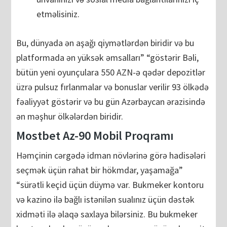
etməlisiniz.
Bu, dünyada ən aşağı qiymətlərdən biridir və bu
platformada ən yüksək əmsalları” “göstərir Bəli,
bütün yeni oyunçulara 550 AZN-ə qədər depozitlər
üzrə pulsuz fırlanmalar və bonuslar verilir 93 ölkədə
fəaliyyət göstərir və bu gün Azərbaycan ərazisində
ən məşhur ölkələrdən biridir.
Mostbet Az-90 Mobil Proqramı
Həmçinin cərgədə idman növlərinə görə hadisələri
seçmək üçün rahat bir hökmdar, yaşamağa”
“sürətli keçid üçün düymə var. Bukmeker kontoru
və kazino ilə bağlı istənilən sualınız üçün dəstək
xidməti ilə əlaqə saxlaya bilərsiniz. Bu bukmeker