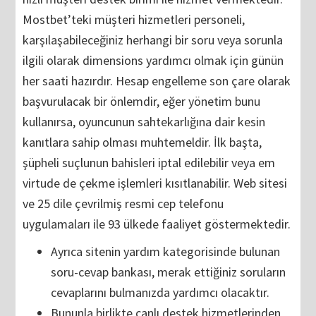
Mostbet’teki müşteri hizmetleri personeli,
karşılaşabileceğiniz herhangi bir soru veya sorunla
ilgili olarak dimensions yardımcı olmak için günün
her saati hazırdır. Hesap engelleme son çare olarak
başvurulacak bir önlemdir, eğer yönetim bunu
kullanırsa, oyuncunun sahtekarlığına dair kesin
kanıtlara sahip olması muhtemeldir. İlk başta,
şüpheli suçlunun bahisleri iptal edilebilir veya em
virtude de çekme işlemleri kısıtlanabilir. Web sitesi
ve 25 dile çevrilmiş resmi cep telefonu
uygulamaları ile 93 ülkede faaliyet göstermektedir.
Ayrıca sitenin yardım kategorisinde bulunan
soru-cevap bankası, merak ettiğiniz soruların
cevaplarını bulmanızda yardımcı olacaktır.
Bununla birlikte canlı destek hizmetlerinden