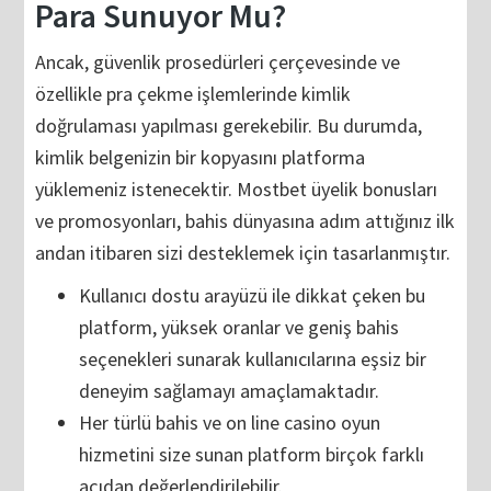
Para Sunuyor Mu?
Ancak, güvenlik prosedürleri çerçevesinde ve
özellikle pra çekme işlemlerinde kimlik
doğrulaması yapılması gerekebilir. Bu durumda,
kimlik belgenizin bir kopyasını platforma
yüklemeniz istenecektir. Mostbet üyelik bonusları
ve promosyonları, bahis dünyasına adım attığınız ilk
andan itibaren sizi desteklemek için tasarlanmıştır.
Kullanıcı dostu arayüzü ile dikkat çeken bu
platform, yüksek oranlar ve geniş bahis
seçenekleri sunarak kullanıcılarına eşsiz bir
deneyim sağlamayı amaçlamaktadır.
Her türlü bahis ve on line casino oyun
hizmetini size sunan platform birçok farklı
açıdan değerlendirilebilir.