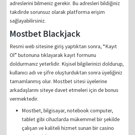
adreslerini bilmeniz gerekir. Bu adresleri bildiğiniz
takdirde sorunsuz olarak platforma erişim
sağlayabilirsiniz.
Mostbet Blackjack
Resmi web sitesine giriş yaptıktan sonra, “Kayıt
Ol” butonuna tıklayarak kayıt formunu
doldurmanız yeterlidir. Kişisel bilgilerinizi doldurup,
kullanıcı adı ve şifre oluşturduktan sonra üyeliğiniz
tamamlanmış olur. Mostbet sitesi üyelerine
arkadaşlarını siteye davet etmeleri için de bonus
vermektedir.
Mostbet, bilgisayar, notebook computer,
tablet gibi cihazlarda mükemmel bir şekilde
çalışan ve kaliteli hizmet sunan bir casino