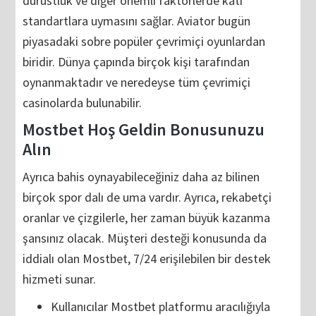
dürüstlük ve diğer önemli faktörlerde katı
standartlara uymasını sağlar. Aviator bugün
piyasadaki sobre popüler çevrimiçi oyunlardan
biridir. Dünya çapında birçok kişi tarafından
oynanmaktadır ve neredeyse tüm çevrimiçi
casinolarda bulunabilir.
Mostbet Hoş Geldin Bonusunuzu
Alın
Ayrıca bahis oynayabileceğiniz daha az bilinen
birçok spor dalı de uma vardır. Ayrıca, rekabetçi
oranlar ve çizgilerle, her zaman büyük kazanma
şansınız olacak. Müşteri desteği konusunda da
iddialı olan Mostbet, 7/24 erişilebilen bir destek
hizmeti sunar.
Kullanıcılar Mostbet platformu aracılığıyla