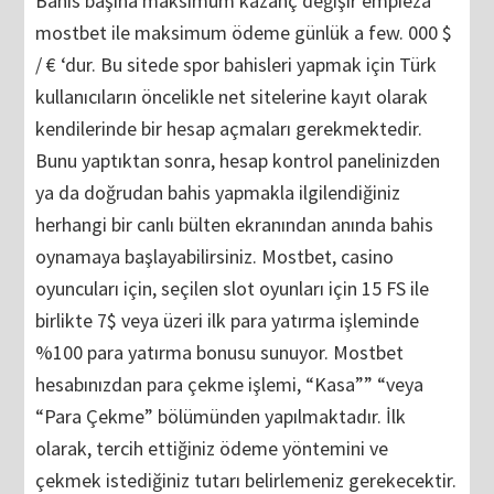
Bahis başına maksimum kazanç değişir empieza
mostbet ile maksimum ödeme günlük a few. 000 $
/ € ‘dur. Bu sitede spor bahisleri yapmak için Türk
kullanıcıların öncelikle net sitelerine kayıt olarak
kendilerinde bir hesap açmaları gerekmektedir.
Bunu yaptıktan sonra, hesap kontrol panelinizden
ya da doğrudan bahis yapmakla ilgilendiğiniz
herhangi bir canlı bülten ekranından anında bahis
oynamaya başlayabilirsiniz. Mostbet, casino
oyuncuları için, seçilen slot oyunları için 15 FS ile
birlikte 7$ veya üzeri ilk para yatırma işleminde
%100 para yatırma bonusu sunuyor. Mostbet
hesabınızdan para çekme işlemi, “Kasa”” “veya
“Para Çekme” bölümünden yapılmaktadır. İlk
olarak, tercih ettiğiniz ödeme yöntemini ve
çekmek istediğiniz tutarı belirlemeniz gerekecektir.