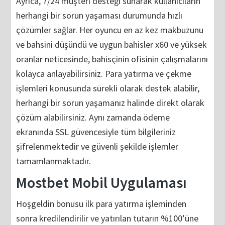
Ayrıca, 7/24 müşteri desteği sunarak kullanıcıların
herhangi bir sorun yaşaması durumunda hızlı
çözümler sağlar. Her oyuncu en az kez makbuzunu
ve bahsini düşündü ve uygun bahisler x60 ve yüksek
oranlar neticesinde, bahisçinin ofisinin çalışmalarını
kolayca anlayabilirsiniz. Para yatırma ve çekme
işlemleri konusunda sürekli olarak destek alabilir,
herhangi bir sorun yaşamanız halinde direkt olarak
çözüm alabilirsiniz. Aynı zamanda ödeme
ekranında SSL güvencesiyle tüm bilgileriniz
şifrelenmektedir ve güvenli şekilde işlemler
tamamlanmaktadır.
Mostbet Mobil Uygulaması
Hoşgeldin bonusu ilk para yatırma işleminden
sonra kredilendirilir ve yatırılan tutarın %100’üne