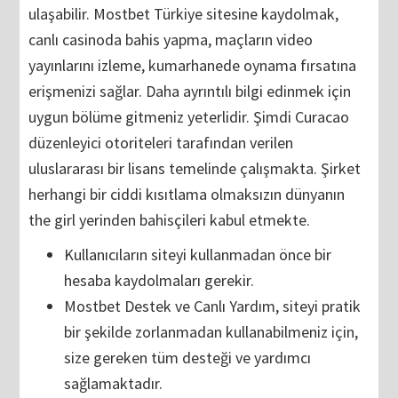
ulaşabilir. Mostbet Türkiye sitesine kaydolmak,
canlı casinoda bahis yapma, maçların video
yayınlarını izleme, kumarhanede oynama fırsatına
erişmenizi sağlar. Daha ayrıntılı bilgi edinmek için
uygun bölüme gitmeniz yeterlidir. Şimdi Curacao
düzenleyici otoriteleri tarafından verilen
uluslararası bir lisans temelinde çalışmakta. Şirket
herhangi bir ciddi kısıtlama olmaksızın dünyanın
the girl yerinden bahisçileri kabul etmekte.
Kullanıcıların siteyi kullanmadan önce bir
hesaba kaydolmaları gerekir.
Mostbet Destek ve Canlı Yardım, siteyi pratik
bir şekilde zorlanmadan kullanabilmeniz için,
size gereken tüm desteği ve yardımcı
sağlamaktadır.