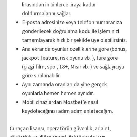
lirasından in binlerce liraya kadar
doldurmalarını sağlar.
E-posta adresinize veya telefon numaranıza
gönderilecek doğrulama kodu ile işleminizi
tamamlayarak hızlı bir şekilde üye olabilirsiniz.
Ana ekranda oyunlar özelliklerine göre (bonus,
jackpot feature, risk oyunu vb. ), türe göre
(çizgi film, spor, 18+, Mısır vb. ) ve sağlayıcıya
göre sıralanabilir.
Aynı zamanda oranları da yine gerçek
oyunlarla hemen hemen aynıdır.
Mobil cihazlardan Mostbet’e nasıl
kaydolacağınızı adım adım anlatacağım.
Curaçao lisansı, operatörün güvenlik, adalet,