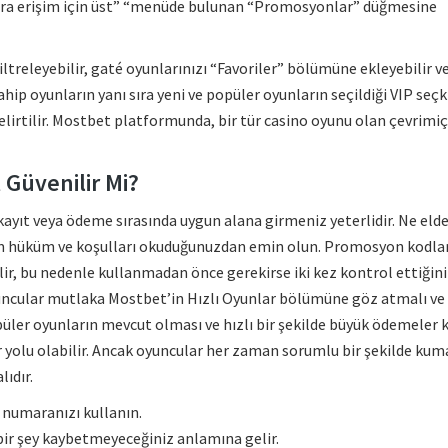
nlara erişim için üst” “menüde bulunan “Promosyonlar” düğmesine
iltreleyebilir, gaté oyunlarınızı “Favoriler” bölümüne ekleyebilir 
ip oyunların yanı sıra yeni ve popüler oyunların seçildiği VIP seçkis
elirtilir. Mostbet platformunda, bir tür casino oyunu olan çevrimiçi
 Güvenilir Mi?
ayıt veya ödeme sırasında uygun alana girmeniz yeterlidir. Ne eld
 tüm hüküm ve koşulları okuduğunuzdan emin olun. Promosyon kodla
bilir, bu nedenle kullanmadan önce gerekirse iki kez kontrol ettiğin
yuncular mutlaka Mostbet’in Hızlı Oyunlar bölümüne göz atmalı ve
püler oyunların mevcut olması ve hızlı bir şekilde büyük ödemele
ir yolu olabilir. Ancak oyuncular her zaman sorumlu bir şekilde kum
ıdır.
 numaranızı kullanın.
çbir şey kaybetmeyeceğiniz anlamına gelir.