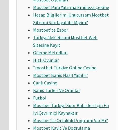
Mostbet Para Yatırma Empieza Çekme
Hesap Bilgilerimi Unutursam Mostbet
Şifremi Sıfırlayabilir Miyim?
Mostbet’te Espor
Türkiye’deki Resmi Mostbet Web
Sitesine Kayıt
Ödeme Metodları
Hızlı Oyunlar
“mostbet Türkiye Online Casino
Mostbet Bahis Nasıl Yapılır?
Canlı Casino
Bahis Türleri Ve Oranlar
Futbol
Mostbet Turkiye Spor Bahisleri Için En
Iyi Çevrimiçi Kaynaktır
Mostbet’te Ortaklık Programı Var Mı?
Mostbet Kayıt Ve Doğrulama