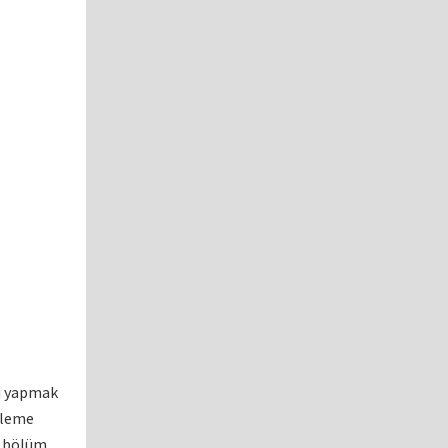
nu yapmak
elleme
ir bölüm