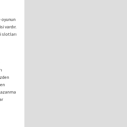
ve oyunun
i vardır.
 slotları
e
rı
izden
 en
r kazanma
ar