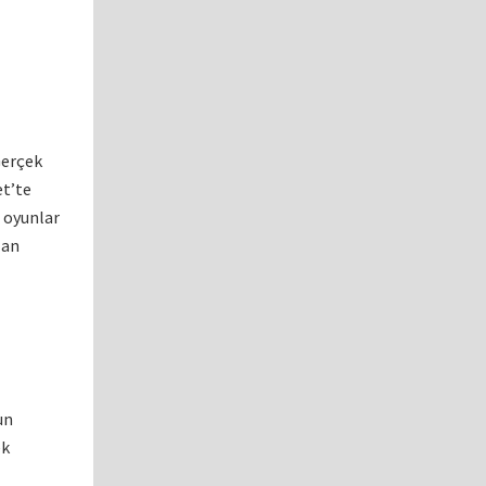
Gerçek
et’te
 oyunlar
lan
un
ek