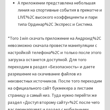
А приложении представлена небольшая
линия на спортивные события в прематче и
LIVE%2C высокого коэффициенты и пари
типа Ординар%2C Экспресс и Система.
“Того 1win скачать приложение на Андроид%2C
невозможно сначала провести манипуляции с
настройкой телефона%2C и только после этого
загрузка останется доступной. Для того
переходим в раздел «Безопасность» и даете
разрешение на скачивание файлов из
неизвестных источников. После того переходим
на официального сайт букмекера а листаем
страницу а самый низ. Туда нужно перейти же
раздел «Доступ второму сайту»%2C после чего
вас перенаправят и раздел с мобильными