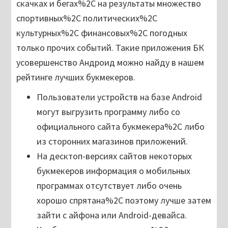
скачках и бегах%2C на результаты множество
спортивных%2C политических%2C
культурных%2C финансовых%2C погодных
только прочих событий. Такие приложения БК
усовершенство Андроид можно найду в нашем
рейтинге лучших букмекеров.
Пользователи устройств на базе Android
могут выгрузить программу либо со
официального сайта букмекера%2C либо
из сторонних магазинов приложений.
На десктоп-версиях сайтов некоторых
букмекеров информация о мобильных
программах отсутствует либо очень
хорошо спрятана%2C поэтому лучше затем
зайти с айфона или Android-девайса.