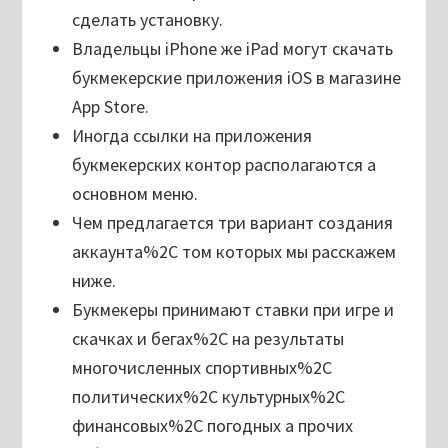
сделать установку.
Владельцы iPhone же iPad могут скачать
букмекерские приложения iOS в магазине
App Store.
Иногда ссылки на приложения
букмекерских контор располагаются а
основном меню.
Чем предлагается три вариант создания
аккаунта%2C том которых мы расскажем
ниже.
Букмекеры принимают ставки при игре и
скачках и бегах%2C на результаты
многочисленных спортивных%2C
политических%2C культурных%2C
финансовых%2C погодных а прочих