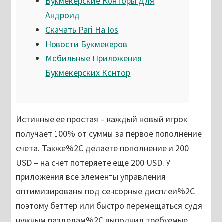
Букмекерские Конторы Для
Андроид
Скачать Pari На Ios
Новости Букмекеров
Мобильные Приложения
Букмекерских Контор
Истинные ее простая – каждый новый игрок
получает 100% от суммы за первое пополнение
счета. Также%2C делаете пополнение и 200
USD – на счет потеряете еще 200 USD. У
приложения все элементы управления
оптимизированы под сенсорные дисплеи%2C
поэтому беттер или быстро перемещаться судя
нужным разделам%2C выполнил требуемые