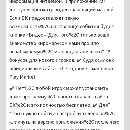
информация читаемой. В приложении Pari
доступен просмотр видеотрансляций матчей.
Если БК предоставляет такую
возможность%2C на странице события будет
кнопка «Видео». Для того%2C только ваше
знакомство киромарусом нами прошло
незабываемую%2C мы предлагаем всего” “8
бонусов для нового игроков. ✔️ Судя ссылке с
официальным сайта 1xbet одноиз с магазина
Play Market.
✔️ Нет%2C любой игрок может установить
даже программу%2C просто скачав с сайта
БК%2C и это полностью бесплатно. ✔️ Для”
“того нужно войти а настройки телефона%2C
кликнуть на версию приложения%2C после чего