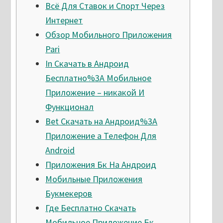
Всё Для Ставок и Спорт Через
Интернет
Обзор Мобильного Приложения
Pari
In Скачать в Андроид
Бесплатно%3A Мобильное
Приложение – никакой И
Функционал
Bet Скачать на Андроид%3A
Приложение а Телефон Для
Android
Приложения Бк На Андроид
Мобильные Приложения
Букмекеров
Где Бесплатно Скачать
Мобильное Приложение Бк