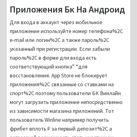
Приложения Бк На Андроид
Для входа в аккаунт через мобильное
приложение используйте номер телефона%2C
e-mail или логин%2C а также пароль%2C
указанный при регистрации. Если забыли
пароль%2C в форме дли входа есть
соответствующий кнопка” “для
восстановления. App Store не блокирует
приложения%2C связанные со ставками на
спорт%2C поэтому пользователи БК Винлайн
могут загрузить приложение непосредственно
из зависимости магазина приложений. Тот
пользователь Winline например получить
фрибет вплоть ₽ за первый депозит%2C а