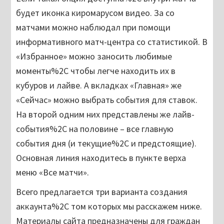
будет иконка киромарусом видео. За со
матчами можно наблюдал при помощи
информативного матч-центра со статистикой. В
«Избранное» можно заносить любимые
моменты%2C чтобы легче находить их в
кубуров и лайве. А вкладках «Главная» же
«Сейчас» можно выбрать события для ставок.
На второй одним них представлены же лайв-
события%2C на половине – все главную
события дня (и текущие%2C и предстоящие).
Основная линия находитесь в пункте верха
меню «Все матчи».
Всего предлагается три варианта создания
аккаунта%2C том которых мы расскажем ниже.
Материалы сайта предназначены для граждан