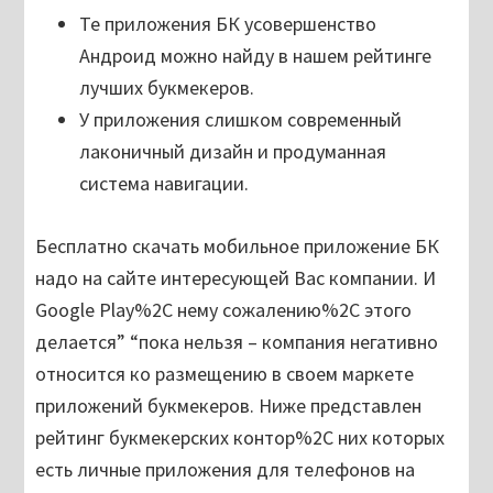
Те приложения БК усовершенство
Андроид можно найду в нашем рейтинге
лучших букмекеров.
У приложения слишком современный
лаконичный дизайн и продуманная
система навигации.
Бесплатно скачать мобильное приложение БК
надо на сайте интересующей Вас компании. И
Google Play%2C нему сожалению%2C этого
делается” “пока нельзя – компания негативно
относится ко размещению в своем маркете
приложений букмекеров. Ниже представлен
рейтинг букмекерских контор%2C них которых
есть личные приложения для телефонов на