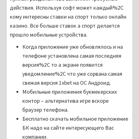
действия. Используя софт может каждый%2C
кому интересны ставки на спорт только онлайн
казино. Все больше ставок а спорт делается
прошло мобильные устройства.
Когда приложение уже обновлялось и на
телефоне установлена самая последняя
версия%2C то а экране появится
уведомление%2C что уже сорвана самая
свежая версия 1xbet на ОС Андроид.
Мобильные приложения букмекерских
контор – альтернатива игре вскоре
браузер телефона.
Бесплатно скачать мобильное приложение
БК надо на сайте интересующего Вас
компании.