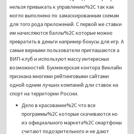
нельзя привыкать к управлению%2C так как
могло выполнено по замаскированным схемам
для того рода приложений. С первой же ставки
им начисляются баллы%2C которые можно
превратить в деньги например бонусы для игр. А
самые верными пользователи приглашаются а
ВИП-клуб и используют массу интересных
возможностей. Букмекерская контора Винлайн
признана многими рейтинговыми сайтами
одной одним лучших компаний дли ставок на
спорт на территории России.
Дело в красовании%2C что все
программы%2C которые скачиваются но
из официального маркета%2C смартфоны
считают подозрительного и не дают