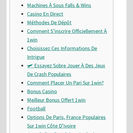
Machines À Sous Falls & Wins
Casino En Direct
Méthodes De Dépôt
Comment S’inscrire Officiellement À
1win
Choisissez Ces Informations De
Intrigue
🛩️ Essayez Sobre Jouer À Des Jeux
De Crash Populaires
Comment Placer Un Pari Sur 1win?
Bonus Casino
Meilleur Bonus Offert 1win
Football
Options De Paris, France Populaires
Sur 1win Côte D’ivoire