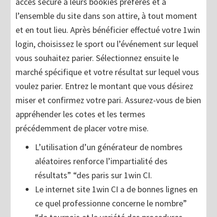
accès secure à leurs bookies préférés et à
l’ensemble du site dans son attire, à tout moment
et en tout lieu. Après bénéficier effectué votre 1win
login, choisissez le sport ou l’événement sur lequel
vous souhaitez parier. Sélectionnez ensuite le
marché spécifique et votre résultat sur lequel vous
voulez parier. Entrez le montant que vous désirez
miser et confirmez votre pari. Assurez-vous de bien
appréhender les cotes et les termes
précédemment de placer votre mise.
L’utilisation d’un générateur de nombres
aléatoires renforce l’impartialité des
résultats” “des paris sur 1win CI.
Le internet site 1win CI a de bonnes lignes en
ce quel professionne concerne le nombre”