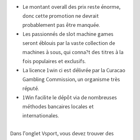
Le montant overall des prix reste énorme,
donc cette promotion ne devrait
probablement pas être manquée.
Les passionnés de slot machine games
seront éblouis par la vaste collection de
machines à sous, qui conna?t des titres à la
fois populaires et exclusifs.
La licence 1win ci est délivrée par la Curacao
Gambling Commission, un organisme très
réputé.
1Win facilite le dépôt via de nombreuses
méthodes bancaires locales et
internationales.
Dans l’onglet Vsport, vous devez trouver des