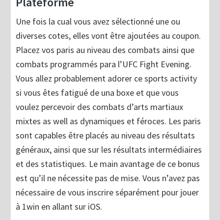
Plateforme
Une fois la cual vous avez sélectionné une ou
diverses cotes, elles vont être ajoutées au coupon.
Placez vos paris au niveau des combats ainsi que
combats programmés para l’UFC Fight Evening.
Vous allez probablement adorer ce sports activity
si vous êtes fatigué de una boxe et que vous
voulez percevoir des combats d’arts martiaux
mixtes as well as dynamiques et féroces. Les paris
sont capables être placés au niveau des résultats
généraux, ainsi que sur les résultats intermédiaires
et des statistiques. Le main avantage de ce bonus
est qu’il ne nécessite pas de mise. Vous n’avez pas
nécessaire de vous inscrire séparément pour jouer
à 1win en allant sur iOS.