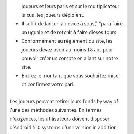
joueurs et leurs paris et sur le multiplicateur
la cual les joueurs déploient.
Il suffit de lancer la device à sous,” “para faire
un uguale et de retenir à faire dieses tours.
Conformément au règlement du site, les
joueurs devez avoir au moins 18 ans pour
pouvoir créer un compte en allant sur notre
site.
Entrez le montant que vous souhaitez miser
et confirmez votre pari.
Les joueurs peuvent retirer leurs fonds by way of
l’une des méthodes suivantes. En termes
d’exigences, les utilisateurs doivent disposer
d’Android 5. 0 systems d’une version in addition