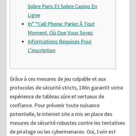
Sobre Paris Et Sobre Casino En
Ligne
In” “Cell Phone: Pariez À Tout
Moment, Où Que Vous Soyez
Informations Requises Pour
L’inscription
Grâce à ces mesures de jeu culpable et aux
protocoles de sécurité stricts, 1Win garantit votre
expérience de tableau sûre et vertueux de
confiance. Pour prévenir toute nuisance
potentielle, le internet site a mis en place des
mesures de sécurité robustes contre les tentatives
de piratage ou les cybermenaces. Oui, 1win est