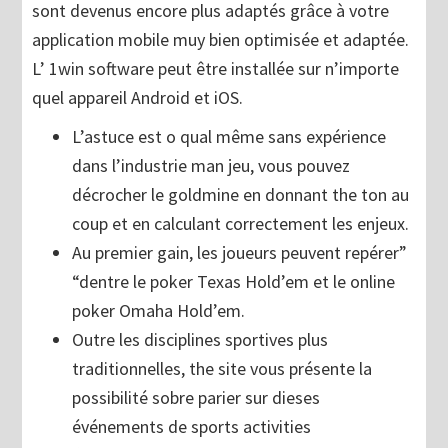
sont devenus encore plus adaptés grâce à votre
application mobile muy bien optimisée et adaptée.
L’ 1win software peut être installée sur n’importe
quel appareil Android et iOS.
L’astuce est o qual même sans expérience
dans l’industrie man jeu, vous pouvez
décrocher le goldmine en donnant the ton au
coup et en calculant correctement les enjeux.
Au premier gain, les joueurs peuvent repérer”
“dentre le poker Texas Hold’em et le online
poker Omaha Hold’em.
Outre les disciplines sportives plus
traditionnelles, the site vous présente la
possibilité sobre parier sur dieses
événements de sports activities