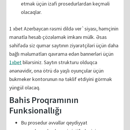
etmək üçün izafi prosedurlardan keçməli
olacaqlar.
1 xbet Azerbaycan rəsmi dildə ver`siyası, həmçinin
manatla hesab çözələmək imkanı mülk. Əsas
səhifədə siz qumar saytının ziyarətçiləri üçün daha
bağlı məlumatları qavrama edən bannerləri üçün
1xbet
bilərsiniz. Saytın strukturu olduqca
ənənəvidir, ona ötrü də yaşlı oyunçular üçün
bukmeker kontorunun nə təklif etdiyini görmək
yüngül olacaq.
Bahis Proqramının
Funksionallığı
Bu prosedur əvvəllər qeydiyyat