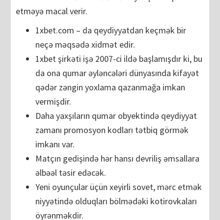
etməyə macal verir.
1xbet.com – da qeydiyyatdan keçmək bir
neçə məqsədə xidmət edir.
1xbet şirkəti işə 2007-ci ildə başlamışdır ki, bu
da ona qumar əyləncələri dünyasında kifayət
qədər zəngin yoxlama qazanmağa imkan
vermişdir.
Daha yaxşıların qumar obyektində qeydiyyat
zamanı promosyon kodları tətbiq görmək
imkanı var.
Matçın gedişində hər hansı devriliş əmsallara
əlbəəl təsir edəcək.
Yeni oyunçular üçün xeyirli sovet, mərc etmək
niyyətində olduqları bölmədəki kotirovkaları
öyrənməkdir.