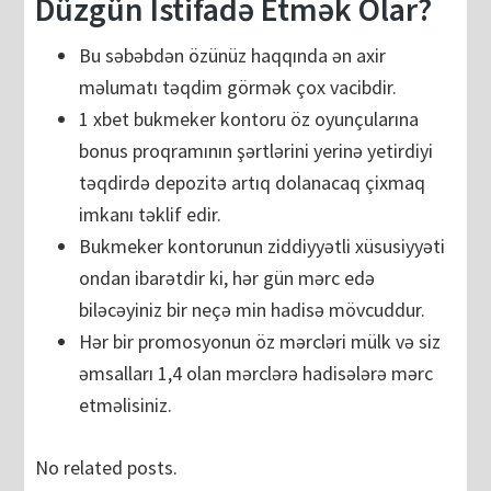
Düzgün Istifadə Etmək Olar?
Bu səbəbdən özünüz haqqında ən axir
məlumatı təqdim görmək çox vacibdir.
1 xbet bukmeker kontoru öz oyunçularına
bonus proqramının şərtlərini yerinə yetirdiyi
təqdirdə depozitə artıq dolanacaq çixmaq
imkanı təklif edir.
Bukmeker kontorunun ziddiyyətli xüsusiyyəti
ondan ibarətdir ki, hər gün mərc edə
biləcəyiniz bir neçə min hadisə mövcuddur.
Hər bir promosyonun öz mərcləri mülk və siz
əmsalları 1,4 olan mərclərə hadisələrə mərc
etməlisiniz.
No related posts.