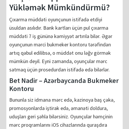
Yükləmək Mümkündürmü?
Çıxarma müddəti oyunçunun istifadə etdiyi
üsuldan asılıdır. Bank kartları üçün pul çıxarma
müddəti 7 iş gününə kəmiyyət artırıla bilər. Əgər
oyunçunun mərci bukmeker kontoru tərəfindən
artıq qəbul edilibsə, o müddət onu ləğv görmək
mümkün deyil. Eyni zamanda, oyunçular mərc
satmaq üçün prosedurdan istifadə edə bilərlər.
Bet Nadir – Azərbaycanda Bukmeker
Kontoru
Bununla siz idmana mərc edə, kazinoya baş çəkə,
promosyonlarda iştirak edə, əmanəti doldura,
uduşları geri şəhla bilərsiniz. Oyunçular həmçinin
mərc proqramlarını iOS cihazlarında quraşdıra