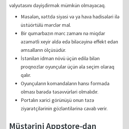
valyutasını dəyişdirmək mümkün olmayacaq.
Məsələn, xəttdə siyasi və ya hava hadisələri ilə
üstüörtülü mərclər mal.
Bir qumarbazın mərc zamanı nə miqdar
əzəmətli xeyir əldə edə biləcəyinə effekt edən
əmsalların ölçüsüdür.
İstənilən idman növü üçün edilə bilən
proqnozlar oyunçular üçün əla seçim olaraq
qalır.
Oyunçuların komandaların hansı formada
olması barədə təsəvvürləri olmalıdır.
Portalın xarici görünüşü onun təzə
ziyarətçilərinin gözləntilərinə cavab verir.
Müştərini Appstore-dan