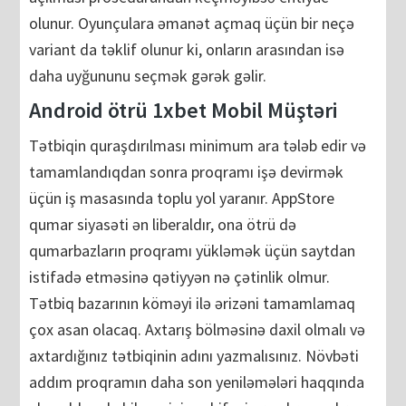
olunur. Oyunçulara əmanət açmaq üçün bir neçə
variant da təklif olunur ki, onların arasından isə
daha uyğununu seçmək gərək gəlir.
Android ötrü 1xbet Mobil Müştəri
Tətbiqin quraşdırılması minimum ara tələb edir və
tamamlandıqdan sonra proqramı işə devirmək
üçün iş masasında toplu yol yaranır. AppStore
qumar siyasəti ən liberaldır, ona ötrü də
qumarbazların proqramı yükləmək üçün saytdan
istifadə etməsinə qətiyyən nə çətinlik olmur.
Tətbiq bazarının köməyi ilə ərizəni tamamlamaq
çox asan olacaq. Axtarış bölməsinə daxil olmalı və
axtardığınız tətbiqinin adını yazmalısınız. Növbəti
addım proqramın daha son yeniləmələri haqqında