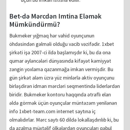
Bet-də Mərcdən Imtina Eləmək
Mümkündürmü?
Bukmeker yığmaq hər vahid oyunçunun
öhdəsindən gəlməli olduğu vacib vəzifədir. 1xbet
şirkəti işə 2007-ci ildə başlamışdır ki, bu da ona
qumar əyləncələri dünyasında kifayət kəmiyyət
zəngin yoxlama qazanmağa imkan vermişdir. Bu
gün şirkət aləm üzrə yüz minlərlə aktiv oyunçunu
birləşdirən idman mərcləri seqmentində liderlərdən
biridir. Bukmeker kontoru haqqında ətraflı elan
əldə görmək üçün oyunçular müntəzəm yenilənən
info 1xbet-team.com internet saytına iç
olmalıdırlar. Mərc saytı 60 dildə lokallaşdırılıb ki, bu
da azalma müxtəlif ölkələrdən oyunçuları qəbul