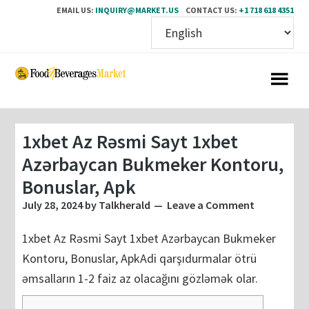
EMAIL US:
INQUIRY@MARKET.US
CONTACT US:
+1 718 618 4351
Skip
Skip
to
to
main
primary
content
sidebar
1xbet Az Rəsmi Sayt 1xbet
Azərbaycan Bukmeker Kontoru,
Bonuslar, Apk
July 28, 2024
by
Talkherald
Leave a Comment
1xbet Az Rəsmi Sayt 1xbet Azərbaycan Bukmeker
Kontoru, Bonuslar, Apk
Adi qarşıdurmalar ötrü
əmsalların 1-2 faiz az olacağını gözləmək olar.