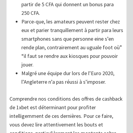
partir de 5 CFA qui donnent un bonus para
250 CFA.
Parce-que, les amateurs peuvent rester chez
eux et parier tranquillement à partir para leurs
smartphones sans que personne eine s’en
rende plan, contrairement au uguale foot où”
“il faut se rendre aux kiosques pour pouvoir
jouer.
Malgré une équipe dur lors de l’Euro 2020,
l’Angleterre n’a pas réussi à s’imposer.
Comprendre nos conditions des offres de cashback
de 1xbet est déterminant pour profiter
intelligemment de ces dernières. Pour ce faire,
vous devez lire attentivement les bouts et