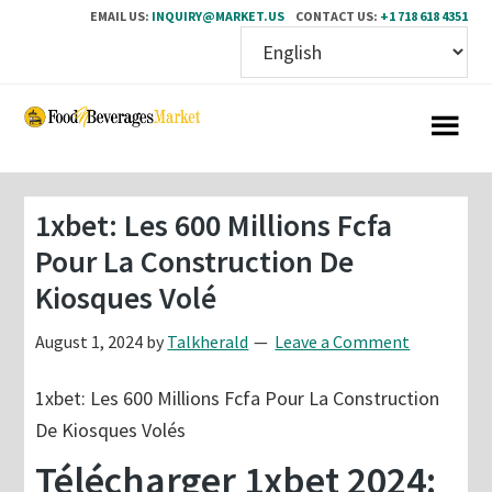
EMAIL US:
INQUIRY@MARKET.US
CONTACT US:
+1 718 618 4351
Skip
Skip
to
to
main
primary
content
sidebar
1xbet: Les 600 Millions Fcfa
Pour La Construction De
Kiosques Volé
August 1, 2024
by
Talkherald
Leave a Comment
1xbet: Les 600 Millions Fcfa Pour La Construction
De Kiosques Volés
Télécharger 1xbet 2024: