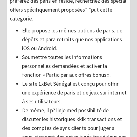
préférez des paris en reside, recherchez des special
offers spécifiquement proposées” “put cette
catégorie.
Elle propose les mêmes options de paris, de
dépôts et para retraits que nos applications
iOS ou Android.
Soumettre toutes les informations
personnelles demandées et activer la
fonction « Participer aux offres bonus ».
Le site 1xBet Sénégal est conçu pour offrir
une expérience de paris et de jeux sur internet
à ses utilisateurs.
De même, il p? linje med possibilité de
discuter les historiques kklk transactions et
des comptes de syns clients pour juger si
ceux-ci posent des actes jugés frauduleux par