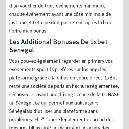
d’un voucher de trois événements minimum,
chaque événement ayant une côte minimale de
just one, 40 et eine doit pas retenir après la b de
l’offre man bonus.
Les Additional Bonuses De 1xbet
Senegal
Vous pouvez également regarder en primary vos
événements sportifs préférés sur los angeles
plateforme grâce à la diffusion sobre direct. 1xBet
reste une société de paris en hachure réglementée,
sécurisée et ayant une driving licence de la LONASE
au Sénégal, ce qui permet aux utilisateurs
Sénégalais d’utiliser una plateforme sans
problèmes. Elle” “opère légalement et prend des
mesures fill assurer la sécurité et la safety des