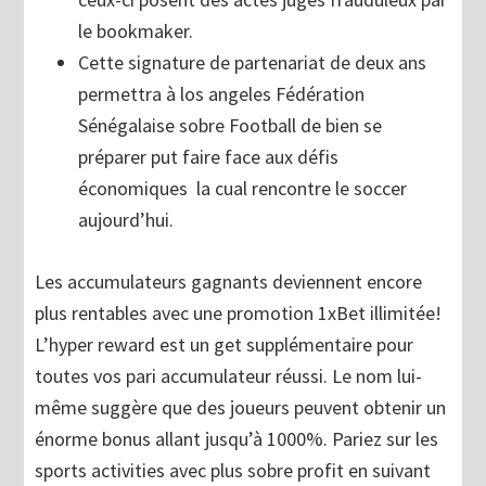
le bookmaker.
Cette signature de partenariat de deux ans
permettra à los angeles Fédération
Sénégalaise sobre Football de bien se
préparer put faire face aux défis
économiques la cual rencontre le soccer
aujourd’hui.
Les accumulateurs gagnants deviennent encore
plus rentables avec une promotion 1xBet illimitée!
L’hyper reward est un get supplémentaire pour
toutes vos pari accumulateur réussi. Le nom lui-
même suggère que des joueurs peuvent obtenir un
énorme bonus allant jusqu’à 1000%. Pariez sur les
sports activities avec plus sobre profit en suivant