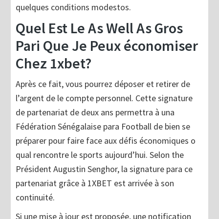
quelques conditions modestos.
Quel Est Le As Well As Gros
Pari Que Je Peux économiser
Chez 1xbet?
Après ce fait, vous pourrez déposer et retirer de
l’argent de le compte personnel. Cette signature
de partenariat de deux ans permettra à una
Fédération Sénégalaise para Football de bien se
préparer pour faire face aux défis économiques o
qual rencontre le sports aujourd’hui. Selon the
Président Augustin Senghor, la signature para ce
partenariat grâce à 1XBET est arrivée à son
continuité.
Si une mise à jour est proposée, une notification