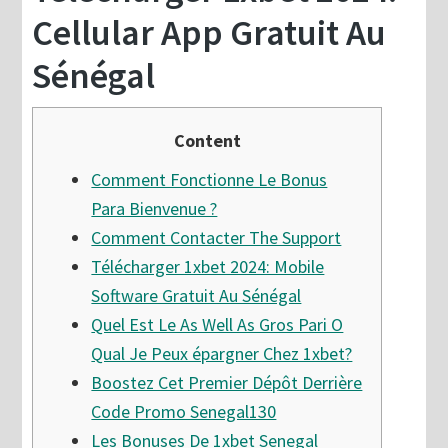
Cellular App Gratuit Au
Sénégal
Content
Comment Fonctionne Le Bonus
Para Bienvenue ?
Comment Contacter The Support
Télécharger 1xbet 2024: Mobile
Software Gratuit Au Sénégal
Quel Est Le As Well As Gros Pari O
Qual Je Peux épargner Chez 1xbet?
Boostez Cet Premier Dépôt Derrière
Code Promo Senegal130
Les Bonuses De 1xbet Senegal