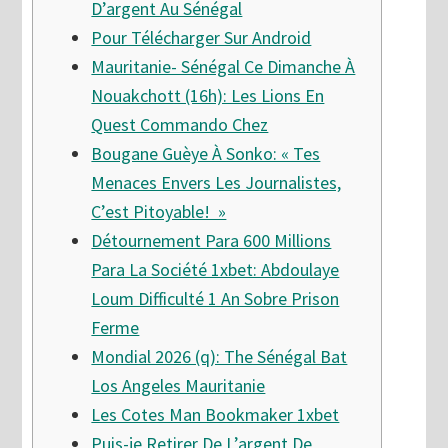
D’argent Au Sénégal
Pour Télécharger Sur Android
Mauritanie- Sénégal Ce Dimanche À
Nouakchott (16h): Les Lions En
Quest Commando Chez
Bougane Guèye À Sonko: « Tes
Menaces Envers Les Journalistes,
C’est Pitoyable! »
Détournement Para 600 Millions
Para La Société 1xbet: Abdoulaye
Loum Difficulté 1 An Sobre Prison
Ferme
Mondial 2026 (q): The Sénégal Bat
Los Angeles Mauritanie
Les Cotes Man Bookmaker 1xbet
Puis-je Retirer De L’argent De