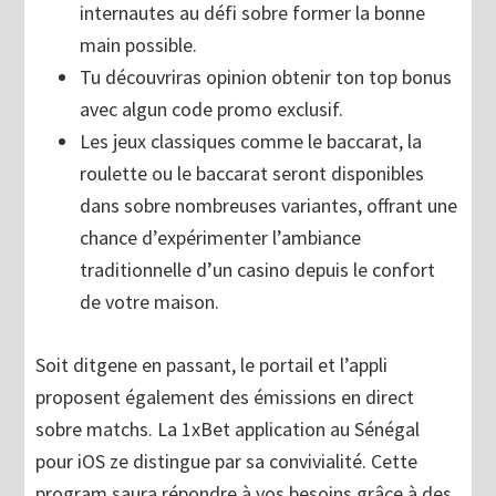
internautes au défi sobre former la bonne
main possible.
Tu découvriras opinion obtenir ton top bonus
avec algun code promo exclusif.
Les jeux classiques comme le baccarat, la
roulette ou le baccarat seront disponibles
dans sobre nombreuses variantes, offrant une
chance d’expérimenter l’ambiance
traditionnelle d’un casino depuis le confort
de votre maison.
Soit ditgene en passant, le portail et l’appli
proposent également des émissions en direct
sobre matchs. La 1xBet application au Sénégal
pour iOS ze distingue par sa convivialité. Cette
program saura répondre à vos besoins grâce à des