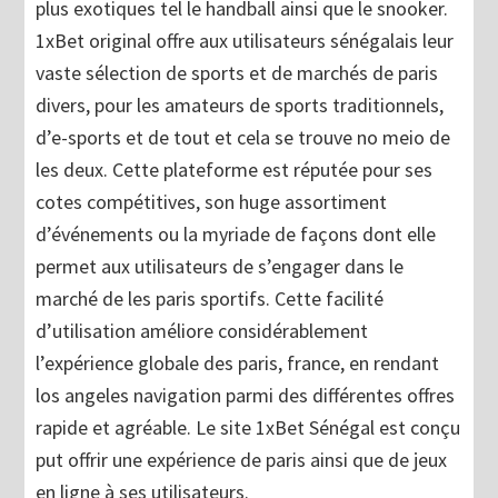
plus exotiques tel le handball ainsi que le snooker.
1xBet original offre aux utilisateurs sénégalais leur
vaste sélection de sports et de marchés de paris
divers, pour les amateurs de sports traditionnels,
d’e-sports et de tout et cela se trouve no meio de
les deux. Cette plateforme est réputée pour ses
cotes compétitives, son huge assortiment
d’événements ou la myriade de façons dont elle
permet aux utilisateurs de s’engager dans le
marché de les paris sportifs. Cette facilité
d’utilisation améliore considérablement
l’expérience globale des paris, france, en rendant
los angeles navigation parmi des différentes offres
rapide et agréable. Le site 1xBet Sénégal est conçu
put offrir une expérience de paris ainsi que de jeux
en ligne à ses utilisateurs.