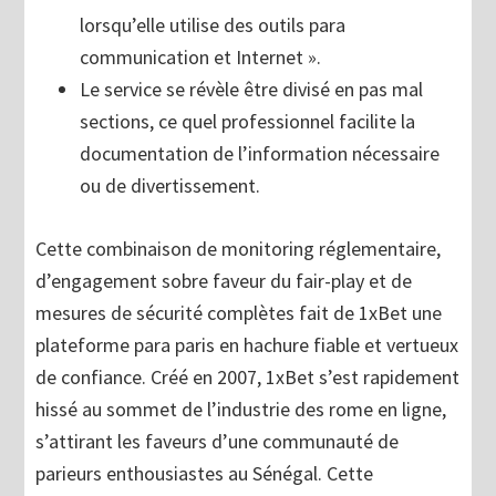
lorsqu’elle utilise des outils para
communication et Internet ».
Le service se révèle être divisé en pas mal
sections, ce quel professionnel facilite la
documentation de l’information nécessaire
ou de divertissement.
Cette combinaison de monitoring réglementaire,
d’engagement sobre faveur du fair-play et de
mesures de sécurité complètes fait de 1xBet une
plateforme para paris en hachure fiable et vertueux
de confiance. Créé en 2007, 1xBet s’est rapidement
hissé au sommet de l’industrie des rome en ligne,
s’attirant les faveurs d’une communauté de
parieurs enthousiastes au Sénégal. Cette