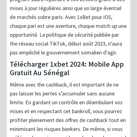
mises à jour régulières ainsi que un large éventail
de marchés sobre paris. Avec 1xBet pour iOS,
chaque pari est une aventure, chaque match up une
opportunité. La politique de sécurité publiée par
the réseau social TikTok, début août 2023, n’aura
pas empêché le gouvernement somalien d’agir.
Télécharger 1xbet 2024: Mobile App
Gratuit Au Sénégal
Même avec the cashback, il est important de ne
pas laisser les pertes s’accumuler sans aucune
limite. En gardant un contrôle en déambulant vos
mises et en respectant cet bankroll, vous pourrez
profiter pleinement des offres de cashback tout en
minimisant les risques bankers. De même, si vous