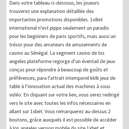
Dans votre tableau ci-dessous, les joueurs
trouverez une explanation détaillée des
importantes promotions disponibles. 1xBet
international n’est pippo seulement un paradis
pour les beginners de paris sportifs, mais aussi un
trésor pour des amateurs de amusements de
casino au Sénégal. La segment casino de los
angeles plateforme regorge d’un éventail de jeux
conçus pour répondre à beaucoup de goûts et
préférences, para l’attrait intemporel kklk jeux de
table à l’innovation actual des machines à sous
vidéo. En cliquant sur votre lien, vous serez redirigé
vers le site avec toutes les infos nécessaires en
allant sur 1xbet. Vous remarquerez au-dessus 2
boutons, grâce auxquels il est possible de accéder
à los angeles version mobile du site 1xbet et