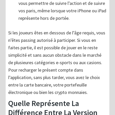
vous permettre de suivre l’action et de suivre
vos paris, même lorsque votre iPhone ou iPad
représente hors de portée.
Si les joueurs êtes en dessous de l’âge requis, vous
n’êtes passing autorisé à participer. Si vous en
faites partie, il est possible de jouer en le reste
simplicité et sans aucun obstacle dans le marché
de plusieures catégories e-sports ou aux casions.
Pour recharger le présent compte dans
l’application, sans plus tarder, vous avez le choix
entre la carte bancaire, votre portefeuille
électronique ou bien les crypto monnaies.
Quelle Représente La
Différence Entre La Version