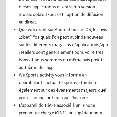
dieses applications et entre ma version
mobile sobre 1xbet est l’option de diffusion
en direct.
Que votre soit sur Android ou sur iOS, les avis
1xbet” “os quais l’on peut avoir de nouveau
sur les différents magasins d’applications/app
retailers sont généralement bons voire très
bons et nous sommes du même avis positif
au thème de l’app.
We Sports activity vous informe en
déambulant l’actualité sportive também
également sur des événements majeurs quel
professionnel ont marqué l’histoire.
L’appareil doit être associé à un iPhone
prenant en charge iOS 11 ou supérieur pour