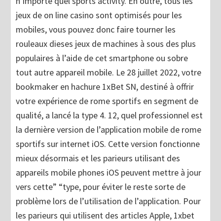
n’importe quel sports activity. En outre, tous les
jeux de on line casino sont optimisés pour les
mobiles, vous pouvez donc faire tourner les
rouleaux dieses jeux de machines à sous des plus
populaires à l’aide de cet smartphone ou sobre
tout autre appareil mobile. Le 28 juillet 2022, votre
bookmaker en hachure 1xBet SN, destiné à offrir
votre expérience de rome sportifs en segment de
qualité, a lancé la type 4. 12, quel professionnel est
la dernière version de l’application mobile de rome
sportifs sur internet iOS. Cette version fonctionne
mieux désormais et les parieurs utilisant des
appareils mobile phones iOS peuvent mettre à jour
vers cette” “type, pour éviter le reste sorte de
problème lors de l’utilisation de l’application. Pour
les parieurs qui utilisent des articles Apple, 1xbet