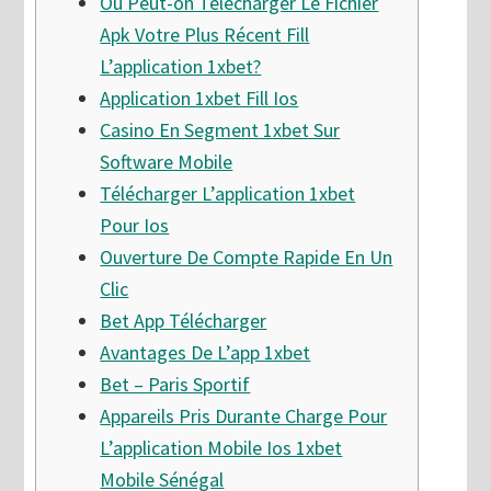
Où Peut-on Télécharger Le Fichier
Apk Votre Plus Récent Fill
L’application 1xbet?
Application 1xbet Fill Ios
Casino En Segment 1xbet Sur
Software Mobile
Télécharger L’application 1xbet
Pour Ios
Ouverture De Compte Rapide En Un
Clic
Bet App Télécharger
Avantages De L’app 1xbet
Bet – Paris Sportif
Appareils Pris Durante Charge Pour
L’application Mobile Ios 1xbet
Mobile Sénégal