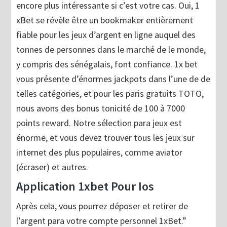
encore plus intéressante si c’est votre cas. Oui, 1
xBet se révèle être un bookmaker entièrement
fiable pour les jeux d’argent en ligne auquel des
tonnes de personnes dans le marché de le monde,
y compris des sénégalais, font confiance. 1x bet
vous présente d’énormes jackpots dans l’une de de
telles catégories, et pour les paris gratuits TOTO,
nous avons des bonus tonicité de 100 à 7000
points reward. Notre sélection para jeux est
énorme, et vous devez trouver tous les jeux sur
internet des plus populaires, comme aviator
(écraser) et autres.
Application 1xbet Pour Ios
Après cela, vous pourrez déposer et retirer de
l’argent para votre compte personnel 1xBet.”