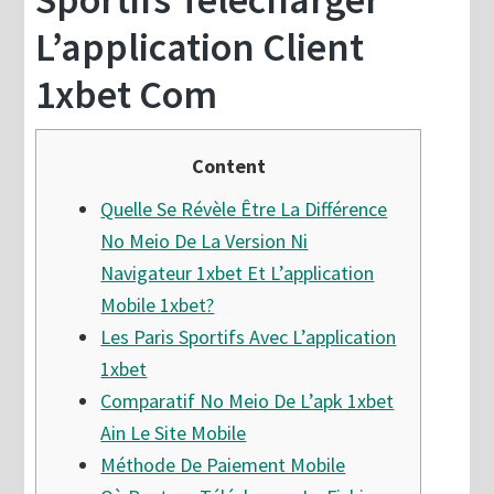
L’application Client
1xbet Com
Content
Quelle Se Révèle Être La Différence
No Meio De La Version Ni
Navigateur 1xbet Et L’application
Mobile 1xbet?
Les Paris Sportifs Avec L’application
1xbet
Comparatif No Meio De L’apk 1xbet
Ain Le Site Mobile
Méthode De Paiement Mobile