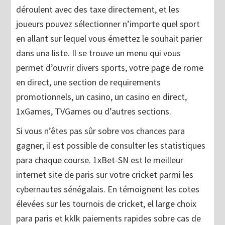
déroulent avec des taxe directement, et les
joueurs pouvez sélectionner n’importe quel sport
en allant sur lequel vous émettez le souhait parier
dans una liste. Il se trouve un menu qui vous
permet d’ouvrir divers sports, votre page de rome
en direct, une section de requirements
promotionnels, un casino, un casino en direct,
1xGames, TVGames ou d’autres sections.
Si vous n’êtes pas sûr sobre vos chances para
gagner, il est possible de consulter les statistiques
para chaque course. 1xBet-SN est le meilleur
internet site de paris sur votre cricket parmi les
cybernautes sénégalais. En témoignent les cotes
élevées sur les tournois de cricket, el large choix
para paris et kklk paiements rapides sobre cas de