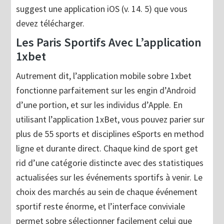
suggest une application iOS (v. 14. 5) que vous
devez télécharger.
Les Paris Sportifs Avec L’application
1xbet
Autrement dit, l’application mobile sobre 1xbet
fonctionne parfaitement sur les engin d’Android
d’une portion, et sur les individus d’Apple. En
utilisant l’application 1xBet, vous pouvez parier sur
plus de 55 sports et disciplines eSports en method
ligne et durante direct. Chaque kind de sport get
rid d’une catégorie distincte avec des statistiques
actualisées sur les événements sportifs à venir. Le
choix des marchés au sein de chaque événement
sportif reste énorme, et l’interface conviviale
permet sobre sélectionner facilement celui que