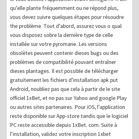
qu’elle plante fréquemment ou ne répond plus,
vous devez suivre quelques étapes pour résoudre
the problème. Tout d’abord, assurez vous o qual
vous disposez sobre la dernière type de celle
installée sur votre pyromane. Les versions
obsolètes peuvent contenir dieses bugs ou des
problèmes de compatibilité pouvant entraîner
dieses plantages. Il est possible de télécharger
gratuitement les fichiers d’installation apk put
Android, noubliez pas que cela à partir de le site
officiel 1xBet, et no pas sur Yahoo and google Play
ou autres sites partenaires. Pour iOS, l’application
reste disponible sur App-store tandis que le logiciel
PC reste accessible depuis 1xBet. com. Suite à
l’installation, validez votre inscription 1xbet