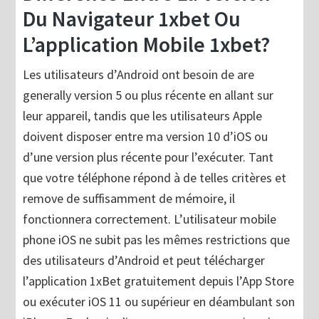
Du Navigateur 1xbet Ou
L’application Mobile 1xbet?
Les utilisateurs d’Android ont besoin de are
generally version 5 ou plus récente en allant sur
leur appareil, tandis que les utilisateurs Apple
doivent disposer entre ma version 10 d’iOS ou
d’une version plus récente pour l’exécuter. Tant
que votre téléphone répond à de telles critères et
remove de suffisamment de mémoire, il
fonctionnera correctement. L’utilisateur mobile
phone iOS ne subit pas les mêmes restrictions que
des utilisateurs d’Android et peut télécharger
l’application 1xBet gratuitement depuis l’App Store
ou exécuter iOS 11 ou supérieur en déambulant son