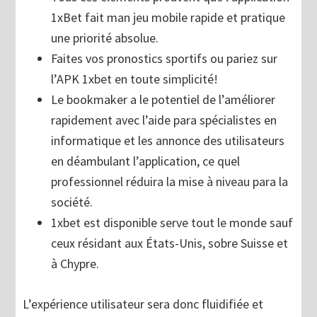
1xBet fait man jeu mobile rapide et pratique
une priorité absolue.
Faites vos pronostics sportifs ou pariez sur
l’APK 1xbet en toute simplicité!
Le bookmaker a le potentiel de l’améliorer
rapidement avec l’aide para spécialistes en
informatique et les annonce des utilisateurs
en déambulant l’application, ce quel
professionnel réduira la mise à niveau para la
société.
1xbet est disponible serve tout le monde sauf
ceux résidant aux États-Unis, sobre Suisse et
à Chypre.
L’expérience utilisateur sera donc fluidifiée et