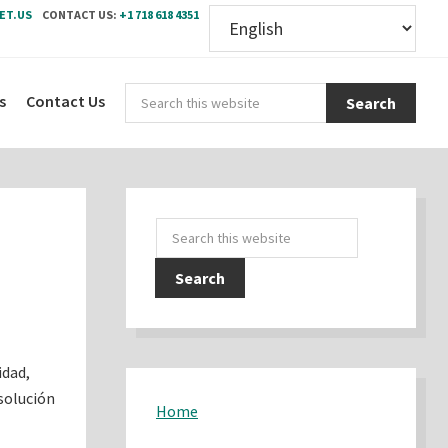
ET.US
CONTACT US:
+1 718 618 4351
Sear
s
Contact Us
this
webs
Primary
Search
Sidebar
this
website
idad,
 solución
Home