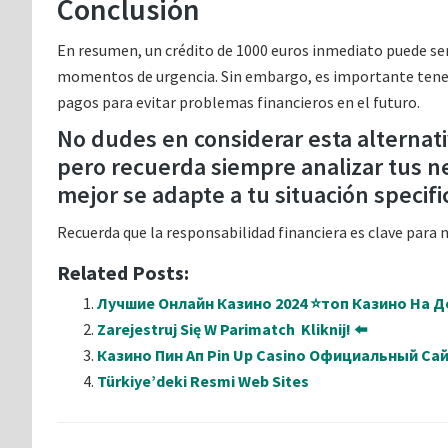
Conclusión
En resumen, un crédito de 1000 euros inmediato puede se
momentos de urgencia. Sin embargo, es importante tener 
pagos para evitar problemas financieros en el futuro.
No dudes en considerar esta alternativ
pero recuerda siempre analizar tus ne
mejor se adapte a tu situación specifi
Recuerda que la responsabilidad financiera es clave para
Related Posts:
Лучшие Онлайн Казино 2024 ⭐топ Казино На Де
Zarejestruj Się W Parimatch ️ Kliknij! ⬅️
Казино Пин Ап Pin Up Casino Официальный Са
Türkiye’deki Resmi Web Sites