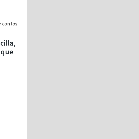
 con los
illa,
n que