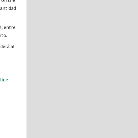
s on the
cantidad
s, entre
ito.
ederá al
line