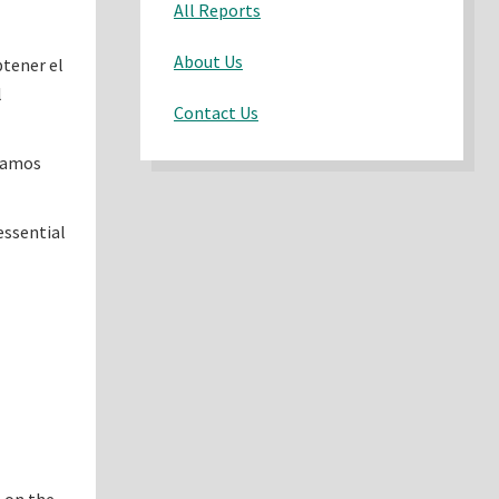
All Reports
About Us
btener el
l
Contact Us
stamos
essential