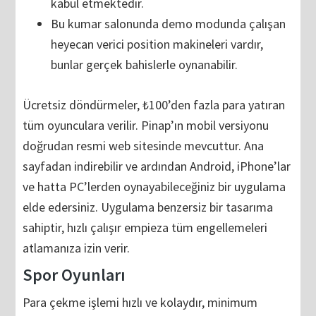
kabul etmektedir.
Bu kumar salonunda demo modunda çalışan
heyecan verici position makineleri vardır,
bunlar gerçek bahislerle oynanabilir.
Ücretsiz döndürmeler, ₺100’den fazla para yatıran
tüm oyunculara verilir. Pinap’ın mobil versiyonu
doğrudan resmi web sitesinde mevcuttur. Ana
sayfadan indirebilir ve ardından Android, iPhone’lar
ve hatta PC’lerden oynayabileceğiniz bir uygulama
elde edersiniz. Uygulama benzersiz bir tasarıma
sahiptir, hızlı çalışır empieza tüm engellemeleri
atlamanıza izin verir.
Spor Oyunları
Para çekme işlemi hızlı ve kolaydır, minimum