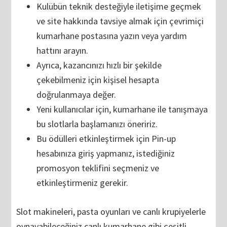
Kulübün teknik desteğiyle iletişime geçmek
ve site hakkında tavsiye almak için çevrimiçi
kumarhane postasına yazın veya yardım
hattını arayın.
Ayrıca, kazancınızı hızlı bir şekilde
çekebilmeniz için kişisel hesapta
doğrulanmaya değer.
Yeni kullanıcılar için, kumarhane ile tanışmaya
bu slotlarla başlamanızı öneririz.
Bu ödülleri etkinleştirmek için Pin-up
hesabınıza giriş yapmanız, istediğiniz
promosyon teklifini seçmeniz ve
etkinleştirmeniz gerekir.
Slot makineleri, pasta oyunları ve canlı krupiyelerle
oynayabileceğiniz canlı kumarhane gibi çeşitli