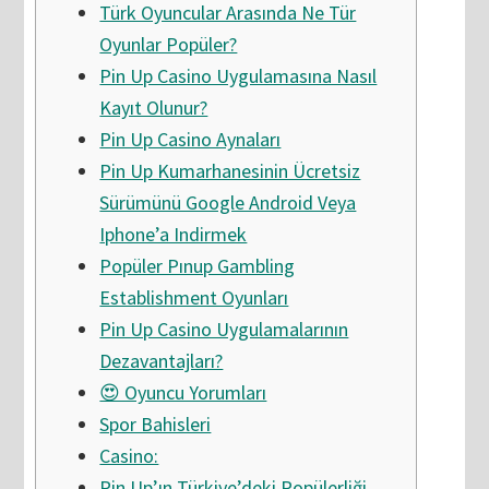
Türk Oyuncular Arasında Ne Tür
Oyunlar Popüler?
Pin Up Casino Uygulamasına Nasıl
Kayıt Olunur?
Pin Up Casino Aynaları
Pin Up Kumarhanesinin Ücretsiz
Sürümünü Google Android Veya
Iphone’a Indirmek
Popüler Pınup Gambling
Establishment Oyunları
Pin Up Casino Uygulamalarının
Dezavantajları?
😍 Oyuncu Yorumları
Spor Bahisleri
Casino:
Pin Up’ın Türkiye’deki Popülerliği