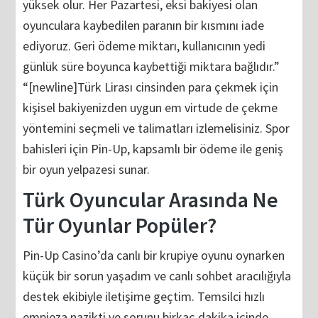
yüksek olur. Her Pazartesi, eksi bakiyesi olan
oyunculara kaybedilen paranın bir kısmını iade
ediyoruz. Geri ödeme miktarı, kullanıcının yedi
günlük süre boyunca kaybettiği miktara bağlıdır.”
“[newline]Türk Lirası cinsinden para çekmek için
kişisel bakiyenizden uygun em virtude de çekme
yöntemini seçmeli ve talimatları izlemelisiniz. Spor
bahisleri için Pin-Up, kapsamlı bir ödeme ile geniş
bir oyun yelpazesi sunar.
Türk Oyuncular Arasında Ne
Tür Oyunlar Popüler?
Pin-Up Casino’da canlı bir krupiye oyunu oynarken
küçük bir sorun yaşadım ve canlı sohbet aracılığıyla
destek ekibiyle iletişime geçtim. Temsilci hızlı
empieza nazikti ve sorunu birkaç dakika içinde