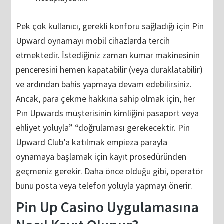
Pek çok kullanıcı, gerekli konforu sağladığı için Pin
Upward oynamayı mobil cihazlarda tercih
etmektedir. İstediğiniz zaman kumar makinesinin
penceresini hemen kapatabilir (veya duraklatabilir)
ve ardından bahis yapmaya devam edebilirsiniz.
Ancak, para çekme hakkına sahip olmak için, her
Pın Upwards müşterisinin kimliğini pasaport veya
ehliyet yoluyla” “doğrulaması gerekecektir. Pin
Upward Club’a katılmak empieza parayla
oynamaya başlamak için kayıt prosedüründen
geçmeniz gerekir. Daha önce olduğu gibi, operatör
bunu posta veya telefon yoluyla yapmayı önerir.
Pin Up Casino Uygulamasına