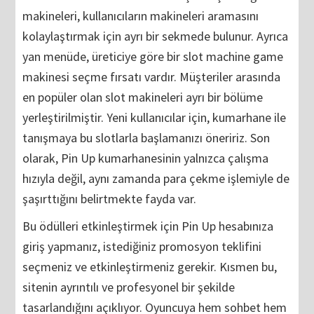
makineleri, kullanıcıların makineleri aramasını
kolaylaştırmak için ayrı bir sekmede bulunur. Ayrıca
yan menüde, üreticiye göre bir slot machine game
makinesi seçme fırsatı vardır. Müşteriler arasında
en popüler olan slot makineleri ayrı bir bölüme
yerleştirilmiştir. Yeni kullanıcılar için, kumarhane ile
tanışmaya bu slotlarla başlamanızı öneririz. Son
olarak, Pin Up kumarhanesinin yalnızca çalışma
hızıyla değil, aynı zamanda para çekme işlemiyle de
şaşırttığını belirtmekte fayda var.
Bu ödülleri etkinleştirmek için Pin Up hesabınıza
giriş yapmanız, istediğiniz promosyon teklifini
seçmeniz ve etkinleştirmeniz gerekir. Kısmen bu,
sitenin ayrıntılı ve profesyonel bir şekilde
tasarlandığını açıklıyor. Oyuncuya hem sohbet hem