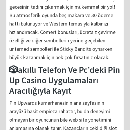
gecesinin tadını çıkarmak için mükemmel bir yol!
Bu atmosferik oyunda beş makara ve 30 ödeme
hattı bulunuyor ve Western temasıyla kalbinizi
hızlandıracak. Cömert bonusları, ücretsiz çevirme
özelliği ve diğer sembollerin yerine geçebilen
untamed sembolleri ile Sticky Bandits oynarken
büyük kazanmak için pek çok fırsatınız olacak.
🎲akıllı Telefon Ve Pc’deki Pin
Up Casino Uygulamaları
Aracılığıyla Kayıt
Pin Upwards kumarhanesinin ana sayfasının
arayüzü basit empieza rahattır, bu da deneyimi
olmayan bir oyuncunun bile web site yönetimini
anlamasına olanak tanır. Kazançların çekildiği slot