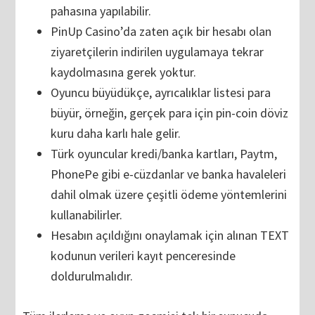
pahasına yapılabilir.
PinUp Casino’da zaten açık bir hesabı olan
ziyaretçilerin indirilen uygulamaya tekrar
kaydolmasına gerek yoktur.
Oyuncu büyüdükçe, ayrıcalıklar listesi para
büyür, örneğin, gerçek para için pin-coin döviz
kuru daha karlı hale gelir.
Türk oyuncular kredi/banka kartları, Paytm,
PhonePe gibi e-cüzdanlar ve banka havaleleri
dahil olmak üzere çeşitli ödeme yöntemlerini
kullanabilirler.
Hesabın açıldığını onaylamak için alınan TEXT
kodunun verileri kayıt penceresinde
doldurulmalıdır.