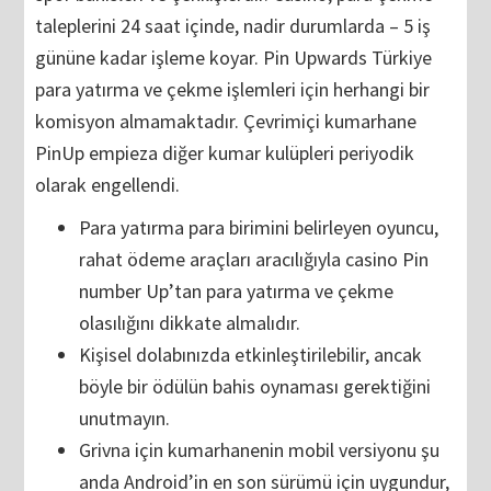
taleplerini 24 saat içinde, nadir durumlarda – 5 iş
gününe kadar işleme koyar. Pin Upwards Türkiye
para yatırma ve çekme işlemleri için herhangi bir
komisyon almamaktadır. Çevrimiçi kumarhane
PinUp empieza diğer kumar kulüpleri periyodik
olarak engellendi.
Para yatırma para birimini belirleyen oyuncu,
rahat ödeme araçları aracılığıyla casino Pin
number Up’tan para yatırma ve çekme
olasılığını dikkate almalıdır.
Kişisel dolabınızda etkinleştirilebilir, ancak
böyle bir ödülün bahis oynaması gerektiğini
unutmayın.
Grivna için kumarhanenin mobil versiyonu şu
anda Android’in en son sürümü için uygundur,