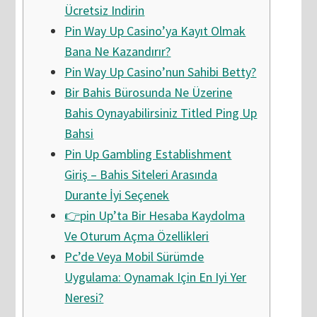
Ücretsiz Indirin
Pin Way Up Casino’ya Kayıt Olmak
Bana Ne Kazandırır?
Pin Way Up Casino’nun Sahibi Betty?
Bir Bahis Bürosunda Ne Üzerine
Bahis Oynayabilirsiniz Titled Ping Up
Bahsi
Pin Up Gambling Establishment
Giriş – Bahis Siteleri Arasında
Durante İyi Seçenek
👉pin Up’ta Bir Hesaba Kaydolma
Ve Oturum Açma Özellikleri
Pc’de Veya Mobil Sürümde
Uygulama: Oynamak Için En Iyi Yer
Neresi?