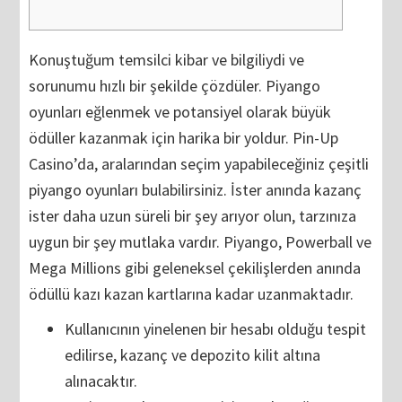
Konuştuğum temsilci kibar ve bilgiliydi ve
sorunumu hızlı bir şekilde çözdüler. Piyango
oyunları eğlenmek ve potansiyel olarak büyük
ödüller kazanmak için harika bir yoldur. Pin-Up
Casino’da, aralarından seçim yapabileceğiniz çeşitli
piyango oyunları bulabilirsiniz. İster anında kazanç
ister daha uzun süreli bir şey arıyor olun, tarzınıza
uygun bir şey mutlaka vardır. Piyango, Powerball ve
Mega Millions gibi geleneksel çekilişlerden anında
ödüllü kazı kazan kartlarına kadar uzanmaktadır.
Kullanıcının yinelenen bir hesabı olduğu tespit
edilirse, kazanç ve depozito kilit altına
alınacaktır.