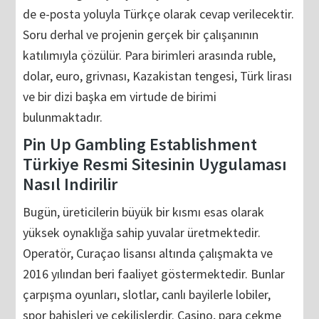
de e-posta yoluyla Türkçe olarak cevap verilecektir.
Soru derhal ve projenin gerçek bir çalışanının
katılımıyla çözülür. Para birimleri arasında ruble,
dolar, euro, grivnası, Kazakistan tengesi, Türk lirası
ve bir dizi başka em virtude de birimi
bulunmaktadır.
Pin Up Gambling Establishment
Türkiye Resmi Sitesinin Uygulaması
Nasıl Indirilir
Bugün, üreticilerin büyük bir kısmı esas olarak
yüksek oynaklığa sahip yuvalar üretmektedir.
Operatör, Curaçao lisansı altında çalışmakta ve
2016 yılından beri faaliyet göstermektedir. Bunlar
çarpışma oyunları, slotlar, canlı bayilerle lobiler,
spor bahisleri ve çekilişlerdir. Casino, para çekme