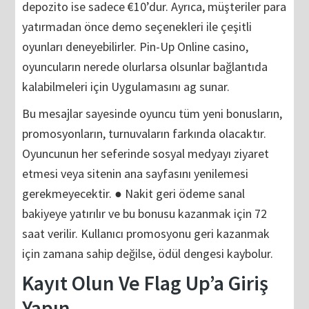
depozito ise sadece €10’dur. Ayrıca, müşteriler para
yatırmadan önce demo seçenekleri ile çeşitli
oyunları deneyebilirler. Pin-Up Online casino,
oyuncuların nerede olurlarsa olsunlar bağlantıda
kalabilmeleri için Uygulamasını ag sunar.
Bu mesajlar sayesinde oyuncu tüm yeni bonusların,
promosyonların, turnuvaların farkında olacaktır.
Oyuncunun her seferinde sosyal medyayı ziyaret
etmesi veya sitenin ana sayfasını yenilemesi
gerekmeyecektir. ● Nakit geri ödeme sanal
bakiyeye yatırılır ve bu bonusu kazanmak için 72
saat verilir. Kullanıcı promosyonu geri kazanmak
için zamana sahip değilse, ödül dengesi kaybolur.
Kayıt Olun Ve Flag Up’a Giriş
Yapın