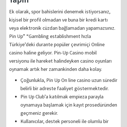
Ek olarak, spor bahislerini denemek istiyorsanız,
kişisel bir profil olmadan ve buna bir kredi kartı
veya elektronik cüzdan bağlamadan yapamazsınız.
Pin Up” “Gambling establishment hızla
Türkiye’deki durante popüler çevrimiçi Online
casino haline geliyor. Pin-Up Casino mobil
versiyonu ile hareket halindeyken casino oyunları
oynamak artık her zamankinden daha kolay.
Çoğunlukla, Pin Up On line casino uzun süredir
belirli bir adreste faaliyet göstermektedir.
Pin Up Club’a katılmak empieza parayla
oynamaya başlamak için kayıt prosedüründen
geçmeniz gerekir.
Kullanıcılar, destek personeli ile olumlu bir