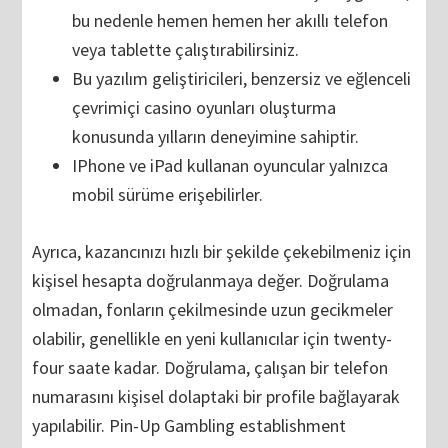
bu nedenle hemen hemen her akıllı telefon
veya tablette çalıştırabilirsiniz.
Bu yazılım geliştiricileri, benzersiz ve eğlenceli
çevrimiçi casino oyunları oluşturma
konusunda yılların deneyimine sahiptir.
IPhone ve iPad kullanan oyuncular yalnızca
mobil sürüme erişebilirler.
Ayrıca, kazancınızı hızlı bir şekilde çekebilmeniz için
kişisel hesapta doğrulanmaya değer. Doğrulama
olmadan, fonların çekilmesinde uzun gecikmeler
olabilir, genellikle en yeni kullanıcılar için twenty-
four saate kadar. Doğrulama, çalışan bir telefon
numarasını kişisel dolaptaki bir profile bağlayarak
yapılabilir. Pin-Up Gambling establishment