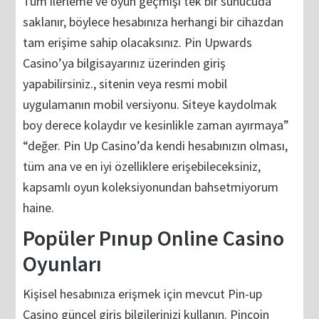
Tüm ilerleme ve oyun geçmişi tek bir sunucuda
saklanır, böylece hesabınıza herhangi bir cihazdan
tam erişime sahip olacaksınız. Pin Upwards
Casino’ya bilgisayarınız üzerinden giriş
yapabilirsiniz., sitenin veya resmi mobil
uygulamanın mobil versiyonu. Siteye kaydolmak
boy derece kolaydır ve kesinlikle zaman ayırmaya”
“değer. Pin Up Casino’da kendi hesabınızın olması,
tüm ana ve en iyi özelliklere erişebileceksiniz,
kapsamlı oyun koleksiyonundan bahsetmiyorum
haine.
Popüler Pınup Online Casino
Oyunları
Kişisel hesabınıza erişmek için mevcut Pin-up
Casino güncel giriş bilgilerinizi kullanın. Pincoin