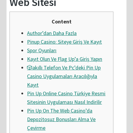
Web Sitesi
Content
Author’dan Daha Fazla
Pinup Casino: Siteye Giriş Ve Kayıt
Spor Oyunları
Kayıt Olun Ve Flag Up’a Giriş Yapın
🎲akıllı Telefon Ve Pc’deki Pin Up
Casino Uygulamaları Aracılığıyla
Kayıt
Pin Up Online Casino Türkiye Resmi
Sitesinin Uygulaması Nasıl Indirilir
Pin Up On The Web Casino’da
Depozitosuz Bonusları Alma Ve
Çevirme