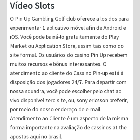
Vídeo Slots
O Pin Up Gambling Golf club oferece a los dos para
experimentar 1 aplicativo móvel afin de Android e
iOS. Você pode baixá-lo gratuitamente do Play
Market ou Application Store, assim tais como do
site formal. Os usuários do casino Pin Up recebem
muitos recursos e bônus interessantes. O
atendimento ao cliente do Cassino Pin-up está à
disposição dos jogadores 24/7. Para departir com
nossa squadra, você pode escolher pelo chat ao
vivo disponível zero site, ou, sony ericsson preferir,
por meio do nosso endereço de e-mail.
Atendimento ao Cliente é um aspecto de la misma
forma importante na avaliação de cassinos at the
apostas aqui no brasil.