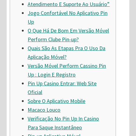
Atendimento E Suporte Ao Usuário”
Jogo Confortável No Aplicativo Pin
Up
O Que Há De Bom Em Versão Móvel
Perform Clube Pin-up?
Quais São As Etapas Pra O Uso Da
Aplicação Móvel?
Versão Móvel Perform Cassino Pin
Up : Login E Registro
Pin Up Casino Entrar: Web Site
Oficial
Sobre O Aplicativo Mobile
Macaco Louco
Verificação No Pin Up In Casino
Para Saque Instantâneo