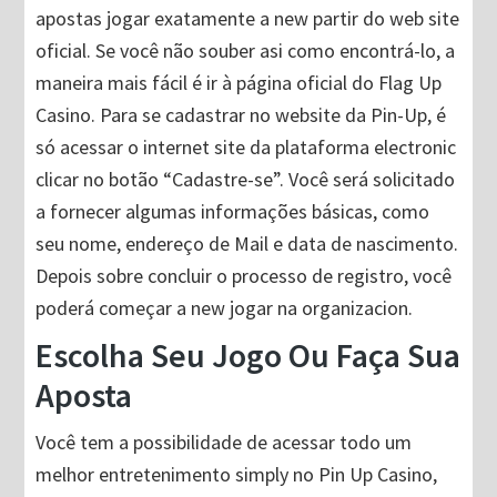
apostas jogar exatamente a new partir do web site
oficial. Se você não souber asi como encontrá-lo, a
maneira mais fácil é ir à página oficial do Flag Up
Casino. Para se cadastrar no website da Pin-Up, é
só acessar o internet site da plataforma electronic
clicar no botão “Cadastre-se”. Você será solicitado
a fornecer algumas informações básicas, como
seu nome, endereço de Mail e data de nascimento.
Depois sobre concluir o processo de registro, você
poderá começar a new jogar na organizacion.
Escolha Seu Jogo Ou Faça Sua
Aposta
Você tem a possibilidade de acessar todo um
melhor entretenimento simply no Pin Up Casino,