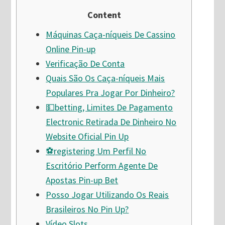
Content
Máquinas Caça-níqueis De Cassino
Online Pin-up
Verificação De Сonta
Quais São Os Caça-níqueis Mais
Populares Pra Jogar Por Dinheiro?
💵betting, Limites De Pagamento
Electronic Retirada De Dinheiro No
Website Oficial Pin Up
⚽️registering Um Perfil No
Escritório Perform Agente De
Apostas Pin-up Bet
Posso Jogar Utilizando Os Reais
Brasileiros No Pin Up?
Vídeo Slots