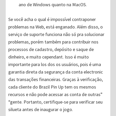
ano de Windows quanto na MacOS.
Se você acha o qual é impossível contraponer
problemas na Web, está enganado. Além disso, o
serviço de suporte funciona não só pra solucionar
problemas, porém também para contribuir nos
processos de cadastro, depósito e saque de
dinheiro, e muito cependant. Isso é muito
importante para los dos os usuários, pois é uma
garantia direta da segurança da conta electronic
das transações financeiras. Graças à verificação,
cada cliente do Brazil Pin Up tem os mesmos
recursos e não pode acessar as conta de outras”
“gente. Portanto, certifique-se para verificar seu
silueta antes de inaugurar o jogo.