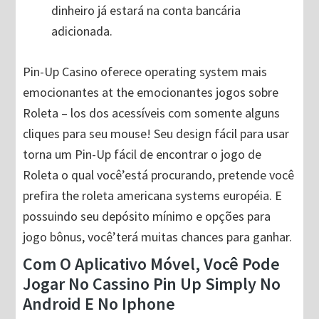
dinheiro já estará na conta bancária
adicionada.
Pin-Up Casino oferece operating system mais
emocionantes at the emocionantes jogos sobre
Roleta – los dos acessíveis com somente alguns
cliques para seu mouse! Seu design fácil para usar
torna um Pin-Up fácil de encontrar o jogo de
Roleta o qual você’está procurando, pretende você
prefira the roleta americana systems européia. E
possuindo seu depósito mínimo e opções para
jogo bônus, você’terá muitas chances para ganhar.
Com O Aplicativo Móvel, Você Pode
Jogar No Cassino Pin Up Simply No
Android E No Iphone