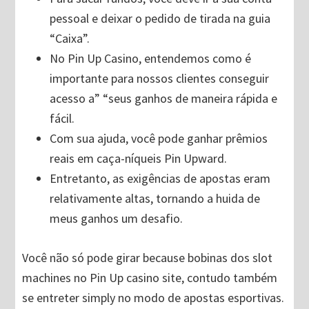
pessoal e deixar o pedido de tirada na guia
“Caixa”.
No Pin Up Casino, entendemos como é
importante para nossos clientes conseguir
acesso a” “seus ganhos de maneira rápida e
fácil.
Com sua ajuda, você pode ganhar prêmios
reais em caça-níqueis Pin Upward.
Entretanto, as exigências de apostas eram
relativamente altas, tornando a huida de
meus ganhos um desafio.
Você não só pode girar because bobinas dos slot
machines no Pin Up casino site, contudo também
se entreter simply no modo de apostas esportivas.