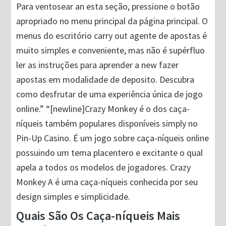
Para ventosear an esta seção, pressione o botão
apropriado no menu principal da página principal. O
menus do escritório carry out agente de apostas é
muito simples e conveniente, mas não é supérfluo
ler as instruções para aprender a new fazer
apostas em modalidade de deposito. Descubra
como desfrutar de uma experiência única de jogo
online.” “[newline]Crazy Monkey é o dos caça-
níqueis também populares disponíveis simply no
Pin-Up Casino. É um jogo sobre caça-níqueis online
possuindo um tema placentero e excitante o qual
apela a todos os modelos de jogadores. Crazy
Monkey A é uma caça-níqueis conhecida por seu
design simples e simplicidade.
Quais São Os Caça-níqueis Mais