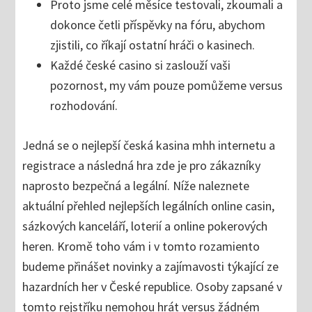
Proto jsme celé měsíce testovali, zkoumali a
dokonce četli příspěvky na fóru, abychom
zjistili, co říkají ostatní hráči o kasinech.
Každé české casino si zaslouží vaši
pozornost, my vám pouze pomůžeme versus
rozhodování.
Jedná se o nejlepší česká kasina mhh internetu a
registrace a následná hra zde je pro zákazníky
naprosto bezpečná a legální. Níže naleznete
aktuální přehled nejlepších legálních online casin,
sázkových kanceláří, loterií a online pokerových
heren. Kromě toho vám i v tomto rozamiento
budeme přinášet novinky a zajímavosti týkající ze
hazardních her v České republice. Osoby zapsané v
tomto rejstříku nemohou hrát versus žádném