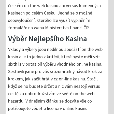
českém on the web kasinu ani versus kamenných
kasinech po celém Česku. Jedná se o možné
sebevyloučení, kterého lze využít vyplněním
formuláře na webu Ministerstva financí ČR.
Výběr Nejlepšího Kasina
Vklady a výběry jsou nedílnou součástí on the web
kasin a je to jedno z kritérií, které byste měli vzít
sixth is v potaz při výběru vhodného online kasina.
Sestavili jsme pro vás srozumitelný návod krok za
krokem, jak začít hrát v cz on-line kasinu. Stačí,
když se ho budete držet a nic vám nestojí versus
cestě za dobrodružstvím ve světě on the web
hazardu. V dnešním článku se dozvíte vše co
potřebujete vědět o licenci v online kasinu.