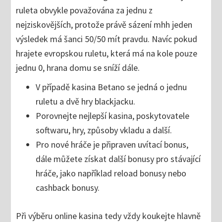
ruleta obvykle považována za jednu z
nejziskovějších, protože právě sázení mhh jeden
výsledek má šanci 50/50 mít pravdu. Navíc pokud
hrajete evropskou ruletu, která má na kole pouze
jednu 0, hrana domu se sníží dále.
V případě kasina Betano se jedná o jednu
ruletu a dvě hry blackjacku.
Porovnejte nejlepší kasina, poskytovatele
softwaru, hry, způsoby vkladu a další.
Pro nové hráče je připraven uvítací bonus,
dále můžete získat další bonusy pro stávající
hráče, jako například reload bonusy nebo
cashback bonusy.
Při výběru online kasina tedy vždy koukejte hlavně