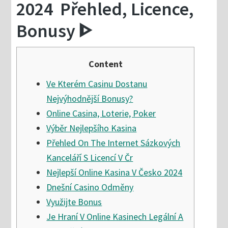
2024 ️ Přehled, Licence,
Bonusy ᐈ
Content
Ve Kterém Casinu Dostanu
Nejvýhodnější Bonusy?
Online Casina, Loterie, Poker
Výběr Nejlepšího Kasina
Přehled On The Internet Sázkových
Kanceláří S Licencí V Čr
Nejlepší Online Kasina V Česko 2024
Dnešní Casino Odměny
Využijte Bonus
Je Hraní V Online Kasinech Legální A