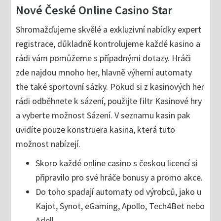
Nové České Online Casino Star
Shromažďujeme skvělé a exkluzivní nabídky expert
registrace, důkladně kontrolujeme každé kasino a
rádi vám pomůžeme s případnými dotazy. Hráči
zde najdou mnoho her, hlavně výherní automaty
the také sportovní sázky. Pokud si z kasinových her
rádi odběhnete k sázení, použijte filtr Kasinové hry
a vyberte možnost Sázení. V seznamu kasin pak
uvidíte pouze konstruera kasina, která tuto
možnost nabízejí.
Skoro každé online casino s českou licencí si
připravilo pro své hráče bonusy a promo akce.
Do toho spadají automaty od výrobců, jako u
Kajot, Synot, eGaming, Apollo, Tech4Bet nebo
Adell.