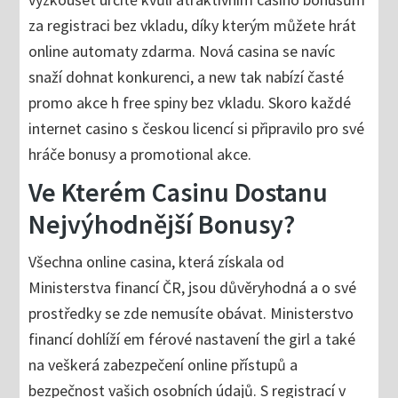
za registraci bez vkladu, díky kterým můžete hrát
online automaty zdarma. Nová casina se navíc
snaží dohnat konkurenci, a new tak nabízí časté
promo akce h free spiny bez vkladu. Skoro každé
internet casino s českou licencí si připravilo pro své
hráče bonusy a promotional akce.
Ve Kterém Casinu Dostanu
Nejvýhodnější Bonusy?
Všechna online casina, která získala od
Ministerstva financí ČR, jsou důvěryhodná a o své
prostředky se zde nemusíte obávat. Ministerstvo
financí dohlíží em férové nastavení the girl a také
na veškerá zabezpečení online přístupů a
bezpečnost vašich osobních údajů. S registrací v