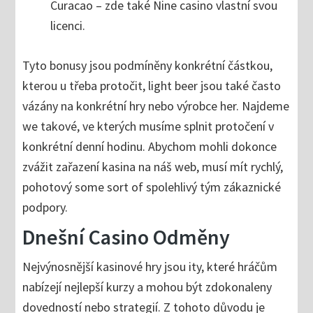
Curacao – zde také Nine casino vlastní svou
licenci.
Tyto bonusy jsou podmíněny konkrétní částkou,
kterou u třeba protočit, light beer jsou také často
vázány na konkrétní hry nebo výrobce her. Najdeme
we takové, ve kterých musíme splnit protočení v
konkrétní denní hodinu. Abychom mohli dokonce
zvážit zařazení kasina na náš web, musí mít rychlý,
pohotový some sort of spolehlivý tým zákaznické
podpory.
Dnešní Casino Odměny
Nejvýnosnější kasinové hry jsou ity, které hráčům
nabízejí nejlepší kurzy a mohou být zdokonaleny
dovedností nebo strategií. Z tohoto důvodu je