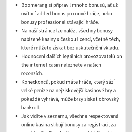
Boomerang si připravil mnoho bonusů, ať už
uvítací added bonus pro nové hráče, nebo
bonusy professional stávající hráče.
Na naší stránce lze nalézt všechny bonusy
nabízené kasiny s českou licencí, včetně těch,
které můžete získat bez uskutečnění vkladu.
Hodnocení dalších legálních provozovatelů on
the internet casin naleznete v našich
recenzích.
Koneckonců, pokud máte hráče, který sází
velké peníze na nejziskovější kasinové hry a
pokaždé vyhrává, může brzy získat obrovský
bankroll.
Jak vidíte v seznamu, všechna respektovaná
online kasina slibují bonusy za registraci, za