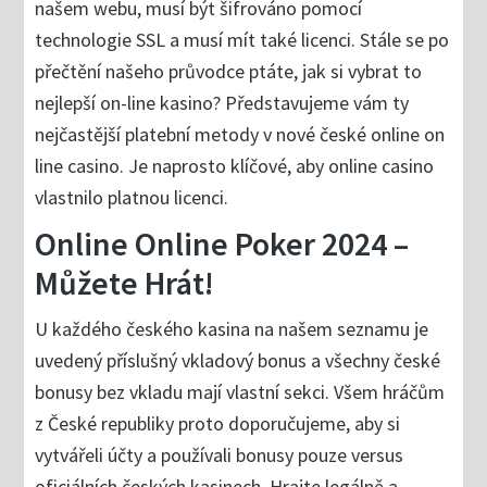
našem webu, musí být šifrováno pomocí
technologie SSL a musí mít také licenci. Stále se po
přečtění našeho průvodce ptáte, jak si vybrat to
nejlepší on-line kasino? Představujeme vám ty
nejčastější platební metody v nové české online on
line casino. Je naprosto klíčové, aby online casino
vlastnilo platnou licenci.
Online Online Poker 2024 –
Můžete Hrát!
U každého českého kasina na našem seznamu je
uvedený příslušný vkladový bonus a všechny české
bonusy bez vkladu mají vlastní sekci. Všem hráčům
z České republiky proto doporučujeme, aby si
vytvářeli účty a používali bonusy pouze versus
oficiálních českých kasinech. Hrajte legálně a