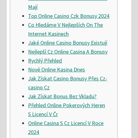
Mají
Top Online Casino Czk Bonusy 2024
Co Hledáme V Nejlepších On The
Internet Kasinech
Jaké Online Casino Bonusy Existují
Nejlepší Cz Online Casina A Bonusy
Rychlý Přehled
Nové Online Kasina Dnes
Jak Získat Casino Bonusy Přes Cz-
casino Cz
Jak Získat Bonus Bez Vkladu?
Přehled Online Pokerových Heren
S Licencí V Čr
Online Casina S Cz Licencí V Roce
2024