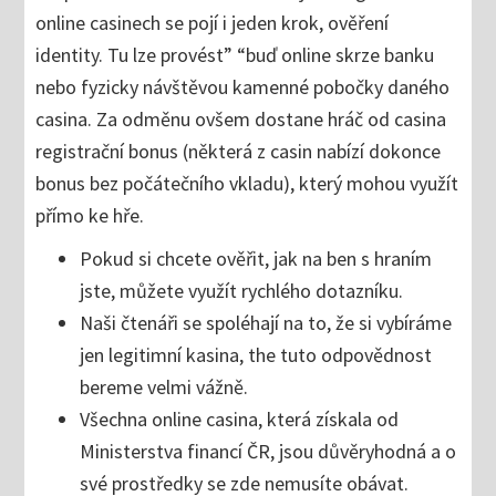
online casinech se pojí i jeden krok, ověření
identity. Tu lze provést” “buď online skrze banku
nebo fyzicky návštěvou kamenné pobočky daného
casina. Za odměnu ovšem dostane hráč od casina
registrační bonus (některá z casin nabízí dokonce
bonus bez počátečního vkladu), který mohou využít
přímo ke hře.
Pokud si chcete ověřit, jak na ben s hraním
jste, můžete využít rychlého dotazníku.
Naši čtenáři se spoléhají na to, že si vybíráme
jen legitimní kasina, the tuto odpovědnost
bereme velmi vážně.
Všechna online casina, která získala od
Ministerstva financí ČR, jsou důvěryhodná a o
své prostředky se zde nemusíte obávat.