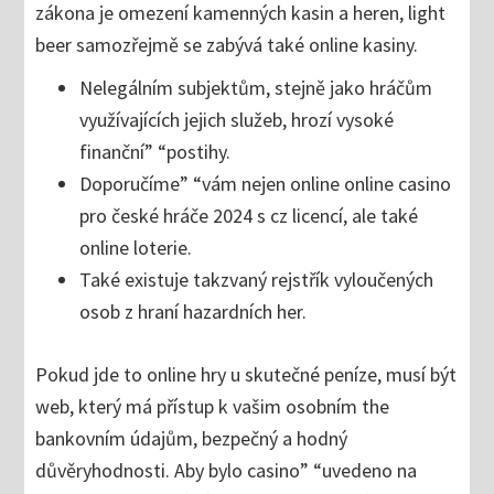
zákona je omezení kamenných kasin a heren, light
beer samozřejmě se zabývá také online kasiny.
Nelegálním subjektům, stejně jako hráčům
využívajících jejich služeb, hrozí vysoké
finanční” “postihy.
Doporučíme” “vám nejen online online casino
pro české hráče 2024 s cz licencí, ale také
online loterie.
Také existuje takzvaný rejstřík vyloučených
osob z hraní hazardních her.
Pokud jde to online hry u skutečné peníze, musí být
web, který má přístup k vašim osobním the
bankovním údajům, bezpečný a hodný
důvěryhodnosti. Aby bylo casino” “uvedeno na