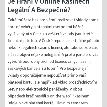
Je Hraní V Online Kasinech
Legální A Bezpečné?
Také můžete bez problémů realizovat vklady some
sort of výběry platebními metodami běžně
využívanými v Česku a veškeré vklady jsou kryté
finanční jistotou. V České republice aktuálně působí
několik legálních casin s licencí, ale také se zde čas
z času objeví nějaké nelegální. A proto jsme pro vás
vytvořili podrobný přehled licencovaných casin,
sázkových kanceláří a loterií. Pro bezpečnější
vklady doporučujeme nepoužívat přímo vaší
platební kartu, ale například vklad prostřednictvím
SMS nebo elektronické peněženky. V obou
případech hráč nesdílí s on the web” “kasinem
údaje o své platební kartě. Hlavním tématem