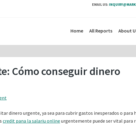
EMAIL US:
INQUIRY@MARK
Home
All Reports
About U
te: Cómo conseguir dinero
ent
tar dinero urgente, ya sea para cubrir gastos inesperados o para 
os
credit pana la salariu online
urgentemente puede ser vital para r