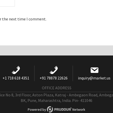
or the next time I comment.
+1 718 618 4351
+91 78878 22626
inquiry@market.us
OFFICE ADDRESS
fice No 8, 3rd Floor, Aston Plaza, Katraj - Ambegaon Road, Ambeg
BK, Pune, Maharashtra, India. Pin- 411046
Powered by
Network