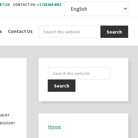
ET.US
CONTACT US:
+1 718 618 4351
Sear
s
Contact Us
this
webs
Primary
Search
Sidebar
this
website
hacer
esolver
Home