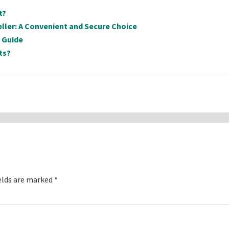
t?
ller: A Convenient and Secure Choice
e Guide
ts?
elds are marked
*