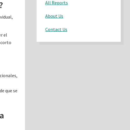
?
All Reports
About Us
vidual,
Contact Us
r el
 corto
cionales,
de que se
ma